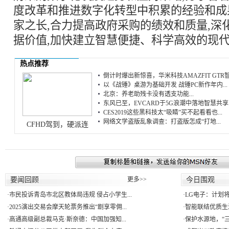
度改革和推进数字化转型中积累的经验和成果
家之长,合力提高政府采购的绩效和质量,深
据价值,加快建立智慧便捷、科学高效的现
热点推荐
倒计时爆出新惊喜，华米科技AMAZFIT GTR智.
以《战锤》桌游为基础开发 战锤PC新作年内...
北京：养老助残卡没有透支功能...
东风已至，EVCARD于5G浪潮中落地智慧共享..
CES2019这些黑科技太“吸睛”买不起看看也...
网络文学盗版乱象调查：打盗版怎成“打地...
CFHD驾到，硬派连
要闻回顾
更多>>
今日围观
·
市民投诉青岛市北区教体局违规 侵占小学生...
·
LG电子：计划将
·
2025演出交易会摩天轮票务推出“剧享零佣...
·
智能联结优质生活
·
高通高级副总裁马克·斯奈德：中国加强知...
·
保护水源地，“三江