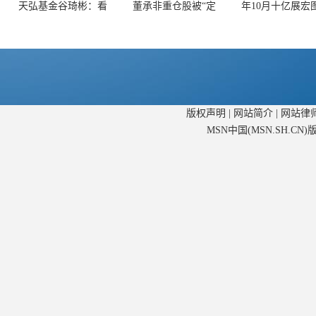
天弘基金谷琦彬：看
董承非重仓股被“定
年10月十亿展宏
版权声明
|
网站简介
|
网站律
MSN中国(MSN.SH.