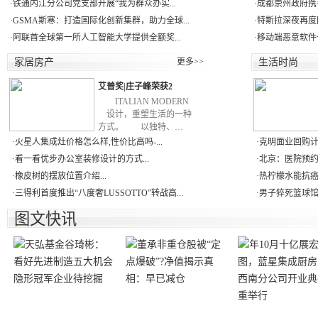
·
铁通内江分公司党支部开展“我为群众办实...
·
成都崇州政府携手
·
GSMA斯寒：打造国际化创新集群，助力全球...
·
特斯拉深夜再度
·
阿联酋全球第一所人工智能大学提供全额奖...
·
移动端恶意软件一年
家居房产
更多>>
生活时尚
艾普奖|庄子峰荣获2
ITALIAN MODERN
设计，重塑生活的一种
方式。 以独特、…
·
火星人集成灶价格怎么样,性价比高吗-...
·
克明面业回购计
·
看一看优步办公室装修设计的方式...
·
北京：医院预约
·
橡皮树的摆放位置介绍...
·
热柠檬水能抗癌，
·
三得利首度推出“八度奢LUSSOTTO”转战高...
·
男子猝死篮球馆 
图文快讯