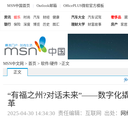
MSN中国首页
|
Outlook邮箱
|
OfficePLUS微软官方模板
资讯
娱乐
时尚
汽车
财经
健康
汽车大全
汽车试驾
奢侈品
潮
银行
保险
深度
博览
历史
图汇
理财大学
财富故事
房产
家居
MSN中文网 >
首页
>
软件/硬件
>正文
正文
“有福之州?对话未来”——数字化
革
2025-04-30 14:34:30 责任编辑：互联网 出处：
网