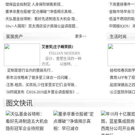
·
银保监会拟制定 人身保险销售新规...
·
下周重磅事件一
·
董承非重仓股被“定点爆破”?净值揭示真相...
·
金融市场早自习：
·
天弘基金谷琦彬：看好先进制造五大机会 隐...
·
低温不燃烧的吸
·
10w+人围观！亚太酒店设计高端公益讲座圆...
·
中国版IQOS：
家居房产
更多>>
生活时尚
艾普奖|庄子峰荣获2
ITALIAN MODERN
设计，重塑生活的一种
方式。 以独特、…
·
定制家居行业内的整装先行...
·
娃哈哈春风助学
·
新年沿攻略来了做多星三体合一日闪耀...
·
教育APP有了规
·
注意-租房、买房后,少往家里买它们,会导致...
·
起底保健品之四：
·
58同城发布《2018-2019返乡置业调查报告》...
·
公立医院存缺口
图文快讯