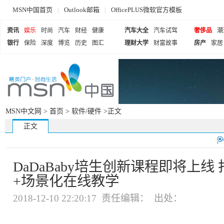
MSN中国首页
|
Outlook邮箱
|
OfficePLUS微软官方模板
资讯
娱乐
时尚
汽车
财经
健康
汽车大全
汽车试驾
奢侈品
潮
银行
保险
深度
博览
历史
图汇
理财大学
财富故事
房产
家居
MSN中文网 >
首页
>
软件/硬件
>正文
正文
DaDaBaby培生创新课程即将上线
+场景化在线教学
2018-12-10 22:20:17 责任编辑： 出处：