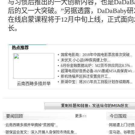
与习惯后推出的一大创新内容，也是DaDaBa
后的又一大突破。”另据透露，DaDaBaby
在线启蒙课程将于12月中旬上线，正式面向2
长。
热点推荐
国家电影局：2018年中国电影票房首次突破...
末伏天 小心这6种疾病缠上你...
6月份金融数据出炉：M2货币供应同比8.5％...
超薄电视好音质必备-HiVi惠威M5A高保真Wi...
新机场噪声区拆迁安置房开工...
新湖中宝：将2015年员工持股计划存续期再...
云南西畴多措并举
要闻回顾
更多>>
今日围观
·
云南西畴多措并举摘掉“贫困帽”...
·
网易遭上门讨债
·
银保监会发文：深入开展人身保险市场乱象...
·
亚马逊、谷歌签署