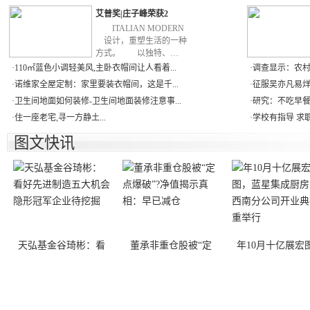
艾普奖|庄子峰荣获2
ITALIAN MODERN
设计，重塑生活的一种
方式。 以独特、…
·
110㎡蓝色小调轻美风,主卧衣帽间让人看着...
·
调查显示：农村
·
诺维家全屋定制：家里要装衣帽间，这是千...
·
征服吴亦凡易烊千
·
卫生间地面如何装修-卫生间地面装修注意事...
·
研究：不吃早餐
·
住一座老宅,寻一方静土...
·
学校有指导 求职
图文快讯
天弘基金谷琦彬：看
董承非重仓股被“定
年10月十亿展宏