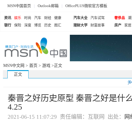
MSN中国首页
|
Outlook邮箱
|
OfficePLUS微软官方模板
资讯
娱乐
时尚
汽车
财经
健康
汽车大全
汽车试驾
奢侈品
潮
银行
保险
深度
博览
历史
图汇
理财大学
财富故事
房产
家居
MSN中文网 >
首页
>
游戏
>正文
正文
秦晋之好历史原型 秦晋之好是什
4.25
2021-06-15 11:07:29 责任编辑：互联网 出处：
网