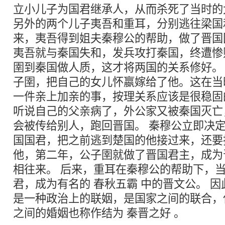
立小儿子为国君继承人，从而杀死了当时的
另外的两个儿子夷吾和重耳，分别逃往梁国
来，夷吾得到姐夫秦穆公的帮助，做了晋国
夷吾就与秦国失和，发兵攻打秦国，终遭惨
圉到秦国做人质，这才将两国的关系修好。
子圉，把自己的女儿怀嬴嫁给了他。这在当
一件亲上加亲的事，按理关系应该是很稳固
听说自己的父亲病了，外公家又被秦国灭亡
会被传给别人，跑回晋国。 秦穆公立即决
国国君，把之前逃到楚国的他接过来，还要
他，第二年，公子圉就做了晋国君主，成为
相往来。 后来，重耳在秦穆公的帮助下，
君，成为有名的 春秋五霸 中的晋文公。 
是一种政治上的联姻，是国家之间的联合，
之间的婚姻也称作结为 秦晋之好 。