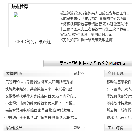
热点推荐
浙江慈溪近10万名外来人口成公安基层工作...
民航局要求停飞波音737－8 影响航班超300...
上海积极探索包容审慎监管 发布轻微违法行...
十三届全国人大二次会议举行第二次全体会...
“酷玩实验室”诋毁百度判赔14万元...
《刀剑如梦》谭维维改编致敬金庸 ...
CFHD驾到，硬派连
要闻回顾
更多>>
今日围观
·
黄晓明和baby穿情侣装 海绵夫妇暗戳戳秀恩...
·
移动端恶意软件一年
·
筑路数字经济，共赢数智未来：中兴通讯盛...
·
异世冒险，双人成
·
安徽移动携手华为完成省内首次5G室内分布...
·
晶泓再获IF设计
·
小舍得：南俪的结局给很多女人提了一个醒...
·
基础软件持续创新
·
嘉柒智慧用电|响应国家号召 顺应时代发展...
·
腾云势，新征程！ne
·
中兴通讯董事长李自学做客央视 畅谈5G的强...
·
BOE（京东方）
家居房产
更多>>
生活时尚