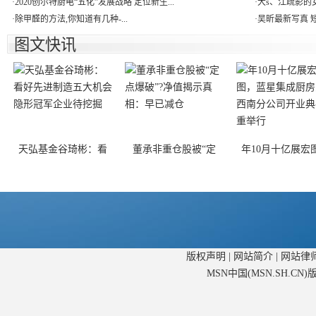
·
2020创尔特厨电“五化”发展战略 定位新生...
·
大s、江疏影的
·
除甲醛的方法,你知道有几种-...
·
吴昕最新写真 短
图文快讯
天弘基金谷琦彬：看
董承非重仓股被“定
年10月十亿展宏
版权声明
|
网站简介
|
网站律
MSN中国(MSN.SH.