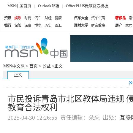
MSN中国首页
|
Outlook邮箱
|
OfficePLUS微软官方模板
资讯
娱乐
时尚
汽车
财经
健康
汽车大全
汽车试驾
奢侈品
潮
银行
保险
深度
博览
历史
图汇
理财大学
财富故事
房产
家居
MSN中文网 >
首页
>
公益
>正文
正文
市民投诉青岛市北区教体局违规 
教育合法权利
2025-04-30 12:26:55 责任编辑：朵朵 出处：
互联