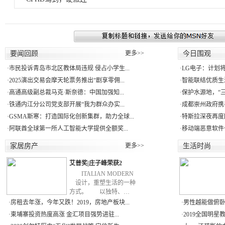
要闻回顾
更多>>
今日围观
·
市民投诉青岛市北区教体局违规 侵占小学生...
·
LG电子：计划将
·
2025演出交易会摩天轮票务推出“剧享零佣...
·
智能联结优质生活
·
高通高级副总裁马克·斯奈德：中国加强知...
·
保护水源地，“三江
·
铁通内江分公司党支部开展“我为群众办实...
·
成都崇州政府携手
·
GSMA斯寒：打造国际化创新集群，助力全球...
·
特斯拉深夜再度
·
阿联酋全球第一所人工智能大学提供全额奖...
·
移动端恶意软件一年
家居房产
更多>>
生活时尚
艾普奖|庄子峰荣获2
ITALIAN MODERN
设计，重塑生活的一种
方式。 以独特、…
·
房租去年涨，今年又跌！2019，房地产板块...
·
男性越能做俯卧撑
·
柬埔寨投资热度高涨 金汇项目强势进驻...
·
2019全国明星