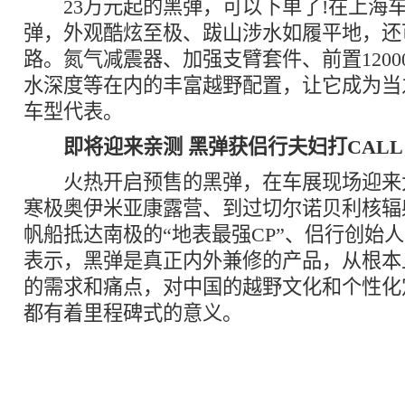
23万元起的黑弹，可以下单了!在上海
弹，外观酷炫至极、跋山涉水如履平地，还
路。氮气减震器、加强支臂套件、前置12000
水深度等在内的丰富越野配置，让它成为当
车型代表。
即将迎来亲测 黑弹获侣行夫妇打CALL
火热开启预售的黑弹，在车展现场迎来
寒极奥伊米亚康露营、到过切尔诺贝利核辐
帆船抵达南极的“地表最强CP”、侣行创始
表示，黑弹是真正内外兼修的产品，从根本
的需求和痛点，对中国的越野文化和个性化
都有着里程碑式的意义。