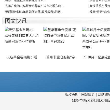
·
装修一居室住房需要注意什么...
·
格鲁吉亚流感流行
·
去地产化的万科楼盘贴牌卖？内部小股东收...
·
常饮烫茶不是好习
·
甲醛释放期15年该如何去除-教授教我5招两...
·
嗓音“难听”非小事
图文快讯
天弘基金谷琦彬：看
董承非重仓股被“定
年10月十亿展宏
版权声明
|
网站简介
|
网站律
MSN中国(MSN.SH.