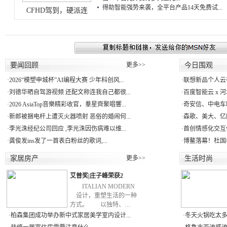
得助智能强势来袭，全平台产品14天免费试...
CFHD驾到，硬派连
要闻回顾
更多>>
今日围观
·
2026“模塑申城杯”AI编程大赛 少年科创风...
·
联想新品个人云存
·
刘德华晒自驾游视频 还配文称连我自己都很...
·
百度智能云 x 河北电
·
2026 AsiaTop音樂精彩收官，羣星齊聚唱響...
·
奇安信、中电车
·
新郎被捆电杆上遭灭火器喷射 恶俗的婚闹何...
·
森歌、美大、亿田
·
李光洙经纪公司回应 ,李光洙因伤病难以维...
·
首创情感化交互体
·
龚俊发ins发了一首表白粉丝的歌词,...
·
博鳌落幕！杜国
家居房产
更多>>
生活时尚
艾普奖|庄子峰荣获2
ITALIAN MODERN
设计，重塑生活的一种
方式。 以独特、…
·
柏森集团成功举办新中式家居美学室内设计...
·
冬天火锅吃太多