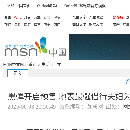
MSN中国首页
|
Outlook邮箱
|
OfficePLUS微软官方模板
资讯
娱乐
时尚
汽车
财经
健康
汽车大全
汽车试驾
奢侈品
潮
银行
保险
深度
博览
历史
图汇
理财大学
财富故事
房产
家居
MSN中文网 >
首页
>
生活
>正文
正文
黑弹开启预售 地表最强侣行夫妇为它
2026-06-08 20:56:49 责任编辑：互联网 出处：
网