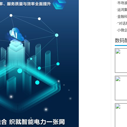
·
市场波
·
运鸿集
·
金融科
·
“对话
·
小微企
数码