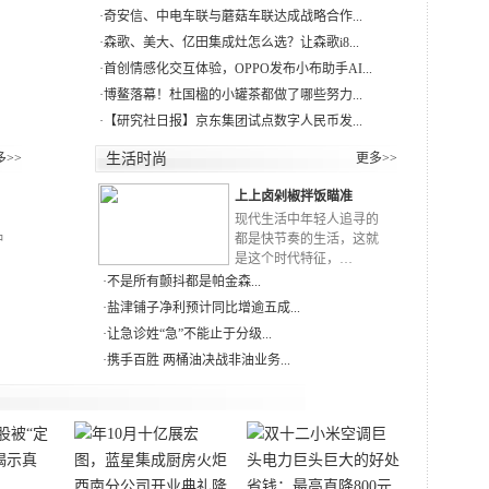
·
奇安信、中电车联与蘑菇车联达成战略合作...
·
森歌、美大、亿田集成灶怎么选？让森歌i8...
·
首创情感化交互体验，OPPO发布小布助手AI...
·
博鳌落幕！杜国楹的小罐茶都做了哪些努力...
·
【研究社日报】京东集团试点数字人民币发...
多>>
生活时尚
更多>>
上上卤剁椒拌饭瞄准
RN
现代生活中年轻人追寻的
种
都是快节奏的生活，这就
是这个时代特征，…
·
不是所有颤抖都是帕金森...
·
盐津铺子净利预计同比增逾五成...
·
让急诊姓“急”不能止于分级...
·
携手百胜 两桶油决战非油业务...