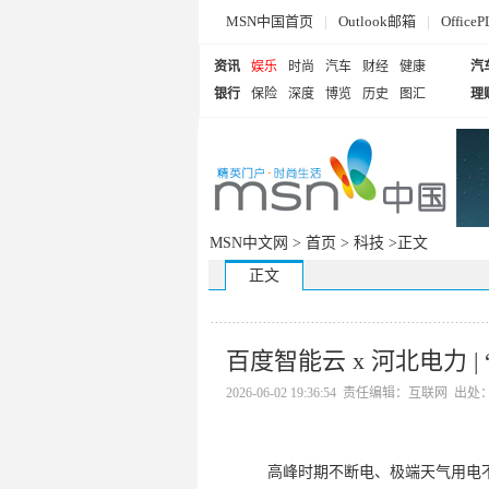
MSN中国首页
|
Outlook邮箱
|
Offi
资讯
娱乐
时尚
汽车
财经
健康
汽
银行
保险
深度
博览
历史
图汇
理
MSN中文网 >
首页
>
科技
>正文
正文
百度智能云 x 河北电力 |
2026-06-02 19:36:54 责任编辑：互联网 出处
高峰时期不断电、极端天气用电