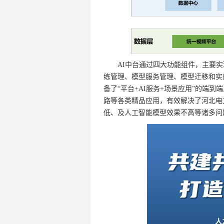
AI中台通过四大功能组件，主要实
练管理、模型服务管理、模型迁移和实
备了“平台+AI服务+场景应用”的端
路等各类精品应用，有效解决了河北电
低、及人工智能模型效果不高等诸多问