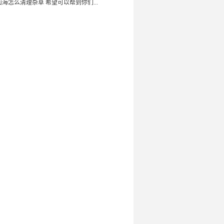
海怎么清理杂草 希望可以帮到你们...