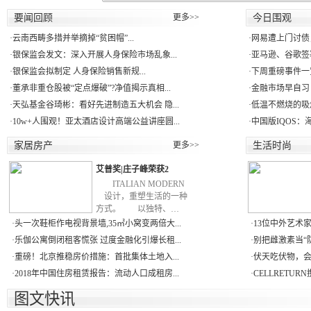
要闻回顾
更多>>
今日围观
·
云南西畴多措并举摘掉“贫困帽”...
·
网易遭上门讨债
·
银保监会发文：深入开展人身保险市场乱象...
·
亚马逊、谷歌签署
·
银保监会拟制定 人身保险销售新规...
·
下周重磅事件一
·
董承非重仓股被“定点爆破”?净值揭示真相...
·
金融市场早自习：
·
天弘基金谷琦彬：看好先进制造五大机会 隐...
·
低温不燃烧的吸
·
10w+人围观！亚太酒店设计高端公益讲座圆...
·
中国版IQOS：
家居房产
更多>>
生活时尚
艾普奖|庄子峰荣获2
ITALIAN MODERN
设计，重塑生活的一种
方式。 以独特、…
·
头一次鞋柜作电视背景墙,35㎡小窝变两倍大...
·
13位中外艺术家反
·
乐伽公寓倒闭租客慌张 过度金融化引爆长租...
·
别把雌激素当“防
·
重磅！北京推稳房价措施：首批集体土地入...
·
伏天吃伏物，会上
·
2018年中国住房租赁报告：流动人口成租房...
·
CELLRETU
图文快讯