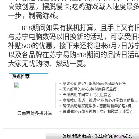
高效创意，摆脱慢卡;吃鸡游戏载入速度最多
一步，制霸游戏。
818期间如果有换机打算，且手上又有
与苏宁电脑数码以旧换新的活动，可享受旧
补贴500的优惠，接下来还将迎来8月7日
以及各品牌在苏宁易购818期间的品牌日活
大家无忧购物、燃动一夏。
热点推荐
苹果公司确定行货版HomePod周五开售...
怎么好看的衬衫6种时尚穿搭显瘦...
天津启用中国首个飞机租赁区...
高校教研渗透一线课堂 积极心理学教育助推...
确保启动与家庭帮手 - 惠而浦新鲜护理+机...
荣耀4800万像素神机！竟让胡歌爱上滑雪？...
云南西畴多措并举