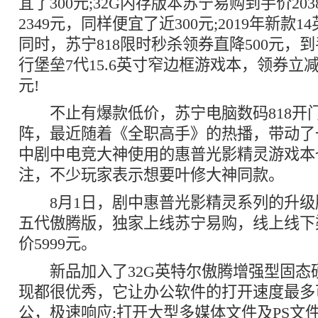
宜了300元;32G内存版本苏宁易购到手价20
2349元，同样便宜了近300元;2019年新款
同时，苏宁818限时秒杀领券直降500元，到手
行堡垒7代15.6英寸窄边框游戏本，领券立减3
元!
不止有爆款低价，苏宁电脑数码818开
阵，最近随着《全职高手》的热播，带动了
中剧中电竞大神使用的惠普光影精灵游戏本
注，不少玩家表示想要叶修大神同款。
8月1日，剧中惠普光影精灵系列的升级
五代傲腾版，独家上线苏宁易购，线上线下
价5999元。
新品加入了32G英特尔傲腾增强型固态
现都很优秀，它让办公软件的打开速度最多
公，极速响应;打开大型多媒体文件及PS文件