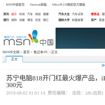
MSN中国首页
|
Outlook邮箱
|
OfficePLUS微软官方模板
资讯
娱乐
时尚
汽车
财经
健康
汽车大全
汽车试驾
奢侈品
潮
银行
保险
深度
博览
历史
图汇
理财大学
财富故事
房产
家居
MSN中文网 >
首页
>
笔记本/PC
>正文
正文
苏宁电脑818开门红最火爆产品，i
300元
2019-08-02 01:01:14 责任编辑： 出处：[db:出处]