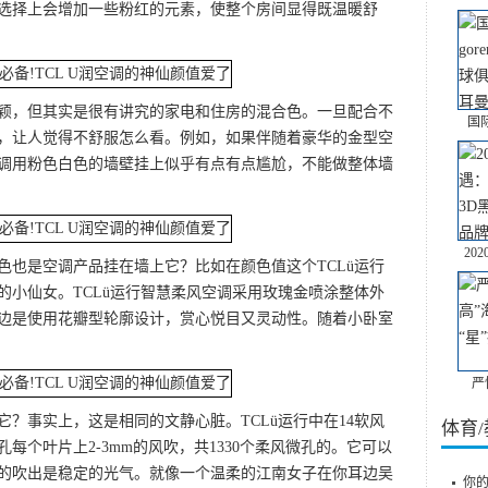
选择上会增加一些粉红的元素，使整个房间显得既温暖舒
颖，但其实是很有讲究的家电和住房的混合色。一旦配合不
国际
，让人觉得不舒服怎么看。例如，如果伴随着豪华的金型空
调用粉色白色的墙壁挂上似乎有点有点尴尬，不能做整体墙
20
色也是空调产品挂在墙上它？比如在颜色值这个TCLü运行
的小仙女。TCLü运行智慧柔风空调采用玫瑰金喷涂整体外
边是使用花瓣型轮廓设计，赏心悦目又灵动性。随着小卧室
严
？事实上，这是相同的文静心脏。TCLü运行中在14软风
体育
每个叶片上2-3mm的风吹，共1330个柔风微孔的。它可以
的吹出是稳定的光气。就像一个温柔的江南女子在你耳边吴
你