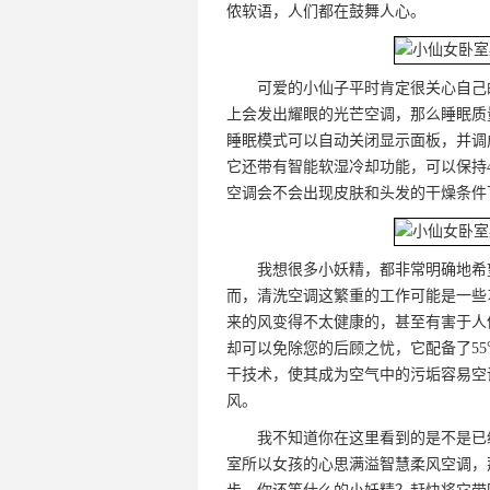
侬软语，人们都在鼓舞人心。
可爱的小仙子平时肯定很关心自己
上会发出耀眼的光芒空调，那么睡眠质
睡眠模式可以自动关闭显示面板，并调
它还带有智能软湿冷却功能，可以保持4
空调会不会出现皮肤和头发的干燥条件
我想很多小妖精，都非常明确地希
而，清洗空调这繁重的工作可能是一些
来的风变得不太健康的，甚至有害于人体
却可以免除您的后顾之忧，它配备了55
干技术，使其成为空气中的污垢容易空
风。
我不知道你在这里看到的是不是已
室所以女孩的心思满溢智慧柔风空调，