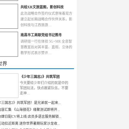
共绘XR文旅蓝图，影创科技
此次战略合作签约仪式意味着双方
建立起长期战略合作伙伴关系，影
创科技与江西旅游…
南昌市工商联党组书记熊冬
调研组一行在体验 5G+MR 全息智
慧教室后对其丰富、直观、立体的
教学形式表示赞许…
世界
《少年三国志2》共筑军团
今天要给少年们介绍的就是中的
军团玩法，快点跟紧队伍，不要
走神…
年三国志2》共筑军团！是兄弟就一起来...
容汇集 《山海镜花》缘聚测试即将开...
肆日配CV将上线 店员多语言服务解锁...
动拉近距离 迷你世界暑期玩家沙龙收...