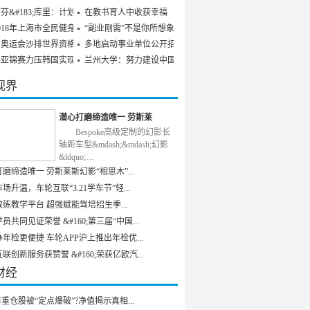
芬&#183;库里：计划参
在教书育人中收获幸福
018年上海市全民健身发
“副业刚需”不是你所想象
京奥运会沙排世界资格赛
多地启动事业单位公开招聘
乒亚锦赛力压韩国实现男
兰州大学：努力建设中国特
视界
潜心打磨缔造唯一 劳斯莱
Bespoke高级定制的幻影长
轴距车型&mdash;&mdash;幻影
&ldquo;…
磨缔造唯一 劳斯莱斯幻影“相思木”...
场升温，车轮互联“3.21学车节”轻...
练教学平台 超强赋能驾培招生季...
员共同见证荣誉 &#160;第三届“中国...
年检更便捷 车轮APP沪上推出年检优...
联创新服务获赞誉 &#160;荣获亿欧汽...
财经
重仓股被“定点爆破”?净值揭示真相...