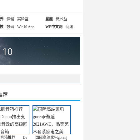
养
保健
实验室
星座
微公益
技
数码
Win10 App
WP中文网
商讯
推荐
音箱推荐——De
国际高端家电gorenj