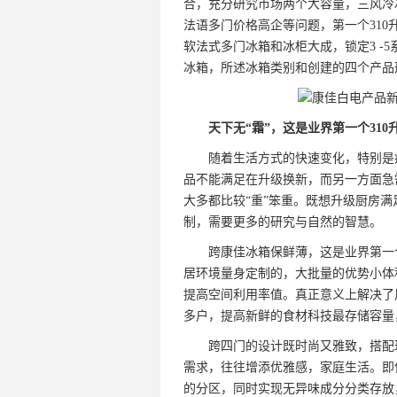
合，充分研究市场两个大容量，三风冷
法语多门价格高企等问题，第一个31
软法式多门冰箱和冰柜大成，锁定3 -5
冰箱，所述冰箱类别和创建的四个产品
天下无“霜”，这是业界第一个310
随着生活方式的快速变化，特别是
品不能满足在升级换新，而另一方面急
大多都比较“重”笨重。既想升级厨房
制，需要更多的研究与自然的智慧。
跨康佳冰箱保鲜薄，这是业界第一个
居环境量身定制的，大批量的优势小体
提高空间利用率值。真正意义上解决了
多户，提高新鲜的食材科技最存储容量
跨四门的设计既时尚又雅致，搭配
需求，往往增添优雅感，家庭生活。即
的分区，同时实现无异味成分分类存放，