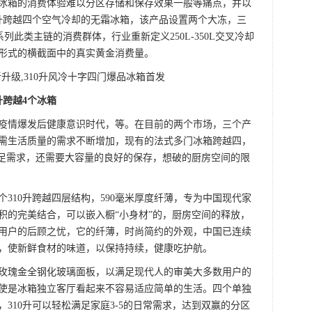
冰箱的消费体验难以分区存储和保存效果一般等痛点，并以
0升跨越四个空气冷却的无霜冰箱，该产品设置两个大冻，三
系列此类主链的消费群体，行业重新定义250L-350L交叉冷却
形式的横截面中的真实黄金消费量。
升跨越4个冰箱
疫情爆发后健康意识时代，等。在目前的两个市场，三个产
需生活质量的需求不断增加，现有的法式多门冰箱跨越四，
满足需求，还需要大容量的良好的保存，想破的厨房空间的限
310升跨越四层结构，590毫米厚度纤薄，专为中国现代家
积的完美结合，可以嵌入橱“小身材”的，厨房空间的释放，
用户的后顾之忧，它的纤薄，时尚简约的外观，中国已连续
，使新鲜食材的味道，以保持持续，健康吃护航。
玫瑰金全钢化玻璃面板，以满足现代人的审美大多数用户的
使是冰箱独立客厅看起来不容易适应简单的生活。四个单独
310升可以轻松满足家庭3-5的日常需求，达到双赢的分区