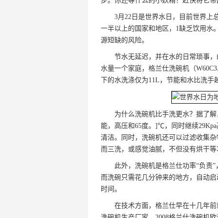
步。你还等什么的小妖精？赶快将它带
3月22日是世界水日，目前世界上
一半以上的国家和地区，1缺乏饮用水。
源短缺的风险。
节水无延迟，并在水的日常琐事，
水量一个家庭，格兰仕洗碗机（W60C3
下的水洗涤仅为11L，节能和水比洗手
为什么洗碗机比手洗更水？据了解
能，高压和65度。]℃，同时继续29
清洁。同时，洗碗机还可以过滤收集杂
而三洗，或感觉油腻，不但没有烘干等
此外，洗碗机是格兰仕功率“负责”，
而洗碗只需花几分钟来的地方，自动启
时间。
在技术方面，格兰仕早在十几年前
洗碗机生产厂家。2008格兰仕洗碗机