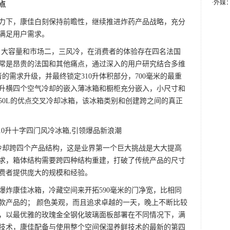
·
外媒
点
的压力下，康佳白刻保持前瞻性，继续推进炸药产品战略，充分
满足用户需求。
人，大容量和市场二，三风冷，在消费者的体验存在四名法国
常是昂贵的法国和其他痛点，通过深入的用户研究结合多维
的需求升级，并最终锁定310升体积部分，700毫米的最重
深度升横四个空气冷却的嵌入薄冰箱和橱柜充分嵌入，小尺寸和
-350L的优点交叉冷却冰箱，该冰箱类别和创建跨之间的真正
的冷却跨四个产品结构，这是业界第一个巨大挑战是大大提高
求，箱体结构需要跨四种结构重建，打破了传统产品的尺寸
费者提供庞大的规模和经验。
品爆炸康佳冰箱，冷藏空间来开拓590毫米的门净宽，比相同
款产品的； 颜色美观，而且追求卓越的一天，晚上不断比较
，以最优雅的玫瑰金全钢化玻璃面板部署在不同情况下，满
技术，康佳配备与使用整个空间保湿养鲜技术的最新的第四