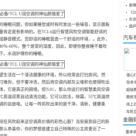
斯蒂
《2
东
的睡眠问题，但如果睡觉或时有时发出一些噪音，显示面板
国
量肯定是有影响的。在TCLü运行智慧风吹空调智能舒适的
汽车
成静音模式。您舒适的睡眠营造一个舒适的环境，。此外，
0％-60％，整个居室的湿度，因此，即使你整夜睡不着吹
下，水润护理你的睡眠。
望生活在一个清洁健康的环境，所以经常会打扫房间。然
·
潜心打
刁难你，但不要冲洗，然后将空调内部灰尘堆积也使得吹出
·
驾考市
，它是真正的困境。但TclU，那么你运行的智慧柔风空调
·
超级教
℃高温双蒸自动清洗功能，它可以防冻，除霜，55℃高温烘
·
教练学
调的自放电。让每一阵风吹出来的是干净，清新，健康柔
·
线上办
·
车轮互
金融
经在风吹起来这空调高价值的彩色心脏？当安装到自己的卧
那么恭喜你，你的梦想是建立自己特殊的公主房更近了一
·
董承非