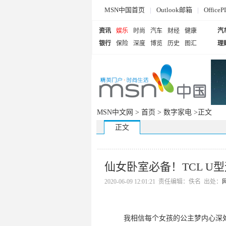
MSN中国首页
|
Outlook邮箱
|
Offi
资讯
娱乐
时尚
汽车
财经
健康
汽
银行
保险
深度
博览
历史
图汇
理
MSN中文网 >
首页
>
数字家电
>正文
正文
仙女卧室必备！TCL U
2020-06-09 12:01:21 责任编辑：佚名 出处：
我相信每个女孩的公主梦内心深