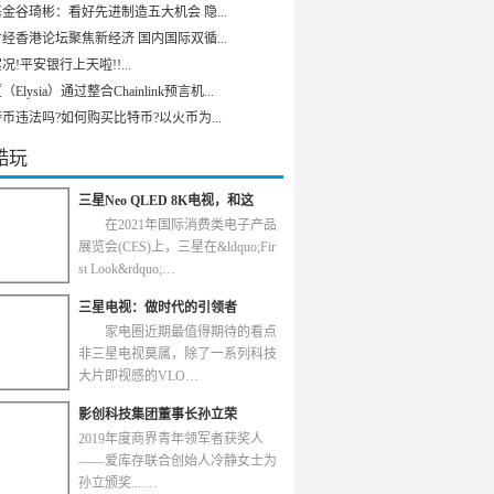
金谷琦彬：看好先进制造五大机会 隐...
经香港论坛聚焦新经济 国内国际双循...
况!平安银行上天啦!!...
Elysia）通过整合Chainlink预言机...
币违法吗?如何购买比特币?以火币为...
酷玩
三星Neo QLED 8K电视，和这
在2021年国际消费类电子产品
展览会(CES)上，三星在&ldquo;Fir
st Look&rdquo;…
三星电视：做时代的引领者
家电圈近期最值得期待的看点
非三星电视莫属，除了一系列科技
大片即视感的VLO…
影创科技集团董事长孙立荣
2019年度商界青年领军者获奖人
——爱库存联合创始人冷静女士为
孙立颁奖....…