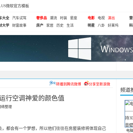
cePLUS微软官方模板
车大全
汽车试驾
奢侈品
潮流
时装
星座
电影
电视
演出
营
财大学
财富故事
房产
家居
历史
生活
明星
八卦
好莱坞
科
转播到腾讯微博
分享至新浪微
频道
型运行空调神爱的颜色值
网络整理
处，都会有一个梦想，所以他们往往在房屋装修将体现自己
电脑