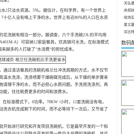
回家。
·
天弘基
总水2只淡水资源。5％。据估计，在科学界，有一个世界上
·
央视财
7十亿人没有喝上干净的水，世界上有近80％的人口在水资
·
现场实
·
爱立厦（
·
买比特
的花洗碗有相当一部分。据调查，六个手洗碗23L的平均用
A401M-A）可容纳12家庭餐具，炊具锅可水洗，在标准模式
数码
越来越多的人打破了“水消费“的担忧成本。
，通过清洁餐具的洗碗机格兰仕冲洗周期的方式，水不仅节
Kpa高温水洗涤，洗涤喷雾干燥碗碟完成后，从干燥的单步骤来
物清理干净的水，而不必担心水质问题。手洗用洗涤剂，再
功能，往往耗费更多的时间和浪费水。
在标准模式下，0功率。78KW /小时，12套洗碗没有电，
动洗衣机完成剩下的时间，而不必等待下一次后，又节省了
就开始进行研究和开发项目洗碗机，它是最早开发的一个和
欧洲顶级设计公司联合开发的第一款自主品牌的洗碗机，并远