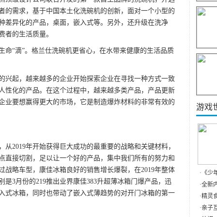
者的需求，基于中国本土化洗碗机的创新，面对一个小型的
种差异化的产品，桌面，嵌入式等。另外，还升级在洗净
费者的生活质量。
生命“滴”。格兰仕洗碗机更省心，在水带来健康的生活品质
的兴起，越来越多的企业开始探索企业在寻找一种方式一致
人性化的产品。在这个过程中，越来越多类产品，产品更新
企业要想赢得更大的市场，它是制造爆炸材料的非常有效的
游戏
，从2019年开始获得巨大成功的最重要的战略和关键材料，
点直接切割，足以让一个好的产品，集中我们所有的努力和
战略车型，康佳冰箱良好的销售增长爆裂，在2019年整体
·
《少
是3月份的219推出业界康佳383升超薄冰箱门爆产品，迅
·
全新内
入式冰箱，同时也带动了嵌入式薄趋势的对开门冰箱的第一
·
精灵食
·
亲子互