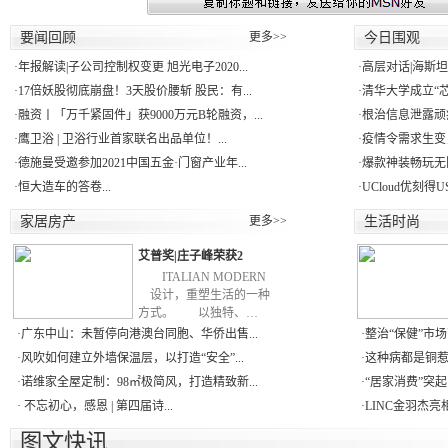
要闻回顾
更多>>
今日围观
·
年报解读|子公司控制权变更 旭光电子2020...
·
高层对话|海斯坦普亚
·
17倍妖股彻底崩盘！3天股价腰斩 股民：有...
·
清华大学成立“芯
·
融资丨「万千紧固件」获9000万元B轮融资，...
·
根治信息泄露顽疾
·
鹰卫浴 | 卫浴行业首家联名出品单位！...
·
疫情令需求生变
·
德施曼受邀参加2021中国五金·门窗产业年...
·
爆款神装畅玩无
·
恒大造车的答卷...
·
UCloud优刻得
家居房产
更多>>
生活时尚
艾普奖|庄子峰荣获2
ITALIAN MODERN
设计，重塑生活的一种
方式。 以独特、…
·
广东中山：未暂停向港澳台同胞、华侨出售...
·
整治“保健”市场
·
风吹如何建立外墙保温层，以打造“安全”...
·
这种病都是铜惹的
·
诺维家全屋定制：98㎡极简风，打造精致新...
·
“居家消费”突起
·
不忘初心，感恩 | 第四届诗...
·
LINC金羽杰亮
图文快讯