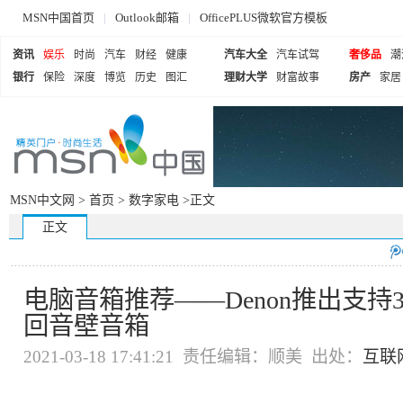
MSN中国首页
|
Outlook邮箱
|
OfficePLUS微软官方模板
资讯
娱乐
时尚
汽车
财经
健康
汽车大全
汽车试驾
奢侈品
潮
银行
保险
深度
博览
历史
图汇
理财大学
财富故事
房产
家居
MSN中文网 >
首页
>
数字家电
>正文
正文
电脑音箱推荐——Denon推出支持
回音壁音箱
2021-03-18 17:41:21 责任编辑：顺美 出处：
互联