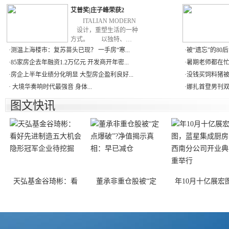
艾普奖|庄子峰荣获2
ITALIAN MODERN
设计，重塑生活的一种
方式。 以独特、…
·
测温上海楼市：复苏苗头已现？ 一手房“寒...
·
被“遗忘”的80
·
85家房企去年融资1.2万亿元 开发商开年密...
·
暑期老师都在忙
·
房企上半年业绩分化明显 大型房企盈利良好...
·
没钱买饲料猪被饿
·
大境华奏响时代最强音 身体...
·
娜扎首登男刊双
图文快讯
天弘基金谷琦彬：看
董承非重仓股被“定
年10月十亿展宏