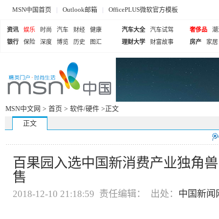
MSN中国首页
|
Outlook邮箱
|
OfficePLUS微软官方模板
资讯
娱乐
时尚
汽车
财经
健康
汽车大全
汽车试驾
奢侈品
潮
银行
保险
深度
博览
历史
图汇
理财大学
财富故事
房产
家居
MSN中文网 >
首页
>
软件/硬件
>正文
正文
百果园入选中国新消费产业独角兽
售
2018-12-10 21:18:59 责任编辑： 出处：
中国新闻