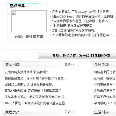
热点推荐
新形态新体验 三星Galaxy Fold引领折叠屏...
Mico CEO Sean：纯直播平台会死掉，红利期...
“汉译世界学术名著丛书”已出版十七辑75...
“时代楷模”激发强军报国豪情...
Z世代加速“占领”网络文学领域...
2019猪年限定 佩琦的网红地位还保得住吗？...
云南西畴多措并举
要闻回顾
更多>>
今日围观
·
云南西畴多措并举摘掉“贫困帽”...
·
网易遭上门讨债
·
银保监会发文：深入开展人身保险市场乱象...
·
亚马逊、谷歌签署
·
银保监会拟制定 人身保险销售新规...
·
下周重磅事件一
·
董承非重仓股被“定点爆破”?净值揭示真相...
·
金融市场早自习：
·
天弘基金谷琦彬：看好先进制造五大机会 隐...
·
低温不燃烧的吸
·
10w+人围观！亚太酒店设计高端公益讲座圆...
·
中国版IQOS：
家居房产
更多>>
生活时尚