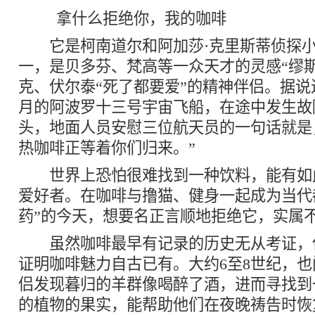
拿什么拒绝你，我的咖啡
它是柯南道尔和阿加莎·克里斯蒂侦探小
一，是贝多芬、梵高等一众天才的灵感“缪
克、伏尔泰“死了都要爱”的精神伴侣。据
月的阿波罗十三号宇宙飞船，在途中发生故
头，地面人员安慰三位航天员的一句话就是
热咖啡正等着你们归来。”
世界上恐怕很难找到一种饮料，能有如
爱好者。在咖啡与撸猫、健身一起成为当代都
药”的今天，想要名正言顺地拒绝它，实属
虽然咖啡最早有记录的历史无从考证，
证明咖啡魅力自古已有。大约6至8世纪，
侣发现暮归的羊群像喝醉了酒，进而寻找到
的植物的果实，能帮助他们在夜晚祷告时恢