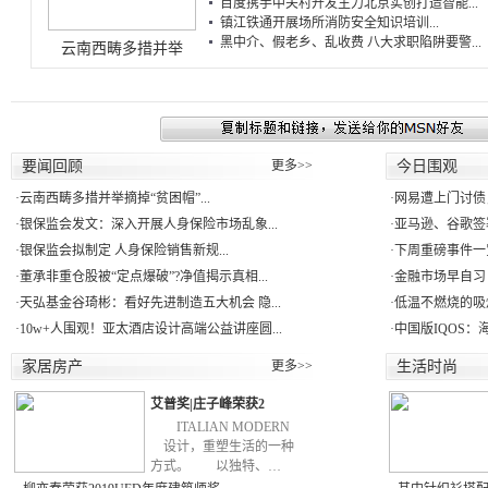
百度携手中关村开发主力北京实创打造智能...
镇江铁通开展场所消防安全知识培训...
黑中介、假老乡、乱收费 八大求职陷阱要警...
云南西畴多措并举
要闻回顾
更多>>
今日围观
·
云南西畴多措并举摘掉“贫困帽”...
·
网易遭上门讨债
·
银保监会发文：深入开展人身保险市场乱象...
·
亚马逊、谷歌签署
·
银保监会拟制定 人身保险销售新规...
·
下周重磅事件一
·
董承非重仓股被“定点爆破”?净值揭示真相...
·
金融市场早自习：
·
天弘基金谷琦彬：看好先进制造五大机会 隐...
·
低温不燃烧的吸
·
10w+人围观！亚太酒店设计高端公益讲座圆...
·
中国版IQOS：
家居房产
更多>>
生活时尚
艾普奖|庄子峰荣获2
ITALIAN MODERN
设计，重塑生活的一种
方式。 以独特、…