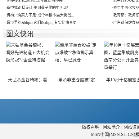
·
柳亦春荣获2019UED年度建筑师奖...
·
其中针织衫搭配
·
新中式别墅设计,美到骨子里的中国风!...
·
去年中国化妆品
·
机构: “购买力不足”成今年楼市最大挑战...
·
教育部：教师惩
·
超市里的&ldquo;它们&rdquo;,其实比病毒更...
·
广东对保健食品
图文快讯
天弘基金谷琦彬：看
董承非重仓股被“定
年10月十亿展宏
版权声明
|
网站简介
|
网站律
MSN中国(MSN.SH.