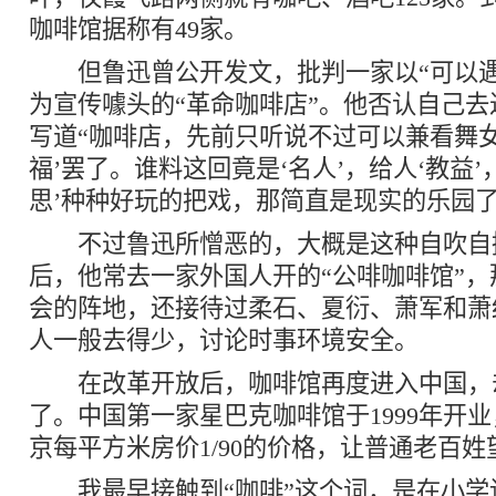
咖啡馆据称有49家。
但鲁迅曾公开发文，批判一家以“可以遇
为宣传噱头的“革命咖啡店”。他否认自己
写道“咖啡店，先前只听说不过可以兼看舞女
福’罢了。谁料这回竟是‘名人’，给人‘教益’，
思’种种好玩的把戏，那简直是现实的乐园了
不过鲁迅所憎恶的，大概是这种自吹自
后，他常去一家外国人开的“公啡咖啡馆”
会的阵地，还接待过柔石、夏衍、萧军和萧
人一般去得少，讨论时事环境安全。
在改革开放后，咖啡馆再度进入中国，
了。中国第一家星巴克咖啡馆于1999年开
京每平方米房价1/90的价格，让普通老百
我最早接触到“咖啡”这个词，是在小学