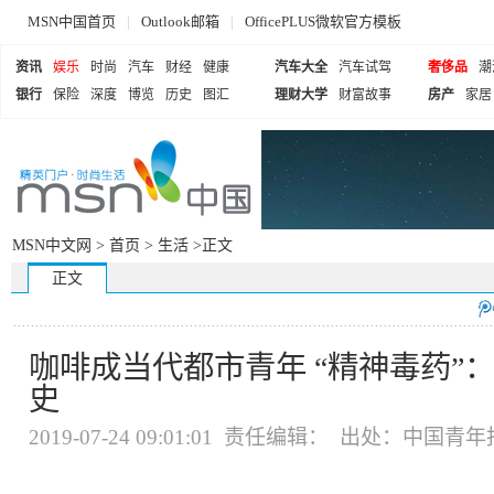
MSN中国首页
|
Outlook邮箱
|
OfficePLUS微软官方模板
资讯
娱乐
时尚
汽车
财经
健康
汽车大全
汽车试驾
奢侈品
潮
银行
保险
深度
博览
历史
图汇
理财大学
财富故事
房产
家居
MSN中文网 >
首页
>
生活
>正文
正文
咖啡成当代都市青年 “精神毒药”
史
2019-07-24 09:01:01 责任编辑： 出处：中国