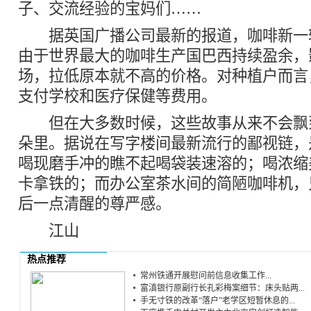
子、交流经验的宝妈们……
据英国广播公司最新的报道，咖啡新一
由于世界最大的咖啡生产国巴西持续盈余，
场，拉低原本就不高的价格。对种植户而言
支付学校和医疗保健等费用。
但在大多数时候，这些故事从来不会飘到
朵里。据说在写字楼间最新流行的鄙视链，
喝现磨手冲的瞧不起喝袋装速溶的；喝浓缩
卡拿铁的；而办公室茶水间的简陋咖啡机，
后一点清醒的尊严感。
江山
热点推荐
常州铁通开展慰问前信息收集工作...
富滇银行原副行长孔彩梅案细节：床头贴两...
手无寸铁的改革“落户”老学区短暂休息的...