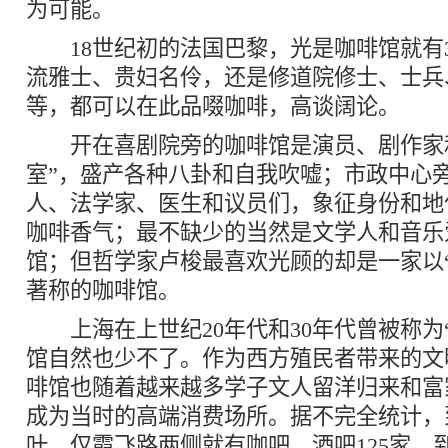
为可能。
18世纪初的法国巴黎，光是咖啡馆就有3
流雅士、贵妇名伶，还是修道院修士、士兵
等，都可以在此品啜咖啡，高谈阔论。
开在喜剧院旁的咖啡馆是演员、剧作家和
室”，盛产各种八卦和自我吹嘘；市政中心
人、法学家、医生和议员们，象征身份和地
咖啡香气；最不缺少的当然是文学人和音乐
馆；但哲学家卢梭最喜欢光顾的却是一家以
著称的咖啡馆。
上海在上世纪20年代和30年代曾被称为
馆自然也少不了。作为西方殖民者带来的文
啡馆也随着越来越多学子文人留洋归来和富
成为当时的高端消费场所。据不完全统计，
叶，仅霞飞路两侧就有咖吧、酒吧125家。到1