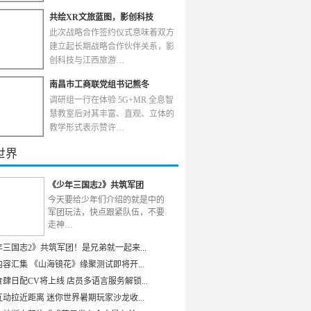
共绘XR文旅蓝图，影创科技
此次战略合作签约仪式意味着双方
建立起长期战略合作伙伴关系，影
创科技与江西旅游…
南昌市工商联党组书记熊冬
调研组一行在体验 5G+MR 全息智
慧教室后对其丰富、直观、立体的
教学形式表示赞许…
世界
《少年三国志2》共筑军团
今天要给少年们介绍的就是中的
军团玩法，快点跟紧队伍，不要
走神…
年三国志2》共筑军团！是兄弟就一起来...
容汇集 《山海镜花》缘聚测试即将开...
肆日配CV将上线 店员多语言服务解锁...
动拉近距离 迷你世界暑期玩家沙龙收...