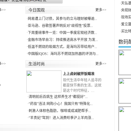
·
天弘基
多>>
今日围观
更多>>
·
央视财
·
现场实
·
网易遭上门讨债，其参与的立马理财被曝逾...
·
爱立厦（
·
亚马逊、谷歌签署声明反对“歧视性”投票...
·
买比特
·
下周重磅事件一览：中国一季度宏观经济数...
·
金融市场早自习：持续推进高水平开放 为发...
数码
·
低温不燃烧的吸烟方式，是海玛苏带给用户...
·
中国版IQOS：海玛苏不燃烧加热器的评测与...
多>>
生活时尚
更多>>
上上卤剁椒拌饭瞄准
RN
现代生活中年轻人追寻的
种
都是快节奏的生活，这就
是这个时代特征，…
·
清明前后百病生 这样养生才“都挺好”...
·
“药妆”违法 网购小心！我国只有“特殊化...
·
刺激人体棕色脂肪，咖啡或成减肥帮手...
·
“羊贵妃”驾到！进入消费旺季沪上羊肉涨...