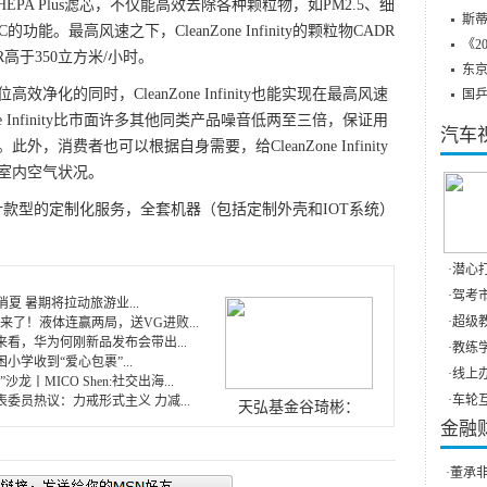
yperHEPA Plus滤芯，不仅能高效去除各种颗粒物，如PM2.5、细
斯蒂
。最高风速之下，CleanZone Infinity的颗粒物CADR
《2
R高于350立方米/小时。
东
的同时，CleanZone Infinity也能实现在最高风速
国
ne Infinity比市面许多其他同类产品噪音低两至三倍，保证用
汽车
消费者也可以根据自身需要，给CleanZone Infinity
控室内空气状况。
出不同设计款型的定制化服务，全套机器（包括定制外壳和IOT系统）
·
潜心打
·
驾考市
消夏 暑期将拉动旅游业...
·
超级教
感觉来了！液体连赢两局，送VG进败...
看，华为何刚新品发布会带出...
·
教练学
小学收到“爱心包裹”...
·
线上办
沙龙丨MICO Shen:社交出海...
·
车轮互
委员热议：力戒形式主义 力减...
天弘基金谷琦彬：
金融
·
董承非