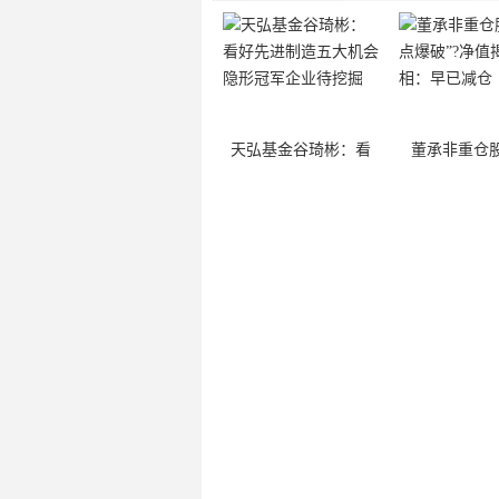
天弘基金谷琦彬：看
董承非重仓股