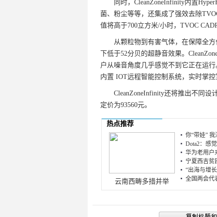
同时，CleanZoneInfinity内置H
菌、粉尘等等，还集成了强效去除TVOC的功能
值将高于700立方米/小时，TVOC CAD
从颗粒物到有害气体，在保障全方位高效净化
下低于52分贝的超静音效果。CleanZo
户从噪音角度几乎感觉不到它正在运行。此外，
内置 IOT远程智能控制系统，实时掌
CleanZoneInfinity还将推
定价为93560元。
热点推荐
你“带娃” 我
Dota2：
华为老用户来
宁夏西吉贫困
“出海与增长”
全国两会代表
云南西畴多措并举