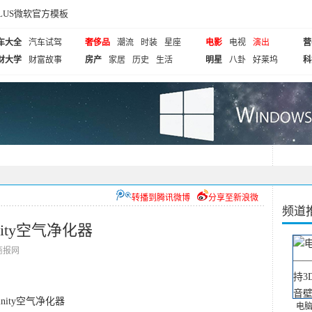
cePLUS微软官方模板
车大全
汽车试驾
奢侈品
潮流
时装
星座
电影
电视
演出
营
财大学
财富故事
房产
家居
历史
生活
明星
八卦
好莱坞
科
转播到腾讯微博
分享至新浪微
频道
finity空气净化器
北京商报网
inity空气净化器
电脑