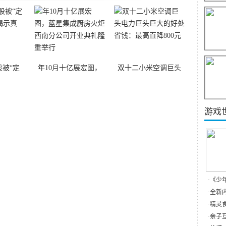
被“定
年10月十亿展宏图，
双十二小米空调巨头
游戏
·
《少
·
全新内
·
精灵食
·
亲子互