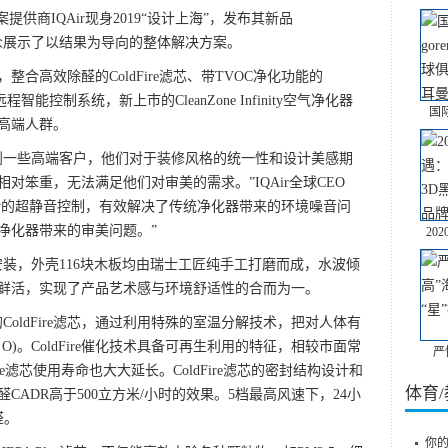
供商IQAir现身2019“设计上海”，发布其新品
，并向公众展示了以结果为导向的整体解决方案。
高效除醛的ColdFire滤芯、带TVOC净化功能的
T远程智能控制系统，新上市的CleanZone Infinity空气净化器
国际
高端人群。
一些高端客户，他们对于装修风格的统一性和设计美感期
对笨重，无法满足他们对审美的需求。”IQAir全球CEO
e Infinity的超静音控制，有效解决了传统净化器带来的环境噪音问
净化器带来的审美问题。”
20
式或挂壁安装，外壳116块木板均由瑞士工匠纯手工打磨而成，水波倾
鲜活，实现了产品艺术感与环境舒适性的合而为一。
全新的ColdFire滤芯，通过利用特殊的室温分解技术，把对人体有
 O)。ColdFire催化技术具备可再生利用的特征，相较市面常
严
re滤芯使用寿命也大大延长。ColdFire滤芯的密封结构设计和
体育
ADR高于500立方米/小时的效果。5档最高风速下，24小
醛。
你