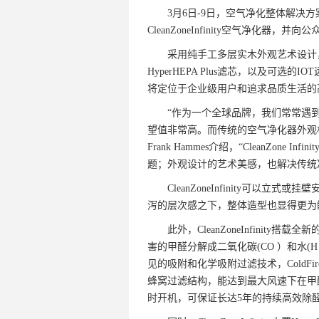
3月6日-9日，空气净化整体解决方案提
CleanZoneInfinity空气净化器
采用纯手工多层实木外观艺术设计，整合
HyperHEPA Plus滤芯，以及可选的IO
将定位于企业级用户和追求品质生活的
“作为一个全球品牌，我们常常遇到
望值非常高。而传统的空气净化器外观相
Frank Hammes介绍，“CleanZon
题；外观设计的艺术美感，也解决传统
CleanZoneInfinity可以立
泻的层次感之下，整体造型也显得更为
此外，CleanZoneInfinity搭载
害的甲醛分解成二氧化碳(CO ）和水(H
见的吸附和化学吸附过滤技术，ColdFi
蜂窝过滤结构，能达到最大风速下在甲醛C
时开机，可保证长达5年的持续高效除