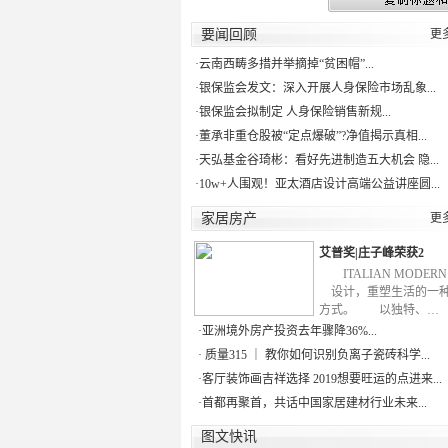
要闻回顾
更
·
云南西畴多措并举摘掉“贫困帽”...
·
银保监会发文：深入开展人身保险市场乱象...
·
银保监会拟制定 人身保险销售新规...
·
董承非重仓股被“定点爆破”?净值揭示真相...
·
天弘基金谷琦彬：看好先进制造五大机会 隐...
·
10w+人围观！亚太酒店设计高端公益讲座圆...
家居房产
更
艾普奖|庄子峰荣获2
ITALIAN MODE
设计，重塑生活的一
方式。 以独特、…
·
亚洲境外房产投资去年骤降36%...
·
质量315 ｜ 教你如何识别负离子瓷砖科学...
·
客厅装饰画吉祥选择 2019想要旺运的点进来...
·
首都再聚首，共话中国家居建材行业未来...
图文快讯