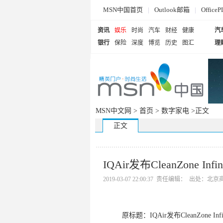
MSN中国首页
|
Outlook邮箱
|
Offi
资讯
娱乐
时尚
汽车
财经
健康
汽
银行
保险
深度
博览
历史
图汇
理
MSN中文网 >
首页
>
数字家电
>正文
正文
IQAir发布CleanZone In
2019-03-07 22:00:37 责任编辑： 出处：
原标题：IQAir发布CleanZone Inf