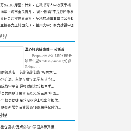
芬&#183;库里：计划参
在教书育人中收获幸福
018年上海市全民健身发
“副业刚需”不是你所想象
京奥运会沙排世界资格赛
多地启动事业单位公开招聘
乒亚锦赛力压韩国实现男
兰州大学：努力建设中国特
视界
潜心打磨缔造唯一 劳斯莱
Bespoke高级定制的幻影长
轴距车型&mdash;&mdash;幻影
&ldquo;…
磨缔造唯一 劳斯莱斯幻影“相思木”...
场升温，车轮互联“3.21学车节”轻...
练教学平台 超强赋能驾培招生季...
员共同见证荣誉 &#160;第三届“中国...
年检更便捷 车轮APP沪上推出年检优...
联创新服务获赞誉 &#160;荣获亿欧汽...
财经
重仓股被“定点爆破”?净值揭示真相...