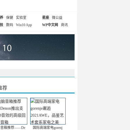
养
保健
实验室
星座
微公益
技
数码
Win10 App
WP中文网
商讯
推荐
音箱推荐——De
国际高端家电gorenj