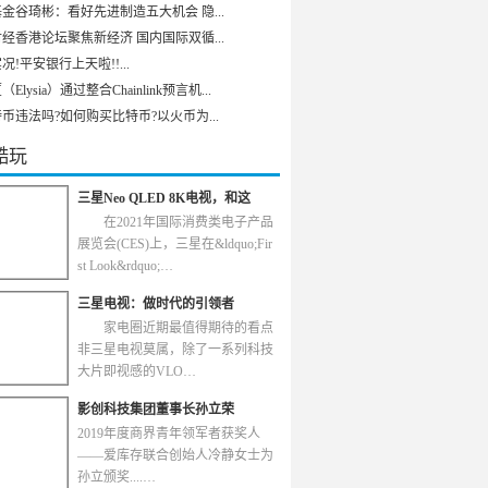
金谷琦彬：看好先进制造五大机会 隐...
经香港论坛聚焦新经济 国内国际双循...
况!平安银行上天啦!!...
Elysia）通过整合Chainlink预言机...
币违法吗?如何购买比特币?以火币为...
酷玩
三星Neo QLED 8K电视，和这
在2021年国际消费类电子产品
展览会(CES)上，三星在&ldquo;Fir
st Look&rdquo;…
三星电视：做时代的引领者
家电圈近期最值得期待的看点
非三星电视莫属，除了一系列科技
大片即视感的VLO…
影创科技集团董事长孙立荣
2019年度商界青年领军者获奖人
——爱库存联合创始人冷静女士为
孙立颁奖....…