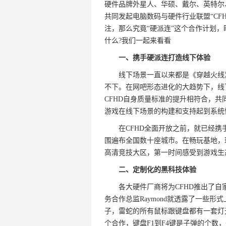
硬件品牌外星人、华硕、戴尔、英特尔
共同发起电脑数码与硬件行业联盟“CF
注，那么究竟“硬派连”这个合作计划，
什么?我们一起来看看
一、携手硬派连打造线下体验
线下场景一直以来都是《穿越火线》
不下。在网吧形态进化的大趋势下，线
CFHD自身质量标准的提升相符合，
游戏在线下场景的构建和支持起到系统
在CFHD全面开放之前，就已经携手
围遍布全国数十座城市。在畅玩基地，
高清竞技大区，第一时间感受到游戏生
二、定制化的黑科技体验
各大硬件厂商将为CFHD推出了自
务合作总监Raymond就透露了一些形
子，雷蛇的所有鼠标跟键盘都有一套灯光
个合作，键盘F1到F4键是子弹的个