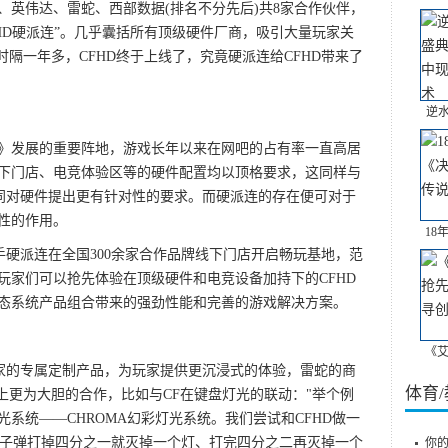
、英伟达、雷蛇、西部数据(排名不分先后)共8家合作伙伴，
HD硬派连”。几乎囊括所有顶级硬件厂商，吸引大量玩家关
时隔一年多，CFHD终于上线了，究竟硬派连给CFHD带来了
逆
发展的重要阵地，游戏长年以来在网吧的占有率一直高居
下门店、电竞体验区等的硬件配置均以顶格要求，这同样与
共同对硬件提出更有针对性的要求。而硬派连的存在便可对于
性的作用。
18
硬派连在全国300余家合作品牌线下门店开启畅玩基地，范
玩家们可以抢先体验在顶级硬件和电竞设备加持下的CFHD
态系统产品组合带来的强劲性能和完善的游戏解决方案。
《艾
家的专属定制产品，为玩家提供更沉浸式的体验，雷蛇的商
体育
式上更为大胆的合作，比如与CF在键盘灯光的联动："举个例
系统——CHROMA幻彩灯光系统。我们尝试和CFHD做一
数，子弹打掉四分之一就灭掉一个灯、打完四分之二再灭掉一个
你