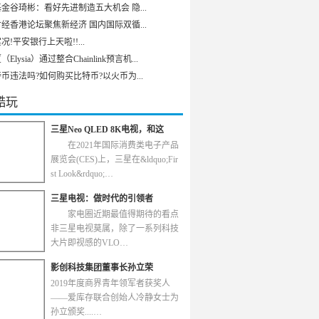
金谷琦彬：看好先进制造五大机会 隐...
经香港论坛聚焦新经济 国内国际双循...
况!平安银行上天啦!!...
Elysia）通过整合Chainlink预言机...
币违法吗?如何购买比特币?以火币为...
酷玩
三星Neo QLED 8K电视，和这
在2021年国际消费类电子产品
展览会(CES)上，三星在&ldquo;Fir
st Look&rdquo;…
三星电视：做时代的引领者
家电圈近期最值得期待的看点
非三星电视莫属，除了一系列科技
大片即视感的VLO…
影创科技集团董事长孙立荣
2019年度商界青年领军者获奖人
——爱库存联合创始人冷静女士为
孙立颁奖....…