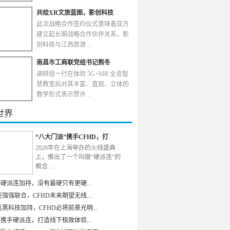
共绘XR文旅蓝图，影创科技
此次战略合作签约仪式意味着双方
建立起长期战略合作伙伴关系，影
创科技与江西旅游…
南昌市工商联党组书记熊冬
调研组一行在体验 5G+MR 全息智
慧教室后对其丰富、直观、立体的
教学形式表示赞许…
世界
“八大门派”携手CFHD，打
2020年在上海举办的火线盛典
上，推出了一个叫做“硬派连”的
概念…
D硬派连加持，没有最硬只有更硬...
强强联合，CFHD未来期望无线...
黑科技加持，CFHD必将前景光明...
D携手硬派连，打造线下极致体验...