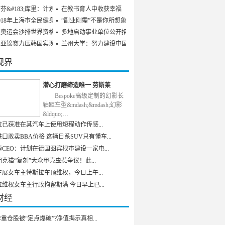
芬&#183;库里：计划参
在教书育人中收获幸福
018年上海市全民健身发
“副业刚需”不是你所想象
京奥运会沙排世界资格赛
多地启动事业单位公开招聘
乒亚锦赛力压韩国实现男
兰州大学：努力建设中国特
视界
潜心打磨缔造唯一 劳斯莱
Bespoke高级定制的幻影长
轴距车型&mdash;&mdash;幻影
&ldquo;…
拉已获准在其汽车上使用短程动作传感...
口敢卖BBA价格 这辆日系SUV只有懂车...
CEO：计划在德国图宾根市建设一家电...
克猫“复刻”大众甲壳虫惹争议！此...
车展女车主特斯拉车顶维权，今日上午...
维权女车主行政拘留期满 今日早上已...
财经
重仓股被“定点爆破”?净值揭示真相...