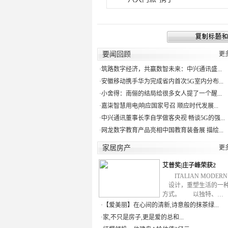
要闻回顾
更
·
筑路数字经济，共赢数智未来：中兴通讯盛...
·
安徽移动携手华为完成省内首次5G室内分布...
·
小舍得：南俪的结局给很多女人提了一个醒...
·
嘉柒智慧用电|响应国家号召 顺应时代发展...
·
中兴通讯董事长李自学做客央视 畅谈5G的强...
·
网龙数字教育产品亮相中国教育装备展 描绘...
家居房产
更
艾普奖|庄子峰荣获2
ITALIAN MODE
设计，重塑生活的一
方式。 以独特、…
·
【爱美丽】在心间的清新,诗意般的抹茶绿...
·
家,不只是房子,更是爱的总和...