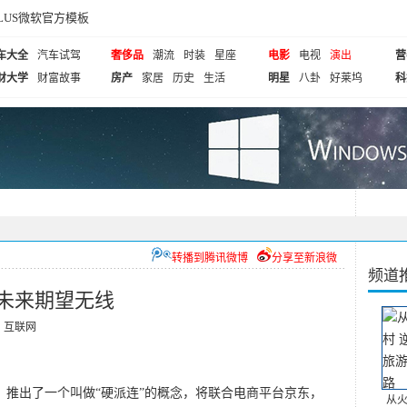
cePLUS微软官方模板
车大全
汽车试驾
奢侈品
潮流
时装
星座
电影
电视
演出
营
财大学
财富故事
房产
家居
历史
生活
明星
八卦
好莱坞
科
转播到腾讯微博
分享至新浪微
频道
D未来期望无线
：
互联网
，推出了一个叫做“硬派连”的概念，将联合电商平台京东，
从火