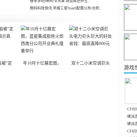
·
春季多吃6种时令水果 既尝鲜还养生...
·
数码科技快讯:早报三星Note9配置公布/台积...
被“定
年10月十亿展宏图，
双十二小米空调巨头
游戏
·
CFH
·
硬派连
·
硬派连
·
CFH