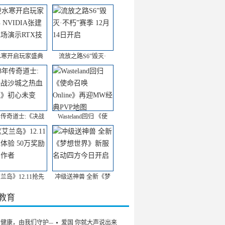
水寒开启玩家盛典
流放之路S6”毁灭·
年传奇道士:《决战
Wasteland回归 《使
兰岛》12.11抢先
冲级送神兽 全新《梦
/教育
的健康，由我们守护——
爱国 你就大声说出来