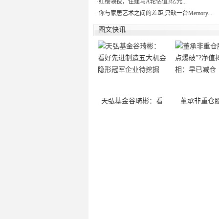
·
红樱领投，住建鸟A轮估值3亿元...
·
你与家居艺术之间的差距,只缺一台Memory...
图文快讯
天弘基金谷琦彬：看
董承非重仓股