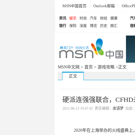
MSN中国首页
|
Outlook邮箱
|
Offi
资讯
娱乐
时尚
汽车
财经
健康
汽
银行
保险
深度
博览
历史
图汇
理
MSN中文网 >
首页
>
游戏攻略
>正文
正文
硬派连强强联合，CFH
2021-06-13 19:47:45 责任编辑：
皮语梦
出处
2020年在上海举办的火线盛典上