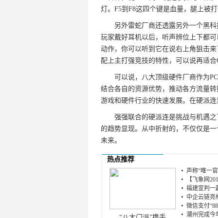
灯。F5到F8这四个键是血量，腿上被
另外雷蛇厂商还透露另外一个黑科技就是
玩家戴好耳机以后，听声辨位上下都可
动作，你可以听到它在说右上角狙击来
配上主打强竞技的特性，可以说再适合C
可以说，八大顶级硬件厂商作为PC
结合各自的资源优势，推动各方流量转
游戏和硬件行业的快速发展。在硬派连
强强联合的硬派连是挑战与机遇之下
的趋势显现。从中折射的，不仅仅是一
未来。
热点推荐
声称“唯一官网
【飞象网201
福建宣判一起
中企云链亮相
微信支付“8
潮州完成今年
“八大门派”携手