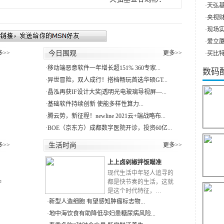
·
天弘基
·
央视财
·
现场实
·
爱立厦（
多>>
今日围观
更多>>
·
买比特
·
移动端恶意软件一年增长超151% 360专家...
数码
·
异世冒险，双人成行！搭档畅玩首选华硕GT...
·
晶泓再获IF设计大奖|透明光电玻璃导视屏—...
·
基础软件持续创新 使能多样性算力...
·
腾云势，新征程！newline 2021云+端战略布...
·
BOE（京东方）成都数字医院开诊，投资60亿...
多>>
生活时尚
更多>>
上上卤剁椒拌饭瞄准
RN
现代生活中年轻人追寻的
种
都是快节奏的生活，这就
是这个时代特征，…
·
新型人造细胞 有望感知肿瘤标志物...
·
地中海饮食有助降低孕妇患糖尿病风险...