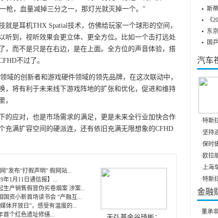
打一枪，血量减掉三分之一，那灯光就灭掉一个。"
斯蒂
《2
耳机THX Spatial技术，仿佛给玩家一个球形的空间，
东
以听到，视听效果会更立体、更全方位。比如一个击打远处
国
了，而不是只是在右边，是在上面。全方位的声音体验，搭
汽车
FHD不过了。
领域的创新者和游戏硬件领域的领先品牌，在这次联动中，
换，将有利于未来线下游戏阵地的扩张和优化，促进和维持
里，
的应对，也是市场需求的满足，更是未来全行业加快合作
·
特斯
个充满扩容空间的硬派连，还有依旧充满无限想象的CFHD
·
坚持进
·
保时捷
·
欧拉朋
·
上海
”发布“打假声明” 假网站...
·
特斯拉
9年1月11日通信报】...
生产销售假冒伪劣卷烟案 涉案...
金融
国资小新首场读书会 “产融互...
8媒体开放日”，感受有温度的...
·
董承非
首个红色遗址修缮...
天弘基金谷琦彬：