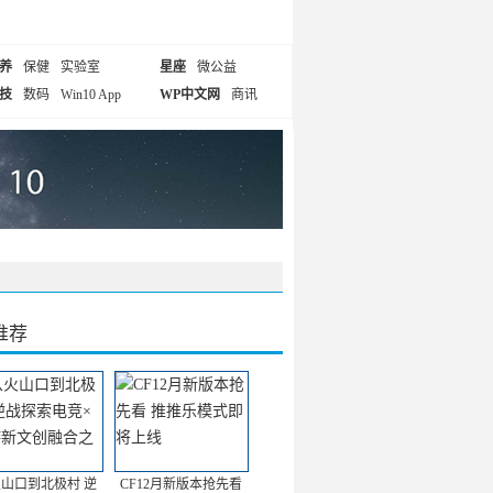
养
保健
实验室
星座
微公益
技
数码
Win10 App
WP中文网
商讯
推荐
山口到北极村 逆
CF12月新版本抢先看