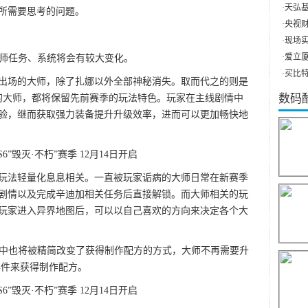
·
天弘基
所需要思考的问题。
·
央视财
·
现场实
·
爱立厦（
大师任务、系统将会有较大变化。
·
买比特
出场的大师，除了扎娜以外全部神秘消失。取而代之的则是
数码
的大师，都将保留先前赛季的玩法特色。玩家在主线剧情中
验，继而获取强力装备提升升级效率，进而可以更加畅快地
玩法轻量化息息相关。一直被玩家诟病的大师日常在新赛季
剧情以及完成辛迪加相关任务后直接解锁。而大师相关的玩
玩家进入异界地图后，可以以自己喜欢的方向来决定各个大
季中也将被精简改变了获得制作配方的方式，大师不再需要升
事件来获得制作配方。