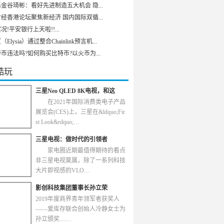
金谷琦彬：看好先进制造五大机会 隐...
经香港论坛聚焦新经济 国内国际双循...
况!平安银行上天啦!!...
Elysia）通过整合Chainlink预言机...
币违法吗?如何购买比特币?以火币为...
酷玩
三星Neo QLED 8K电视，和这
在2021年国际消费类电子产品
展览会(CES)上，三星在&ldquo;Fir
st Look&rdquo;…
三星电视：做时代的引领者
家电圈近期最值得期待的看点
非三星电视莫属，除了一系列科技
大片即视感的VLO…
影创科技集团董事长孙立荣
2019年度商界青年领军者获奖人
——爱库存联合创始人冷静女士为
孙立颁奖....…