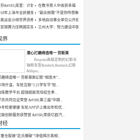
芬&#183;库里：计划参
在教书育人中收获幸福
018年上海市全民健身发
“副业刚需”不是你所想象
京奥运会沙排世界资格赛
多地启动事业单位公开招聘
乒亚锦赛力压韩国实现男
兰州大学：努力建设中国特
视界
潜心打磨缔造唯一 劳斯莱
Bespoke高级定制的幻影长
轴距车型&mdash;&mdash;幻影
&ldquo;…
磨缔造唯一 劳斯莱斯幻影“相思木”...
场升温，车轮互联“3.21学车节”轻...
练教学平台 超强赋能驾培招生季...
员共同见证荣誉 &#160;第三届“中国...
年检更便捷 车轮APP沪上推出年检优...
联创新服务获赞誉 &#160;荣获亿欧汽...
财经
重仓股被“定点爆破”?净值揭示真相...