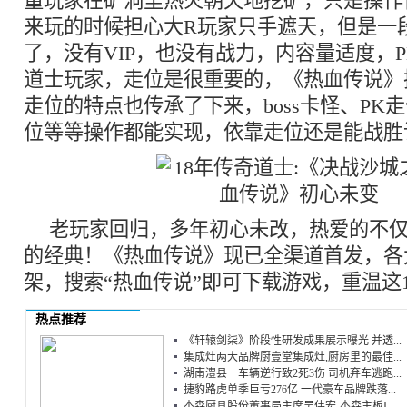
量玩家在矿洞里热火朝天地挖矿，只是操作
来玩的时候担心大R玩家只手遮天，但是一
了，没有VIP，也没有战力，内容量适度，
道士玩家，走位是很重要的，《热血传说》
走位的特点也传承了下来，boss卡怪、PK
位等等操作都能实现，依靠走位还是能战胜
老玩家回归，多年初心未改，热爱的不
的经典！《热血传说》现已全渠道首发，各
架，搜索“热血传说”即可下载游戏，重温这
热点推荐
《轩辕剑柒》阶段性研发成果展示曝光 并透...
集成灶两大品牌厨壹堂集成灶,厨房里的最佳...
湖南澧县一车辆逆行致2死3伤 司机弃车逃跑...
捷豹路虎单季巨亏276亿 一代豪车品牌跌落...
杰森厨具股份董事局主席吴伟宏-杰森主板I...