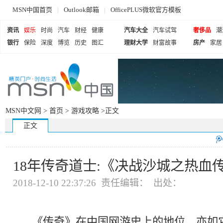
MSN中国首页
|
Outlook邮箱
|
OfficePLUS微软官方模板
资讯
娱乐
时尚
汽车
财经
健康
汽车大全
汽车试驾
奢侈品
潮
银行
保险
深度
博览
历史
图汇
理财大学
财富故事
房产
家居
MSN中文网 >
首页
>
游戏攻略
>正文
正文
18年传奇道士:《决战沙城之热血
2018-12-10 22:37:26 责任编辑： 出处：
《传奇》在中国网游史上的地位，亦如