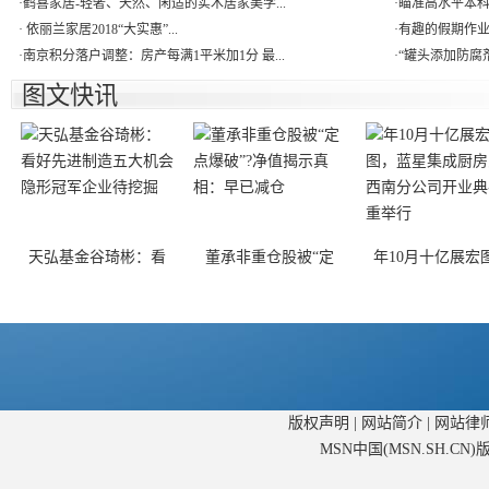
·
鹤喜家居-轻奢、天然、闲适的实木居家美学...
·
瞄准高水平本科教
·
依丽兰家居2018“大实惠”...
·
有趣的假期作业
·
南京积分落户调整：房产每满1平米加1分 最...
·
“罐头添加防腐剂
图文快讯
天弘基金谷琦彬：看
董承非重仓股被“定
年10月十亿展宏
版权声明
|
网站简介
|
网站律
MSN中国(MSN.SH.