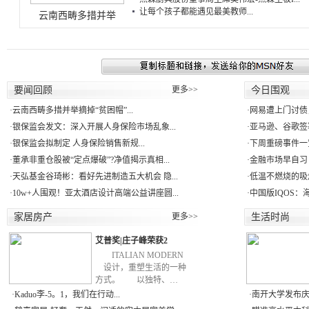
让每个孩子都能遇见最美教师...
云南西畴多措并举
要闻回顾
更多>>
今日围观
·
云南西畴多措并举摘掉“贫困帽”...
·
网易遭上门讨债
·
银保监会发文：深入开展人身保险市场乱象...
·
亚马逊、谷歌签署
·
银保监会拟制定 人身保险销售新规...
·
下周重磅事件一
·
董承非重仓股被“定点爆破”?净值揭示真相...
·
金融市场早自习：
·
天弘基金谷琦彬：看好先进制造五大机会 隐...
·
低温不燃烧的吸
·
10w+人围观！亚太酒店设计高端公益讲座圆...
·
中国版IQOS：
家居房产
更多>>
生活时尚
艾普奖|庄子峰荣获2
ITALIAN MODERN
设计，重塑生活的一种
方式。 以独特、…
·
Kaduo李-5。1，我们在行动...
·
南开大学发布庆祝