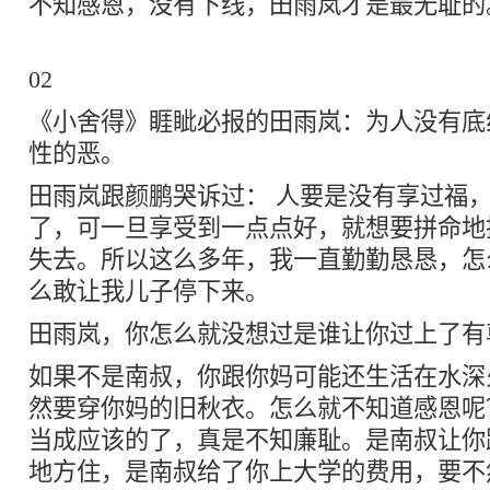
不知感恩，没有下线，田雨岚才是最无耻的
02
《小舍得》睚眦必报的田雨岚：为人没有底
性的恶。
田雨岚跟颜鹏哭诉过： 人要是没有享过福
了，可一旦享受到一点点好，就想要拼命地
失去。所以这么多年，我一直勤勤恳恳，怎
么敢让我儿子停下来。
田雨岚，你怎么就没想过是谁让你过上了有
如果不是南叔，你跟你妈可能还生活在水深
然要穿你妈的旧秋衣。怎么就不知道感恩呢
当成应该的了，真是不知廉耻。是南叔让你
地方住，是南叔给了你上大学的费用，要不