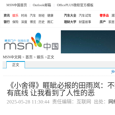
MSN中国首页
|
Outlook邮箱
|
OfficePLUS微软官方模板
资讯
娱乐
时尚
汽车
财经
健康
汽车大全
汽车试驾
奢侈品
潮
银行
保险
深度
博览
历史
图汇
理财大学
财富故事
房产
家居
MSN中文网 >
首页
>
娱乐
>正文
正文
《小舍得》睚眦必报的田雨岚：不
有底线 让我看到了人性的恶
2025-05-28 11:30:44 责任编辑：互联网 出处：
网