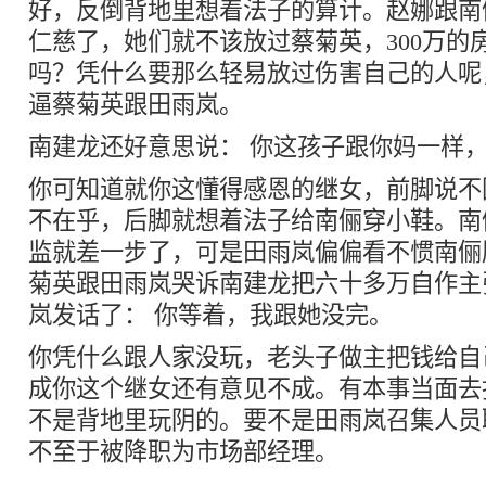
好，反倒背地里想着法子的算计。赵娜跟南
仁慈了，她们就不该放过蔡菊英，300万的
吗？凭什么要那么轻易放过伤害自己的人呢
逼蔡菊英跟田雨岚。
南建龙还好意思说： 你这孩子跟你妈一样
你可知道就你这懂得感恩的继女，前脚说不
不在乎，后脚就想着法子给南俪穿小鞋。南
监就差一步了，可是田雨岚偏偏看不惯南俪
菊英跟田雨岚哭诉南建龙把六十多万自作主
岚发话了： 你等着，我跟她没完。
你凭什么跟人家没玩，老头子做主把钱给自
成你这个继女还有意见不成。有本事当面去
不是背地里玩阴的。要不是田雨岚召集人员
不至于被降职为市场部经理。