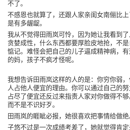
不了。
不感恩也就算了，还跟人家亲闺女南俪比上
是有多龌龊。
我从不觉得田雨岚可怜，因为她让我看到了
贪婪成性，什么东西都要厚脸皮地抢，不是
惦记。难怪会把自己的儿子逼成精神病，有
的妈，孩子不疯才怪呢。
我想告诉田雨岚这样的人的是：你穷你弱，
人占他人便宜的理由。你可以通过自己的努
占尽了便宜还反过来指责人家对你做得不够
而不是不识好歹。
田雨岚的睚眦必报，她很喜欢把事情给做绝
子悠不过是一次成绩考差了，她就觉得肯定