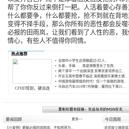
帮了你你反过来倒打一耙。人活着要心存善
什么都要争，什么都要抢，抢不到就在背地
变得不择手段，那么你所有的恶性都会反噬
必报的田雨岚，让我们看到了人性的恶，我
情心，有些人不值得你同情。
热点推荐
全国中小学生近视眼超过1亿人...
头晕、手麻……竟是颈椎里长了东西...
两个清华 一个出国深造 贫寒农家培养出三...
开业五周年暨春节临近 海南雅居乐莱佛士酒...
中国游戏最辉煌的时代！仅一个省做的游戏...
马自达汽车2019年7月销量：量同比下滑25....
CFHD驾到，硬派连
要闻回顾
更多>>
今日围观
·
《小舍得》睚眦必报的田雨岚：不知感恩为...
·
追觅吸尘器获双