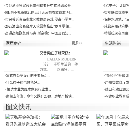
·
金沙酒业独家冠名贵州摘要杯中式台球公开...
·
LG电子：计划将
·
Ella为不礼貌喊话向五月天及布农族道歉 阿...
·
智能联结优质生活
·
市民投诉青岛市北区教体局违规 侵占小学生...
·
保护水源地，“三江
·
2025演出交易会摩天轮票务推出“剧享零佣...
·
成都崇州政府携手
·
高通高级副总裁马克·斯奈德：中国加强知...
·
特斯拉深夜再度
家居房产
更多>>
生活时尚
艾普奖|庄子峰荣获2
ITALIAN MODERN
设计，重塑生活的一种
方式。 以独特、…
·
复式办公室设计的主要特点...
·
“夜经济”升级 
·
什么牌子的电热毯好...
·
广州省教育厅发布
·
恒达木业为红木家具行业发...
·
端口和端口202
·
房租去年涨，今年又跌！2019，房地产板块...
·
构建职业教育成才
图文快讯