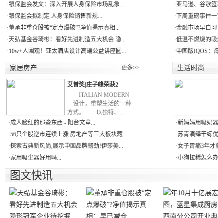
·
银保监会发文：深入开展人身保险市场乱象...
·
亚马逊、谷歌签署
·
银保监会拟制定 人身保险销售新规...
·
下周重磅事件一
·
董承非重仓股被“定点爆破”?净值揭示真相...
·
金融市场早自习：
·
天弘基金谷琦彬：看好先进制造五大机会 隐...
·
低温不燃烧的吸
·
10w+人围观！亚太酒店设计高端公益讲座圆...
·
中国版IQOS：
家居房产
更多>>
生活时尚
艾普奖|庄子峰荣获2
ITALIAN MODERN
设计，重塑生活的一种
方式。 以独特、…
·
成人脸红的那些东西 - 阳台文章...
·
新妈妈用吸奶器
·
56只个股逆市连续上涨 房地产等三大板块藏...
·
苏青演绎干练优
·
探索古典新风尚,展示中国品牌韧劲!伊莎美...
·
女子胃痛3年才就
·
家用吸尘器好用吗...
·
小狗拉稀怎么办
图文快讯