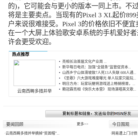
的)，它可能会与更小的版本一同上市。不
将是主要卖点。当现有的Pixel 3 XL起价8
户来说很难接受。Pixel 3的价格依旧不便
在一个大屏上体验歌安卓系统的手机爱好者
许会更受欢迎。
热点推荐
亮相长治首届文化产业周 ...
新华每日电讯：加强“全链条”监管促资本...
山西乡宁山体滑坡致7人死13人失联 600人通...
《圣歌》六大游戏难度曝光 单人玩家只能玩...
明日方舟：玩家玩梗将游戏送上畅销榜首，...
赖冠霖亮相《快乐大本营》 现场演唱英文歌...
云南西畴多措并举
要闻回顾
更多>>
今日围观
·
云南西畴多措并举摘掉“贫困帽”...
·
网易遭上门讨债