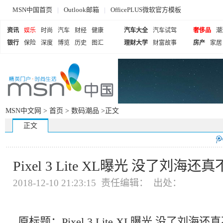
MSN中国首页
|
Outlook邮箱
|
OfficePLUS微软官方模板
资讯
娱乐
时尚
汽车
财经
健康
汽车大全
汽车试驾
奢侈品
潮
银行
保险
深度
博览
历史
图汇
理财大学
财富故事
房产
家居
MSN中文网 >
首页
>
数码潮品
>正文
正文
Pixel 3 Lite XL曝光 没了刘海还
2018-12-10 21:23:15 责任编辑： 出处：
原标题：Pixel 3 Lite XL曝光 没了刘海