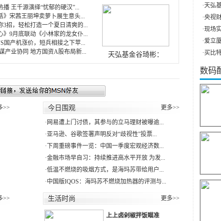
·
天弘基
播 王千源演绎“忧郁的硬汉”...
》宋茜王丽坤卖萝卜展生意头...
·
央视财
3招，轻松打造一个夏日清爽的...
·
现场实
》9月底联动《小林家的龙女仆...
·
爱立厦（
价VS国产机涨价，短兵相接之下苹...
谋产业协同 地方国资A股布局新...
·
买比特
天弘基金谷琦彬：
数码
多>>
今日围观
更多>>
·
网易遭上门讨债，其参与的立马理财被曝逾...
·
亚马逊、谷歌签署声明反对“歧视性”投票...
·
下周重磅事件一览：中国一季度宏观经济数...
·
金融市场早自习：持续推进高水平开放 为发...
·
低温不燃烧的吸烟方式，是海玛苏带给用户...
·
中国版IQOS：海玛苏不燃烧加热器的评测与...
多>>
生活时尚
更多>>
上上卤剁椒拌饭瞄准