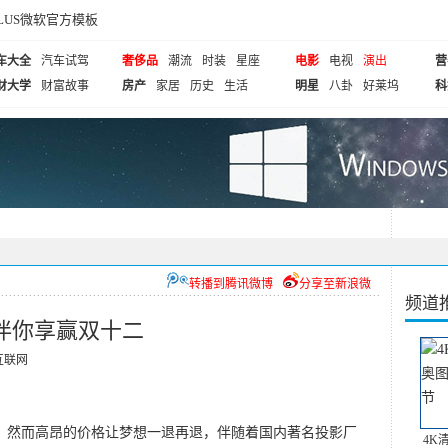
cePLUS微软官方模板
车大全
汽车试驾
奢侈品
潮流
时装
星座
电影
电视
演出
营
财大学
财富故事
房产
家居
历史
生活
明星
八卦
好莱坞
科
转播到腾讯微博
分享至新浪微
频道
码伴你享赢双十二
互联网
然而高昂的价格让梦想一退再退，伴随着国内著名投影厂
4K