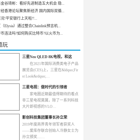
金谷琦彬：看好先进制造五大机会 隐...
经香港论坛聚焦新经济 国内国际双循...
况!平安银行上天啦!!...
Elysia）通过整合Chainlink预言机...
币违法吗?如何购买比特币?以火币为...
酷玩
三星Neo QLED 8K电视，和这
在2021年国际消费类电子产品
展览会(CES)上，三星在&ldquo;Fir
st Look&rdquo;…
三星电视：做时代的引领者
家电圈近期最值得期待的看点
非三星电视莫属，除了一系列科技
大片即视感的VLO…
影创科技集团董事长孙立荣
2019年度商界青年领军者获奖人
——爱库存联合创始人冷静女士为
孙立颁奖....…