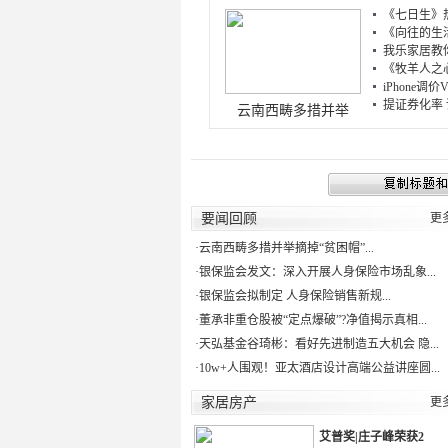
《七日生》热
《向往的生活
我乐家居教你
《牧羊人之心
iPhone调
提证券化率 
云南西畴多措并举
要闻回顾
更
·
云南西畴多措并举摘掉“贫困帽”...
·
银保监会发文：深入开展人身保险市场乱象...
·
银保监会拟制定 人身保险销售新规...
·
董承非重仓股被“定点爆破”?净值揭示真相...
·
天弘基金谷琦彬：看好先进制造五大机会 隐...
·
10w+人围观！亚太酒店设计高端公益讲座圆...
家居房产
更
艾普奖|庄子峰荣获2