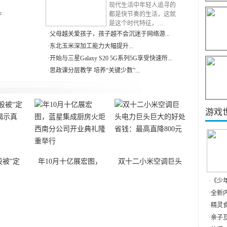
RN
现代生活中年轻人追寻的
种
都是快节奏的生活，这就
是这个时代特征，…
·
父母越关爱孩子，孩子越不会沉迷于网络游...
·
东北玉米深加工能力大幅提升...
·
开始与三星Galaxy S20 5G系列5G享受快速所...
·
思政课分层教学 培养“关键少数”...
游戏
被“定
年10月十亿展宏图，
双十二小米空调巨头
·
《少
·
全新内
·
精灵食
·
亲子互