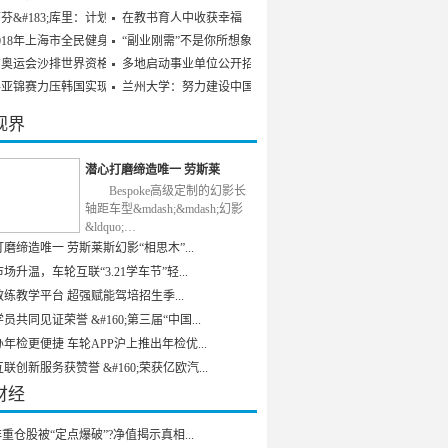
芬&#183;库里：计划参
在教书育人中收获幸福
018年上海市全民健身发
“副业刚需”不是你所想象
京奥运会沙排世界资格赛
多地启动事业单位公开招聘
乒亚锦赛力压韩国实现男
兰州大学：努力建设中国特
视界
潜心打磨缔造唯一 劳斯莱
Bespoke高级定制的幻影长
轴距车型&mdash;&mdash;幻影
&ldquo;…
磨缔造唯一 劳斯莱斯幻影“相思木”...
场升温，车轮互联“3.21学车节”轻...
练教学平台 超强赋能驾培招生季...
员共同见证荣誉 &#160;第三届“中国...
年检更便捷 车轮APP沪上推出年检优...
联创新服务获赞誉 &#160;荣获亿欧汽...
财经
重仓股被“定点爆破”?净值揭示真相...