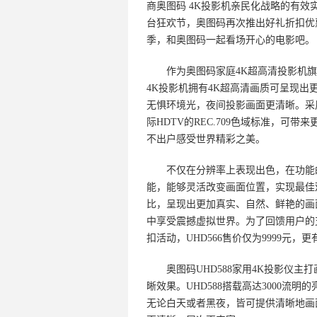
商奥图码 4K投影机亲民化战略的有效
台狂欢节，奥图码再次推出好礼折扣优
季，和奥图码一起看场开心的电影吧。
作为奥图码家庭4K超高清投影机旗舰产
4K投影机拥有4K超高清画质可呈现出更
无惧环境光，夜间投影画面更清晰。采用
际HDTV的REC.709色域标准，可
不出户感受世界精彩之美。
不仅在分辨率上表现出色，在功能的丰富
能，能够灵活改变画面位置，实现最佳
比，呈现出更加真实、自然、鲜艳的画面。Bl
中享受震撼虚拟世界。为了回馈用户的
扣活动，UHD566售价仅为9999元
奥图码UHD588家用4K投影仪主打
晰效果。UHD588搭载高达3000流明
无论白天或者黑夜，皆可提供清晰地画