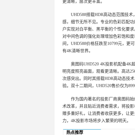
更清晰，层次更丰富。
UHD588搭载HDR高动态范围技
感，细节无所不见。专业的色彩匹配功能
户实现对白平衡、黑平衡的个性化要求。Br
对中间色调的强化处理增加色彩饱和度
间，UHD588价格狂跌至10799元
有4K清晰世界。
奥图码UHD520 4K投影机配备4K超
明亮度照亮画面，观看更清晰。高达25
次感突出。同时其搭载HDR高动态技术、阶
验。双十二期间，UHD520售价仅为8
作为国内著名的投影厂商奥图码始终坚
术改革，并且贴近消费者需求，将投影
赠多重好礼，让消费者收获更多，让更
力，4K投影市场将步入繁荣的明天。
热点推荐