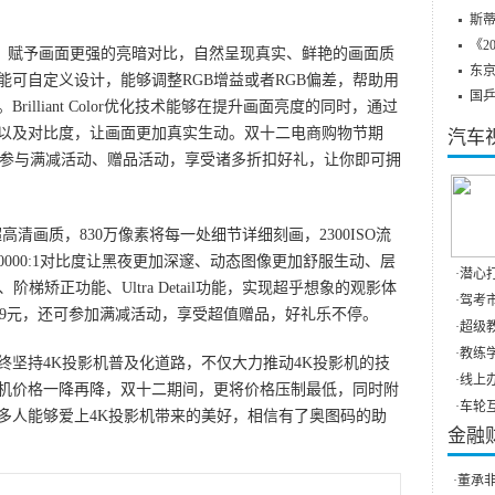
斯蒂
《2
术，赋予画面更强的亮暗对比，自然呈现真实、鲜艳的画面质
东
可自定义设计，能够调整RGB增益或者RGB偏差，帮助用
国
illiant Color优化技术能够在提升画面亮度的同时，通过
以及对比度，让画面更加真实生动。双十二电商购物节期
汽车
，更可参与满减活动、赠品活动，享受诸多折扣好礼，让你即可拥
高清画质，830万像素将每一处细节详细刻画，2300ISO流
0000:1对比度让黑夜更加深邃、动态图像更加舒服生动、层
·
潜心打
梯矫正功能、Ultra Detail功能，实现超乎想象的观影体
·
驾考市
999元，还可参加满减活动，享受超值赠品，好礼乐不停。
·
超级教
·
教练学
持4K投影机普及化道路，不仅大力推动4K投影机的技
·
线上办
机价格一降再降，双十二期间，更将价格压制最低，同时附
·
车轮互
多人能够爱上4K投影机带来的美好，相信有了奥图码的助
金融
·
董承非