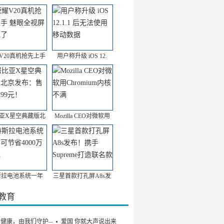
V20真机抢先上手
用户称升级 iOS 12.
亚X星空典藏版北
Mozilla CEO对微软用
斯拉电池系统一年
三星首款打孔屏A8s发
/教育
的健康，由我们守护——
爱国 你就大声说出来