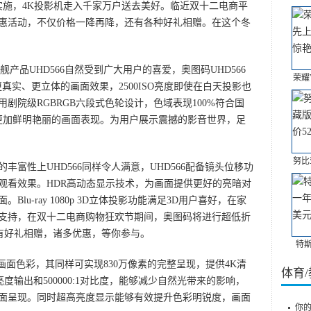
实施，4K投影机走入千家万户送去美好。临近双十二电商平
惠活动，不仅价格一降再降，还有各种好礼相赠。在这个冬
品UHD566自然受到广大用户的喜爱，奥图码UHD566
荣耀
真实、更立体的画面效果，2500ISO亮度即使在白天投影也
剧院级RGBRGB六段式色轮设计，色域表现100%符合国
带来更加鲜明艳丽的画面表现。为用户展示震撼的影音世界，足
努比
性上UHD566同样令人满意，UHD566配备镜头位移功
观看效果。HDR高动态显示技术，为画面提供更好的亮暗对
u-ray 1080p 3D立体投影功能满足3D用户喜好，在家
支持，在双十二电商购物狂欢节期间，奥图码将进行超低折
，更有好礼相赠，诸多优惠，等你参与。
特
画面色彩，其同样可实现830万像素的完整呈现，提供4K清
体育
的亮度输出和500000:1对比度，能够减少自然光带来的影响，
面呈现。同时超高亮度显示能够有效提升色彩明锐度，画面
你