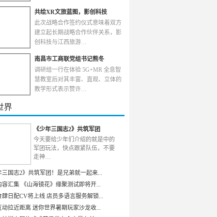
共绘XR文旅蓝图，影创科技
此次战略合作签约仪式意味着双方
建立起长期战略合作伙伴关系，影
创科技与江西旅游…
南昌市工商联党组书记熊冬
调研组一行在体验 5G+MR 全息智
慧教室后对其丰富、直观、立体的
教学形式表示赞许…
世界
《少年三国志2》共筑军团
今天要给少年们介绍的就是中的
军团玩法，快点跟紧队伍，不要
走神…
年三国志2》共筑军团！是兄弟就一起来...
容汇集 《山海镜花》缘聚测试即将开...
肆日配CV将上线 店员多语言服务解锁...
动拉近距离 迷你世界暑期玩家沙龙收...