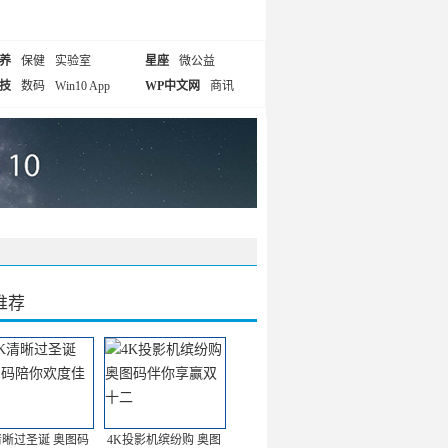
养
保健
实验室
星座
微公益
技
数码
Win10 App
WP中文网
商讯
推荐
清晰过圣诞 奥图码
4K投影机缤纷购 奥图