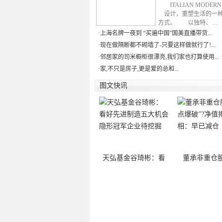
ITALIAN MODE
设计，重塑生活的一
方式。 以独特、…
·
上海名牌一夜到 “买遍中国”国美直播带货...
·
现在做隔断都不砌墙了-只要这样做就行了!...
·
邻居家的司米橱柜很漂亮,我们家也打算使用...
·
家,不只是房子,更是爱的总和...
图文快讯
天弘基金谷琦彬：看
董承非重仓股