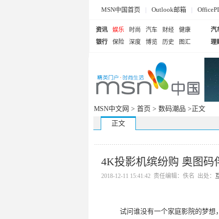
MSN中国首页
|
Outlook邮箱
|
Offi
资讯
娱乐
时尚
汽车
财经
健康
汽
银行
保险
深度
博览
历史
图汇
理
MSN中文网 >
首页
>
数码潮品
>正文
正文
4K投影机缤纷购 奥图
2018-12-11 15:41:42 责任编辑：佚名 出处：
试问谁没有一个家庭影院的梦想，