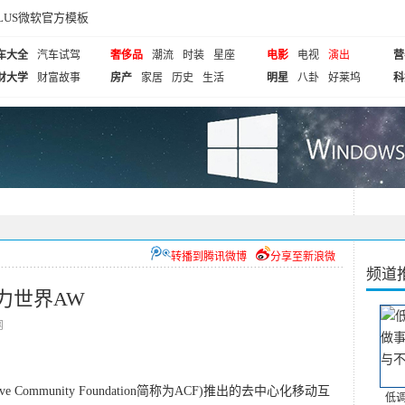
cePLUS微软官方模板
车大全
汽车试驾
奢侈品
潮流
时装
星座
电影
电视
演出
营
财大学
财富故事
房产
家居
历史
生活
明星
八卦
好莱坞
科
转播到腾讯微博
分享至新浪微
频道
力世界AW
网
Community Foundation简称为ACF)推出的去中心化移动互
低