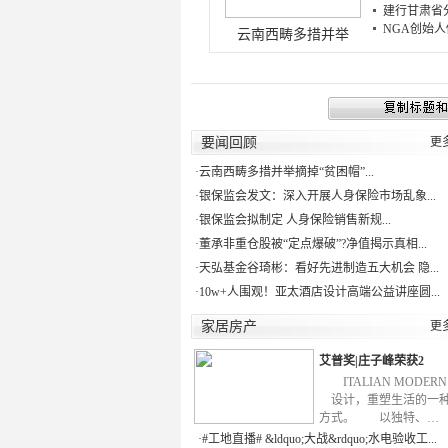
建行甘肃省分
NGA创始人
云南西畴多措并举
要闻回顾
更
·
云南西畴多措并举摘掉“贫困帽”...
·
银保监会发文：深入开展人身保险市场乱象...
·
银保监会拟制定 人身保险销售新规...
·
董承非重仓股被“定点爆破”?净值揭示真相...
·
天弘基金谷琦彬：看好先进制造五大机会 隐...
·
10w+人围观！亚太酒店设计高端公益讲座圆...
家居房产
更
艾普奖|庄子峰荣获2
ITALIAN MODE
设计，重塑生活的一
方式。 以独特、…
·
#工地直播# &ldquo;大战&rdquo;水电验收工...