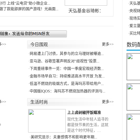
行 上线“云电贷”助小微企业...
·
天弘基
做了款能舔屏的国产游戏！光画面...
天弘基金谷琦彬：
·
央视财
·
现场实
·
爱立厦（
·
买比特
数码
多>>
今日围观
更多>>
·
网易遭上门讨债，其参与的立马理财被曝逾...
·
亚马逊、谷歌签署声明反对“歧视性”投票...
·
下周重磅事件一览：中国一季度宏观经济数...
·
金融市场早自习：持续推进高水平开放 为发...
·
低温不燃烧的吸烟方式，是海玛苏带给用户...
·
中国版IQOS：海玛苏不燃烧加热器的评测与...
多>>
生活时尚
更多>>
上上卤剁椒拌饭瞄准
RN
现代生活中年轻人追寻的
种
都是快节奏的生活，这就
是这个时代特征，…
·
美研究显示：夫妻感情不和影响更年期...