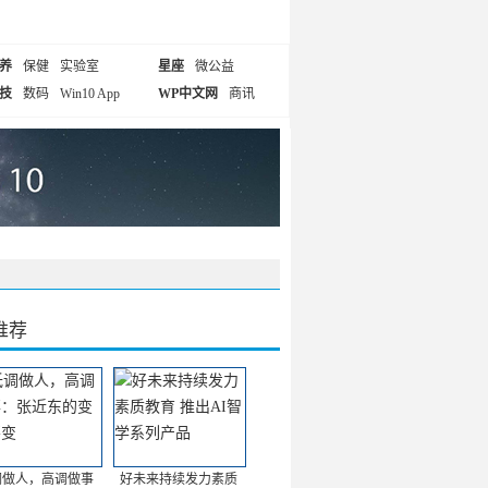
养
保健
实验室
星座
微公益
技
数码
Win10 App
WP中文网
商讯
推荐
调做人，高调做事
好未来持续发力素质