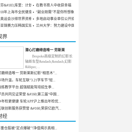
芬&#183;库里：计划参
在教书育人中收获幸福
018年上海市全民健身发
“副业刚需”不是你所想象
京奥运会沙排世界资格赛
多地启动事业单位公开招聘
乒亚锦赛力压韩国实现男
兰州大学：努力建设中国特
视界
潜心打磨缔造唯一 劳斯莱
Bespoke高级定制的幻影长
轴距车型&mdash;&mdash;幻影
&ldquo;…
磨缔造唯一 劳斯莱斯幻影“相思木”...
场升温，车轮互联“3.21学车节”轻...
练教学平台 超强赋能驾培招生季...
员共同见证荣誉 &#160;第三届“中国...
年检更便捷 车轮APP沪上推出年检优...
联创新服务获赞誉 &#160;荣获亿欧汽...
财经
重仓股被“定点爆破”?净值揭示真相...