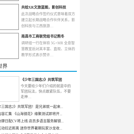
共绘XR文旅蓝图，影创科技
此次战略合作签约仪式意味着双方
建立起长期战略合作伙伴关系，影
创科技与江西旅游…
南昌市工商联党组书记熊冬
调研组一行在体验 5G+MR 全息智
慧教室后对其丰富、直观、立体的
教学形式表示赞许…
世界
《少年三国志2》共筑军团
今天要给少年们介绍的就是中的
军团玩法，快点跟紧队伍，不要
走神…
年三国志2》共筑军团！是兄弟就一起来...
容汇集 《山海镜花》缘聚测试即将开...
肆日配CV将上线 店员多语言服务解锁...
动拉近距离 迷你世界暑期玩家沙龙收...