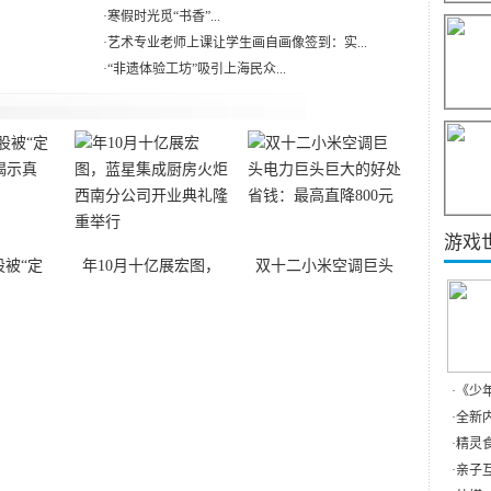
·
寒假时光觅“书香”...
·
艺术专业老师上课让学生画自画像签到：实...
·
“非遗体验工坊”吸引上海民众...
游戏
被“定
年10月十亿展宏图，
双十二小米空调巨头
·
《少
·
全新内
·
精灵食
·
亲子互