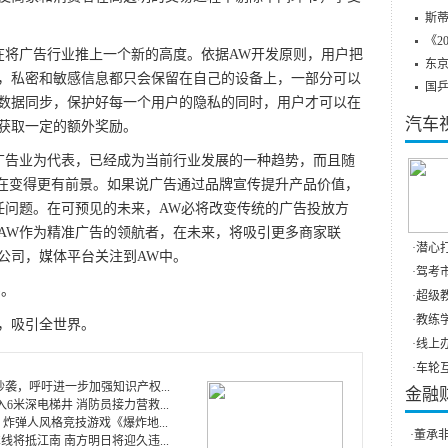
斯蒂
。
《2
将广告行业推上一个新的高度。依据AW开发原则，用户把
东
，私密和敏感信息都只会保留在自己的设备上，一部分可以
国
数据同步，保护好每一个用户的隐私的同时，用户才可以在
汽车
获取一定的额外奖励。
广告业为代表，已经成为当前行业发展的一种趋势，而且随
正在变得更有前景。如果说广告通过品牌宣传提升产品价值，
任问题。在可预见的未来，AW必将改变传统的广告投放方
AW作为精准广告的领航者，在未来，将吸引更多商家联
·
潜心打
公司，媒体平台关注到AW中。
·
驾考市
)。
·
超级教
·
教练学
，吸引全世界。
·
线上办
·
车轮互
重抄袭，呼吁进一步加强知识产权...
金融
6米深电梯井 消防员接力营救...
加一 炸弹人风格竞技游戏《爆炸地...
·
董承非
线将抵江南 南方明日将迎久违...