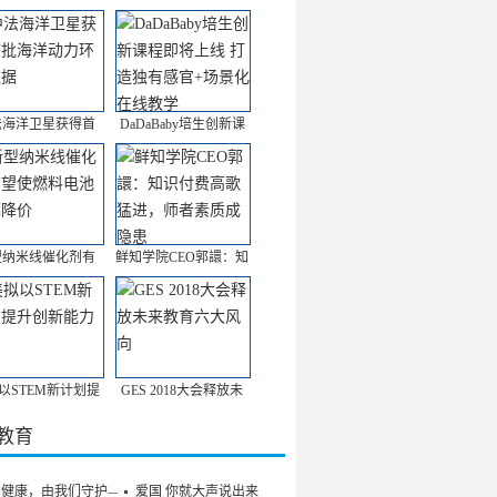
法海洋卫星获得首
DaDaBaby培生创新课
型纳米线催化剂有
鲜知学院CEO郭譞：知
以STEM新计划提
GES 2018大会释放未
/教育
的健康，由我们守护——
爱国 你就大声说出来