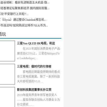
金谷琦彬：看好先进制造五大机会 隐...
经香港论坛聚焦新经济 国内国际双循...
况!平安银行上天啦!!...
Elysia）通过整合Chainlink预言机...
币违法吗?如何购买比特币?以火币为...
酷玩
三星Neo QLED 8K电视，和这
在2021年国际消费类电子产品
展览会(CES)上，三星在&ldquo;Fir
st Look&rdquo;…
三星电视：做时代的引领者
家电圈近期最值得期待的看点
非三星电视莫属，除了一系列科技
大片即视感的VLO…
影创科技集团董事长孙立荣
2019年度商界青年领军者获奖人
——爱库存联合创始人冷静女士为
孙立颁奖....…