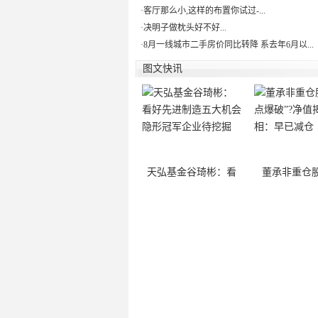
·
客厅那么小,这样的布置你试过-...
·
决明子做枕头好不好...
·
8月一线城市二手房价同比转降 系去年6月以...
图文快讯
天弘基金谷琦彬：看
董承非重仓股