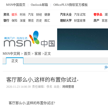
MSN中国首页
|
Outlook邮箱
|
OfficePLUS微软官方模板
资讯
娱乐
时尚
汽车
财经
健康
汽车大全
汽车试驾
奢侈品
潮
银行
保险
深度
博览
历史
图汇
理财大学
财富故事
房产
家居
MSN中文网 >
首页
>
家居
>正文
正文
客厅那么小,这样的布置你试过-
2020-11-23 14:00:39 责任编辑：佚名 出处：
网络整理
客厅那么小,这样的布置你试过?