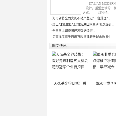
ITALIAN MODE
设计，重塑生活的一
方式。 以独特、…
·
海南省将全面实施不动产登记“一窗受理”...
·
瑞士ATELIER ALINEA进口家具,新概念设计...
·
全国国土调查将严惩数据造假...
·
贝壳找房携手百度百科共建开放城市数据生...
图文快讯
天弘基金谷琦彬：看
董承非重仓股