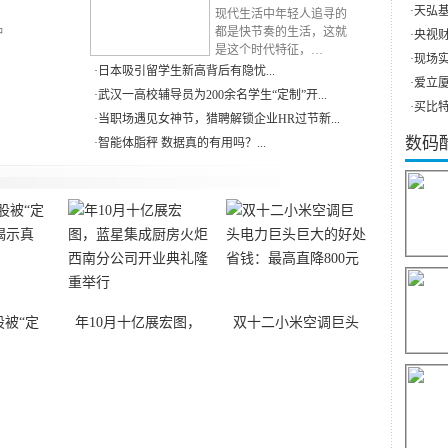
·
天弘基
RN
现代生活中年轻人追寻的
种
都是快节奏的生活，这就
·
央视财
是这个时代特征，…
·
现场实
·
日本吸引留学生新高背后有隐忧...
·
爱立厦（
·
武汉一高校辅导员为200余名学生“定制”开...
·
买比特
·
当职场遇见女神节，猎聘解锁企业HR过节新...
数码
·
智能体脂秤 数据真的有用吗？...
被“定
年10月十亿展宏图，
双十二小米空调巨头