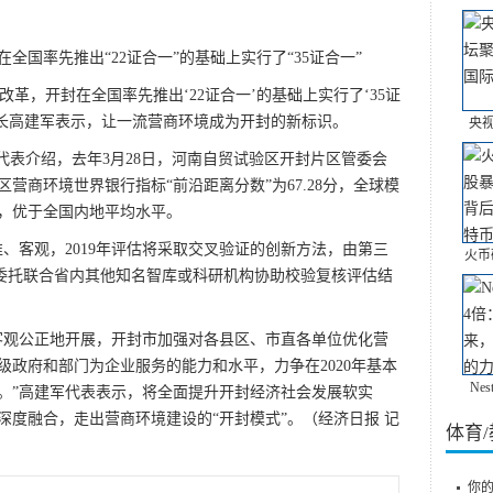
率先推出“22证合一”的基础上实行了“35证合一”
革，开封在全国率先推出‘22证合一’的基础上实行了‘35证
市长高建军表示，让一流营商环境成为开封的新标识。
央
表介绍，去年3月28日，河南自贸试验区开封片区管委会
营商环境世界银行指标“前沿距离分数”为67.28分，全球模
平，优于全国内地平均水平。
客观，2019年评估将采取交叉验证的创新方法，由第三
火币
)委托联合省内其他知名智库或科研机构协助校验复核评估结
观公正地开展，开封市加强对各县区、市直各单位优化营
政府和部门为企业服务的能力和水平，力争在2020年基本
Ne
。”高建军代表表示，将全面提升开封经济社会发展软实
深度融合，走出营商环境建设的“开封模式”。（经济日报 记
体育
你