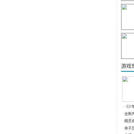
游戏
·
《少
·
全新内
·
精灵食
·
亲子互