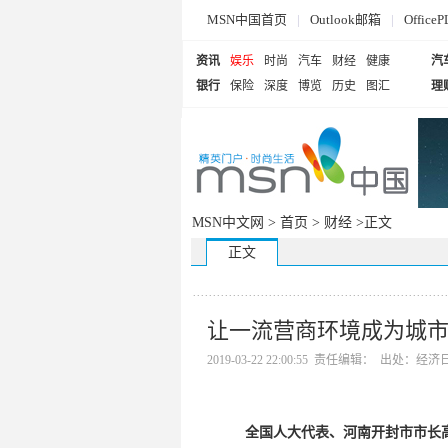
MSN中国首页
|
Outlook邮箱
|
Offi
资讯
娱乐
时尚
汽车
财经
健康
汽
银行
保险
深度
博览
历史
图汇
理
MSN中文网 >
首页
>
财经
>正文
正文
让一流营商环境成为城
2019-03-22 22:00:55 责任编辑： 出处：
全国人大代表、河南开封市市长