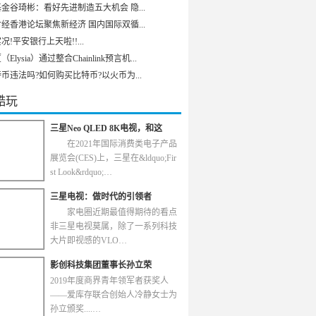
金谷琦彬：看好先进制造五大机会 隐...
经香港论坛聚焦新经济 国内国际双循...
况!平安银行上天啦!!...
Elysia）通过整合Chainlink预言机...
币违法吗?如何购买比特币?以火币为...
酷玩
三星Neo QLED 8K电视，和这
在2021年国际消费类电子产品
展览会(CES)上，三星在&ldquo;Fir
st Look&rdquo;…
三星电视：做时代的引领者
家电圈近期最值得期待的看点
非三星电视莫属，除了一系列科技
大片即视感的VLO…
影创科技集团董事长孙立荣
2019年度商界青年领军者获奖人
——爱库存联合创始人冷静女士为
孙立颁奖....…