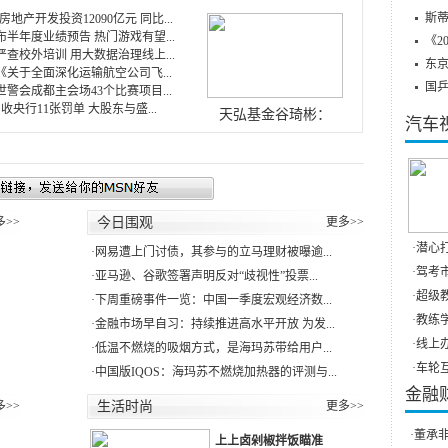
斯蒂
房地产开发投资12090亿元 同比...
半年度业绩预告 热门游戏有望...
《2
查校外培训 用大数据治理线上...
东
关于全面深化运输航空公司飞...
国
警会成都主会场43个比赛项目...
收央行11张罚单 大股东与盛...
天弘基金谷琦彬：
汽车
多>>
今日围观
更多>>
·
潜心打
·
网易遭上门讨债，其参与的立马理财被曝逾...
·
驾考市
·
亚马逊、谷歌签署声明反对“歧视性”投票...
·
超级教
·
下周重磅事件一览：中国一季度宏观经济数...
·
教练学
·
金融市场早自习：持续推进高水平开放 为发...
·
线上办
·
低温不燃烧的吸烟方式，是海玛苏带给用户...
·
车轮互
·
中国版IQOS：海玛苏不燃烧加热器的评测与...
金融
多>>
生活时尚
更多>>
·
董承非
上上卤剁椒拌饭瞄准