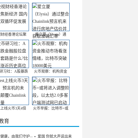
视财经香港论坛聚
爱立厦（Elysia）通
研习社：A股暴跌
火币观察：机构资金
st上线火币3天4倍
火币早报：比特币=或
/教育
的健康，由我们守护——
爱国 你就大声说出来