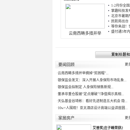
1-2月份全国
掌趣科技发布
北京市暑期严
民航局出台《
等你来战！世
盛付通5年内
云南西畴多措并举
要闻回顾
更
·
云南西畴多措并举摘掉“贫困帽”...
·
银保监会发文：深入开展人身保险市场乱象...
·
银保监会拟制定 人身保险销售新规...
·
董承非重仓股被“定点爆破”?净值揭示真相...
·
天弘基金谷琦彬：看好先进制造五大机会 隐...
·
10w+人围观！亚太酒店设计高端公益讲座圆...
家居房产
更
艾普奖|庄子峰荣获2