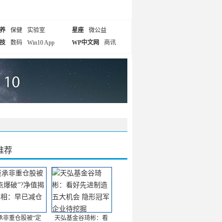
养
保健
实验室
星座
微公益
技
数码
Win10 App
WP中文网
商讯
推荐
承非重仓股被“定
天弘基金谷琦彬：看