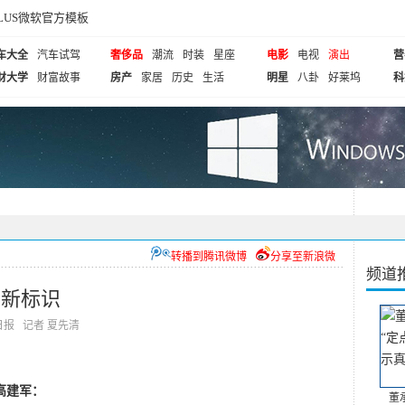
cePLUS微软官方模板
车大全
汽车试驾
奢侈品
潮流
时装
星座
电影
电视
演出
营
财大学
财富故事
房产
家居
历史
生活
明星
八卦
好莱坞
科
转播到腾讯微博
分享至新浪微
频道
市新标识
经济日报 记者 夏先清
高建军：
董