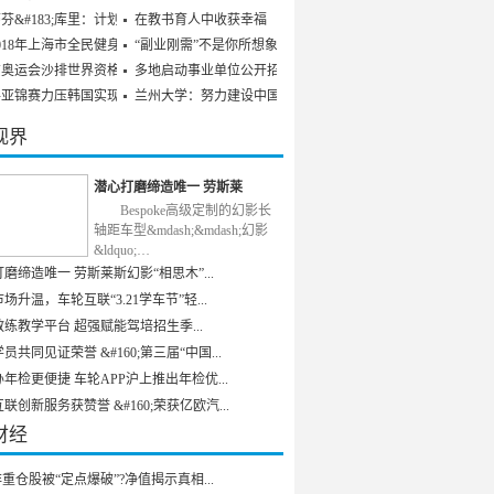
芬&#183;库里：计划参
在教书育人中收获幸福
018年上海市全民健身发
“副业刚需”不是你所想象
京奥运会沙排世界资格赛
多地启动事业单位公开招聘
乒亚锦赛力压韩国实现男
兰州大学：努力建设中国特
视界
潜心打磨缔造唯一 劳斯莱
Bespoke高级定制的幻影长
轴距车型&mdash;&mdash;幻影
&ldquo;…
磨缔造唯一 劳斯莱斯幻影“相思木”...
场升温，车轮互联“3.21学车节”轻...
练教学平台 超强赋能驾培招生季...
员共同见证荣誉 &#160;第三届“中国...
年检更便捷 车轮APP沪上推出年检优...
联创新服务获赞誉 &#160;荣获亿欧汽...
财经
重仓股被“定点爆破”?净值揭示真相...