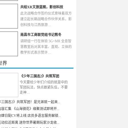
共绘XR文旅蓝图，影创科技
此次战略合作签约仪式意味着双方
建立起长期战略合作伙伴关系，影
创科技与江西旅游…
南昌市工商联党组书记熊冬
调研组一行在体验 5G+MR 全息智
慧教室后对其丰富、直观、立体的
教学形式表示赞许…
世界
《少年三国志2》共筑军团
今天要给少年们介绍的就是中的
军团玩法，快点跟紧队伍，不要
走神…
年三国志2》共筑军团！是兄弟就一起来...
容汇集 《山海镜花》缘聚测试即将开...
肆日配CV将上线 店员多语言服务解锁...
动拉近距离 迷你世界暑期玩家沙龙收...