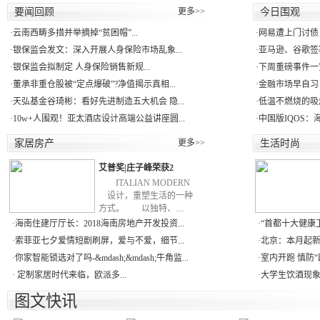
要闻回顾
更多>>
今日围观
·
云南西畴多措并举摘掉“贫困帽”...
·
网易遭上门讨债
·
银保监会发文：深入开展人身保险市场乱象...
·
亚马逊、谷歌签署
·
银保监会拟制定 人身保险销售新规...
·
下周重磅事件一
·
董承非重仓股被“定点爆破”?净值揭示真相...
·
金融市场早自习：
·
天弘基金谷琦彬：看好先进制造五大机会 隐...
·
低温不燃烧的吸
·
10w+人围观！亚太酒店设计高端公益讲座圆...
·
中国版IQOS：
家居房产
更多>>
生活时尚
艾普奖|庄子峰荣获2
ITALIAN MODERN
设计，重塑生活的一种
方式。 以独特、…
·
海南住建厅厅长：2018海南房地产开发投资...
·
“首都十大健康卫
·
索菲亚七夕爱情短剧刷屏，爱与不爱，细节...
·
北京：本月起新
·
你家智能锁选对了吗-&mdash;&mdash;牛角监...
·
室内开跑 慎防“跑
·
定制家居时代来临，欧派多...
·
大学生饮酒现象
图文快讯