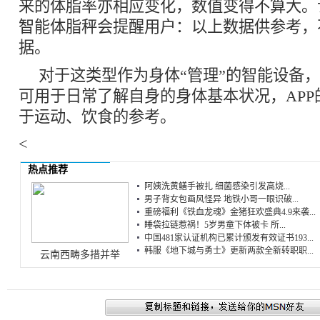
来的体脂率亦相应变化，数值变得不算大。
智能体脂秤会提醒用户：以上数据供参考，
据。
对于这类型作为身体“管理”的智能设备
可用于日常了解自身的身体基本状况，APP
于运动、饮食的参考。
<
热点推荐
阿姨洗黄鳝手被扎 细菌感染引发高烧...
男子背女包画风怪异 地铁小哥一眼识破...
重磅福利《铁血龙魂》金猪狂欢盛典4.9来袭...
睡袋拉链惹祸！5岁男童下体被卡 所...
中国481家认证机构已累计颁发有效证书193...
韩服《地下城与勇士》更新两款全新转职职...
云南西畴多措并举