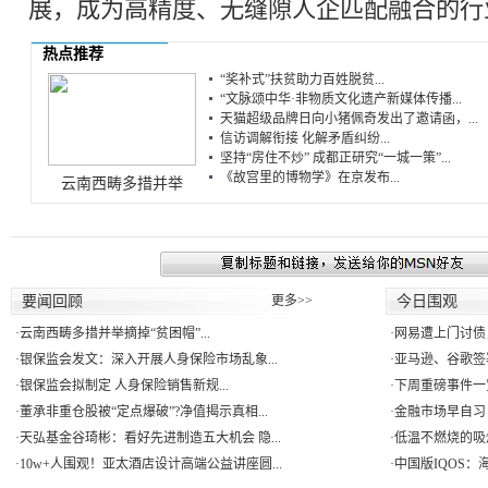
展，成为高精度、无缝隙人企匹配融合的行
热点推荐
“奖补式”扶贫助力百姓脱贫...
“文脉颂中华·非物质文化遗产新媒体传播...
天猫超级品牌日向小猪佩奇发出了邀请函，...
信访调解衔接 化解矛盾纠纷...
坚持“房住不炒” 成都正研究“一城一策”...
《故宫里的博物学》在京发布...
云南西畴多措并举
要闻回顾
更多>>
今日围观
·
云南西畴多措并举摘掉“贫困帽”...
·
网易遭上门讨债
·
银保监会发文：深入开展人身保险市场乱象...
·
亚马逊、谷歌签署
·
银保监会拟制定 人身保险销售新规...
·
下周重磅事件一
·
董承非重仓股被“定点爆破”?净值揭示真相...
·
金融市场早自习：
·
天弘基金谷琦彬：看好先进制造五大机会 隐...
·
低温不燃烧的吸
·
10w+人围观！亚太酒店设计高端公益讲座圆...
·
中国版IQOS：