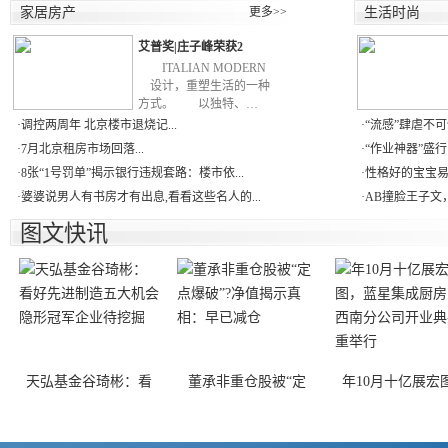
家居房产
更多>>
生活时尚
艾普奖|庄子峰荣获2
ITALIAN MODERN
设计，重塑生活的一种
方式。 以独特、…
·
调控两周年 北京楼市退烧记...
·
“流感”肆虐不可
·
7月北京租房市场回落...
·
“作业神器”盛行
·
8张“1号罚单”揭示银行违规套路：楼市依...
·
性格好的宝宝易成
·
婆婆说男人有书房才有出息,看看这些名人的...
·
AB撞脸王子文
图文快讯
天弘基金谷琦彬：看
董承非重仓股被“定
年10月十亿展宏