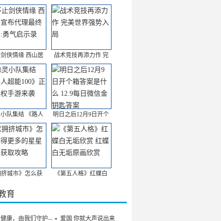
剑侠情缘 西山居
战术竞技再添力作 完
小队集结 《路人
明日之后12月9日开个
拥挤城市》怎么获
《第五人格》红蝶白
/教育
的健康，由我们守护——
爱国 你就大声说出来