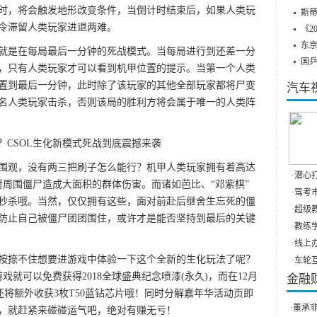
时，将会触发地形改变条件，当倒计时结束后，如果人类玩
斯蒂
令滞留人类玩家进退两难。
《2
东
就是在每局最后一分钟的死战模式。当每局进行到还差一分
国
，只有人类玩家才可以看到机甲位置的提示。当第一个人类
置到最后一分钟，此时除了该玩家的其他全部玩家都将尸变
汽车
名人类玩家击杀，否则该局的胜利方将会属于唯一的人类阵
围观，没有两三把刷子怎么能行？机甲人类玩家拥有着高达
·
潜心打
以对周围僵尸造成大面积的群体伤害。而诸如芭比、“邓紫棋”
·
驾考市
秒杀哦。当然，仅仅拥有这些，面对前赴后继舍生忘死的僵
·
超级教
防止自己被僵尸团团围住，或许才是能否坚持到最后的关键
·
教练学
·
线上办
按捺不住想要进游戏中体验一下这个全新的生化玩法了呢？
·
车轮互
戏就可以免费获得2018全球盛典纪念喷漆(永久)，而在12月
金融
0分钟，还将额外收获3枚T50蓝钻芯片哦！同时分解嘉年华活动页即
·
董承非
，就赶紧来碰碰运气吧，绝对有赚无亏！