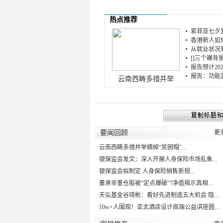
热点推荐
索菲亚七夕爱
香港新人如何
从就业状况看
[]三个襮背景
报告预计20
报告：功能游戏
云南西畴多措并举
要闻回顾
更
·
云南西畴多措并举摘掉“贫困帽”...
·
银保监会发文：深入开展人身保险市场乱象...
·
银保监会拟制定 人身保险销售新规...
·
董承非重仓股被“定点爆破”?净值揭示真相...
·
天弘基金谷琦彬：看好先进制造五大机会 隐...
·
10w+人围观！亚太酒店设计高端公益讲座圆...