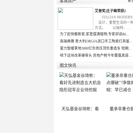
家居房产
更
艾普奖|庄子峰荣获2
ITALIAN MODE
设计，重塑生活的一
方式。 以独特、…
·
为了赶快搬新家,家里摆满植物,专家却说&l...
·
高端典雅 意大利ORGIA进口手工陶瓷灯具鉴...
·
富力暂缓拿地3000亿负债压顶负重造车 短期...
·
啃下这块改革硬骨头 房地产税今年要露真容...
图文快讯
天弘基金谷琦彬：看
董承非重仓股