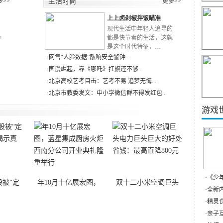
多>>
生活时尚
更多>>
上上卤剁椒拌饭瞄准
RN
现代生活中年轻人追寻的
种
都是快节奏的生活，这就
是这个时代特征，…
·
网售“人脸数据”敲响安全警钟...
·
国漫崛起，靠《哪吒》扛旗还不够...
·
北京高校艺考目击：艺考不易 追梦无悔...
·
北京市教委发文：中小学微信群不得发红包...
游戏
·
《少
被“定
年10月十亿展宏图，
双十二小米空调巨头
·
全新内
·
精灵食
·
亲子互