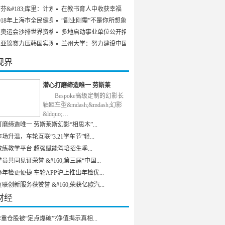
芬&#183;库里：计划参
在教书育人中收获幸福
018年上海市全民健身发
“副业刚需”不是你所想象
京奥运会沙排世界资格赛
多地启动事业单位公开招聘
乒亚锦赛力压韩国实现男
兰州大学：努力建设中国特
视界
潜心打磨缔造唯一 劳斯莱
Bespoke高级定制的幻影长
轴距车型&mdash;&mdash;幻影
&ldquo;…
磨缔造唯一 劳斯莱斯幻影“相思木”...
场升温，车轮互联“3.21学车节”轻...
练教学平台 超强赋能驾培招生季...
员共同见证荣誉 &#160;第三届“中国...
年检更便捷 车轮APP沪上推出年检优...
联创新服务获赞誉 &#160;荣获亿欧汽...
财经
重仓股被“定点爆破”?净值揭示真相...