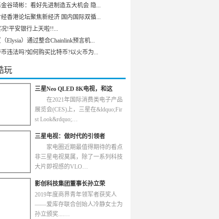
金谷琦彬：看好先进制造五大机会 隐...
经香港论坛聚焦新经济 国内国际双循...
况!平安银行上天啦!!...
Elysia）通过整合Chainlink预言机...
币违法吗?如何购买比特币?以火币为...
酷玩
三星Neo QLED 8K电视，和这
在2021年国际消费类电子产品
展览会(CES)上，三星在&ldquo;Fir
st Look&rdquo;…
三星电视：做时代的引领者
家电圈近期最值得期待的看点
非三星电视莫属，除了一系列科技
大片即视感的VLO…
影创科技集团董事长孙立荣
2019年度商界青年领军者获奖人
——爱库存联合创始人冷静女士为
孙立颁奖....…