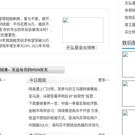
·
天弘基
·
央视财
·
现场实
情短剧刷屏，爱与不爱，细节...
结婚：平均花费36万、婚房不...
·
爱立厦（
 你的专业四年后会被淘汰吗？...
·
买比特
的重要性...
20年我国租赁经济有望突破10万...
数码
年增长率为19% 2023年市场...
天弘基金谷琦彬：
多>>
今日围观
更多>>
·
网易遭上门讨债，其参与的立马理财被曝逾...
·
亚马逊、谷歌签署声明反对“歧视性”投票...
·
下周重磅事件一览：中国一季度宏观经济数...
·
金融市场早自习：持续推进高水平开放 为发...
·
低温不燃烧的吸烟方式，是海玛苏带给用户...
·
中国版IQOS：海玛苏不燃烧加热器的评测与...