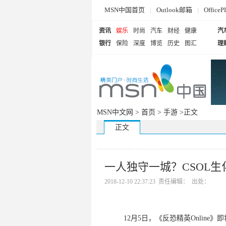
MSN中国首页
|
Outlook邮箱
|
Offi
资讯
娱乐
时尚
汽车
财经
健康
汽
银行
保险
深度
博览
历史
图汇
理
MSN中文网 >
首页
>
手游
>正文
正文
一人独守一城？CSOL
2018-12-10 22:37:23 责任编辑： 出处：
12月5日，《反恐精英Onlin