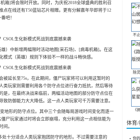
毒机箱]将会限时开放。同时，为庆祝2018全球盛典的胜利召
点在线还有T50蓝钻芯片相赠。更有分解嘉年华即将于12
一番吧！
不止
（英雄）中新增两幅限时活动地图[采石场]、[病毒机箱]。在这
化模式（英雄）规则下体验不一样的战斗畅快感。
除灵
会被延长至75s，在此期间，僵尸玩家将可以利用这暂时的
人类玩家则需要利用各个防守点位进行奋力抵抗，然后等待
的是，在最终决战来临前，两幅活动地图的部分防守点位在
导致防御能力大大降低。这一点人类玩家可千万需要注意。
《
可改变地形的防守点位。其中三个会随每局游戏时间变化而逐一
名僵尸玩家通过时将会立即崩塌，充分利用这一点相信能为
体育
时间。
有多处十分适合人类玩家抱团防守的地形。不过需要注意的
你