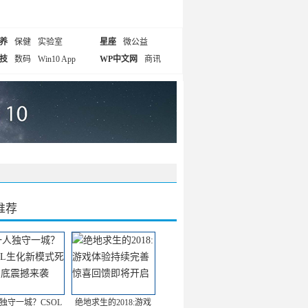
养
保健
实验室
星座
微公益
技
数码
Win10 App
WP中文网
商讯
推荐
独守一城？CSOL
绝地求生的2018:游戏