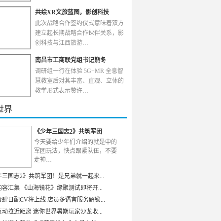
共绘XR文旅蓝图，影创科技
此次战略合作签约仪式意味着双方
建立起长期战略合作伙伴关系，影
创科技与江西旅游…
南昌市工商联党组书记熊冬
调研组一行在体验 5G+MR 全息智
慧教室后对其丰富、直观、立体的
教学形式表示赞许…
世界
《少年三国志2》共筑军团
今天要给少年们介绍的就是中的
军团玩法，快点跟紧队伍，不要
走神…
年三国志2》共筑军团！是兄弟就一起来...
容汇集 《山海镜花》缘聚测试即将开...
肆日配CV将上线 店员多语言服务解锁...
动拉近距离 迷你世界暑期玩家沙龙收...