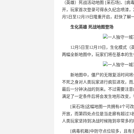
（英雄）死战活动地图 [采石场]、[病
开，玩家首次登录可得永久纪念喷漆，准
月5日至12月19日隆重开启，赶快了解
生化英雄 死战地图登场
12月5日至12月19日，生化模式
两幅全新地图中，玩家们将在基本的生
新地图中，僵尸的无限复活时间将
不死之身对人类玩家进行疯狂进攻，而
最后一分钟决战的到来。不过需要注意
满足了一定条件后将会发生地形改变，
[采石场]这幅地图一共拥有4个
开放，而第四处点位是当走廊有超过3
人类玩家坚持到决战时候拖到非常多的
[病毒机箱]中防守点位较多，且