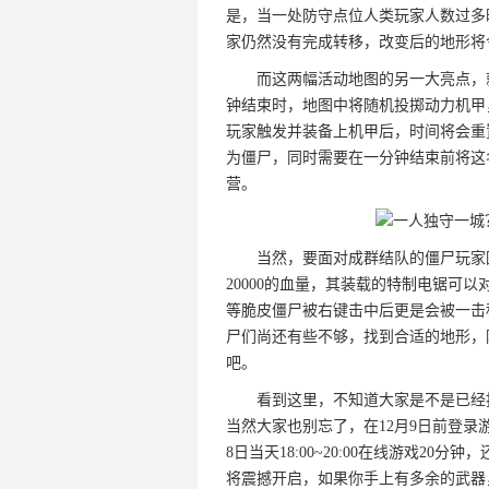
是，当一处防守点位人类玩家人数过多
家仍然没有完成转移，改变后的地形将
而这两幅活动地图的另一大亮点，
钟结束时，地图中将随机投掷动力机甲
玩家触发并装备上机甲后，时间将会重
为僵尸，同时需要在一分钟结束前将这
营。
当然，要面对成群结队的僵尸玩家
20000的血量，其装载的特制电锯可
等脆皮僵尸被右键击中后更是会被一击
尸们尚还有些不够，找到合适的地形，
吧。
看到这里，不知道大家是不是已经
当然大家也别忘了，在12月9日前登录游
8日当天18:00~20:00在线游戏2
将震撼开启，如果你手上有多余的武器