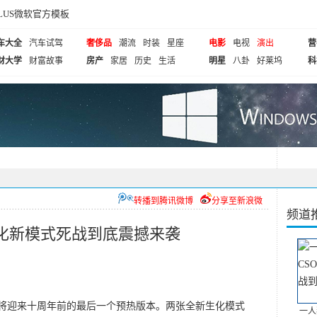
cePLUS微软官方模板
车大全
汽车试驾
奢侈品
潮流
时装
星座
电影
电视
演出
营
财大学
财富故事
房产
家居
历史
生活
明星
八卦
好莱坞
科
转播到腾讯微博
分享至新浪微
频道
生化新模式死战到底震撼来袭
e》即将迎来十周年前的最后一个预热版本。两张全新生化模式
一人