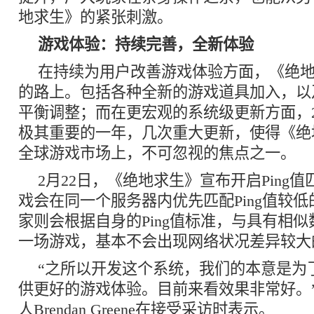
地求生》的紧张刺激。
游戏体验：持续完善，全新体验
在持续为用户改善游戏体验方面，《绝
的路上。包括各种全新的游戏道具加入，以
平衡调整；而在更宏观的系统级更新方面，2
极其重要的一年，几次重大更新，使得《绝
全球游戏市场上，不可忽视的焦点之一。
2月22日，《绝地求生》宣布开启Ping
戏会在同一个服务器内优先匹配Ping值较
家则会根据自身的Ping值标准，与具有相
一场游戏，基本不会出现网络状况差异较大
“之所以开发这个系统，我们的本意是为
供更好的游戏体验。目前来看效果非常好。
人Brendan Greene在接受采访时表示。