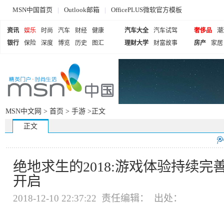
MSN中国首页
|
Outlook邮箱
|
OfficePLUS微软官方模板
资讯
娱乐
时尚
汽车
财经
健康
汽车大全
汽车试驾
奢侈品
潮
银行
保险
深度
博览
历史
图汇
理财大学
财富故事
房产
家居
MSN中文网 >
首页
>
手游
>正文
正文
绝地求生的2018:游戏体验持续完
开启
2018-12-10 22:37:22 责任编辑： 出处：