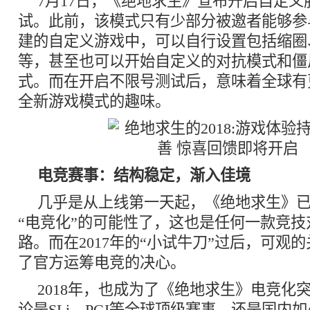
7月17日，《绝地求生》宣布开启自定
试。此前，该模式只有少部分被邀者能够参
建的自定义游戏中，可以自行设置包括缩圈
等，甚至也可以开始自定义的对抗模式和僵
式。而在开启不限号测试后，意味着全球有
全新游戏模式的趣味。
电竞赛事：结构稳定，渐入佳境
几乎是从上线第一天起，《绝地求生》
“电竞化”的可能性了，这也是任何一款竞
路。而在2017年的“小试牛刀”过后，可观
了官方运筹电竞的决心。
2018年，也成为了《绝地求生》电竞化
论是SLi、PGI等全球顶级赛事，还是国内如