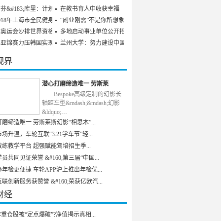
芬&#183;库里：计划参
在教书育人中收获幸福
018年上海市全民健身发
“副业刚需”不是你所想象
京奥运会沙排世界资格赛
多地启动事业单位公开招聘
乒亚锦赛力压韩国实现男
兰州大学：努力建设中国特
视界
潜心打磨缔造唯一 劳斯莱
Bespoke高级定制的幻影长
轴距车型&mdash;&mdash;幻影
&ldquo;…
磨缔造唯一 劳斯莱斯幻影“相思木”...
场升温，车轮互联“3.21学车节”轻...
练教学平台 超强赋能驾培招生季...
员共同见证荣誉 &#160;第三届“中国...
年检更便捷 车轮APP沪上推出年检优...
联创新服务获赞誉 &#160;荣获亿欧汽...
财经
重仓股被“定点爆破”?净值揭示真相...