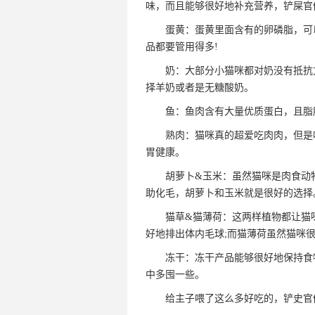
味，而且能够很好地补充营养，铲屎官
蛋黄：蛋黄里面含有的卵磷脂，可以
品都要管用得多!
奶：大部分小猫咪都对奶没有抵抗力
择羊奶或者是无糖酸奶。
鱼：鱼肉含有大量优质蛋白，且脂肪
熟肉：猫咪真的超爱吃肉肉，但是喂
胃健康。
胡萝卜&玉米：虽然猫咪是肉食动物
助化毛，胡萝卜和玉米就是很好的选择
猫草&猫薄荷：这两样植物都让猫咪
好地排出体内毛球;而猫薄荷虽然猫咪
冻干：冻干产品能够很好地保持食物
中多囤一些。
给主子喂了这么多好吃的，铲史官们