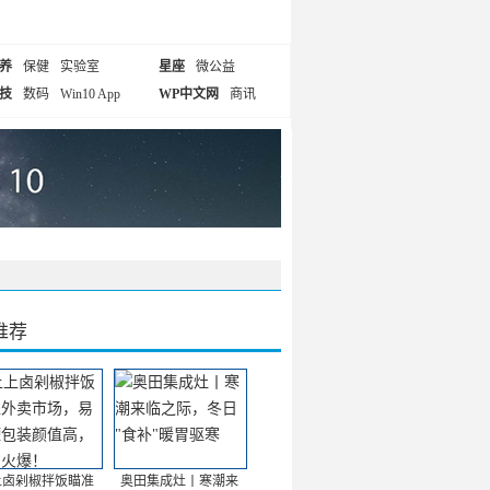
养
保健
实验室
星座
微公益
技
数码
Win10 App
WP中文网
商讯
推荐
上卤剁椒拌饭瞄准
奥田集成灶丨寒潮来