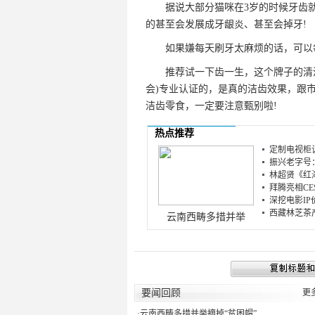
据说大部分猫咪在3岁的时候牙齿就
的甚至会发展成牙龈炎、甚至会掉牙!
如果嫌每天刷牙太麻烦的话，可以每
推荐试一下齿一生，这个牌子的清洁效
会)专业认证的，是真的洁齿效果，跟
洁齿零食，一定要注意甄别啦!
热点推荐
定制电视柜让
振兴老字号：
林超贤《红海
拜腾亮相CES
深挖电影IP
西藏林芝茶产
云南西畴多措并举
要闻回顾
更
·
云南西畴多措并举摘掉“贫困帽”...