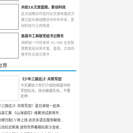
共绘XR文旅蓝图，影创科技
此次战略合作签约仪式意味着双方
建立起长期战略合作伙伴关系，影
创科技与江西旅游…
南昌市工商联党组书记熊冬
调研组一行在体验 5G+MR 全息智
慧教室后对其丰富、直观、立体的
教学形式表示赞许…
世界
《少年三国志2》共筑军团
今天要给少年们介绍的就是中的
军团玩法，快点跟紧队伍，不要
走神…
年三国志2》共筑军团！是兄弟就一起来...
容汇集 《山海镜花》缘聚测试即将开...
肆日配CV将上线 店员多语言服务解锁...
动拉近距离 迷你世界暑期玩家沙龙收...