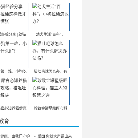
经验分享 | 幼猫
幼犬生活“百科”，
狗第一难，小狗吃
猫吐毛球怎么办，有
屎官必知养猫健康
珍致金罐星级匠心料
/教育
的健康，由我们守护——
爱国 你就大声说出来