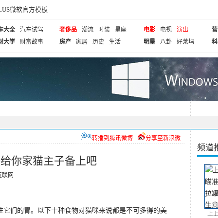
cePLUS微软官方模板
车大全
汽车试驾
奢侈品
潮流
时装
星座
电影
电视
演出
营
财大学
财富故事
房产
家居
历史
生活
明星
八卦
好莱坞
科
转播到腾讯微博
分享至新浪微
频道
快给你家猫主子备上吧
互联网
它们的胃。以下十种食物对猫咪来说都是不可多得的美
上