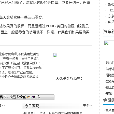
已经出问题了，症状比较轻的是口臭，或者牙结石，严重
斯蒂
《2
东
天给猫咪喂一些洁齿零食。
国
果真的很棒，而且是经过VOHC(美国的兽医口腔委员
汽车
市面上一般猫零食的功用很不一样哦，铲屎官们如果要购买
客厅更出彩,不仅实用还美观...
“守得住经典，当得了网红”...
·
潜心打
行动》后征战《紧急救援》：...
 工厂建设封顶、首款车2019年...
·
驾考市
价值，推动全产业链发展...
·
超级教
业推介会探索高原发展模式...
天弘基金谷琦彬：
·
教练学
·
线上办
·
车轮互
金融
多>>
今日围观
更多>>
·
董承非
·
网易遭上门讨债，其参与的立马理财被曝逾...