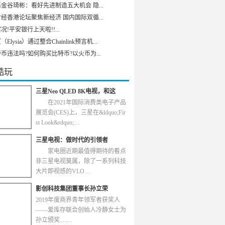
金谷琦彬：看好先进制造五大机会 隐...
经香港论坛聚焦新经济 国内国际双循...
况!平安银行上天啦!!...
Elysia）通过整合Chainlink预言机...
币违法吗?如何购买比特币?以火币为...
酷玩
三星Neo QLED 8K电视，和这
在2021年国际消费类电子产品
展览会(CES)上，三星在&ldquo;Fir
st Look&rdquo;…
三星电视：做时代的引领者
家电圈近期最值得期待的看点
非三星电视莫属，除了一系列科技
大片即视感的VLO…
影创科技集团董事长孙立荣
2019年度商界青年领军者获奖人
——爱库存联合创始人冷静女士为
孙立颁奖....…