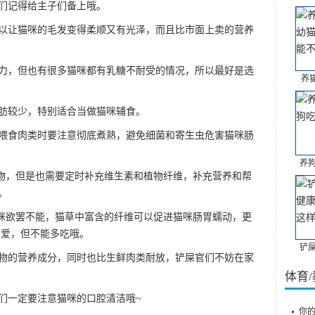
们记得给主子们备上哦。
让猫咪的毛发变得柔顺又有光泽，而且比市面上卖的营养
，但也有很多猫咪都有乳糖不耐受的情况，所以最好是选
养猫
较少，特别适合当做猫咪辅食。
食肉类时要注意彻底煮熟，避免细菌和寄生虫危害猫咪肠
养
，但是也需要定时补充维生素和植物纤维，补充营养和帮
。
欲罢不能，猫草中富含的纤维可以促进猫咪肠胃蠕动，更
很爱，但不能多吃哦。
铲
的营养成分，同时也比生鲜肉类耐放，铲屎官们不妨在家
体育
一定要注意猫咪的口腔清洁哦~
你