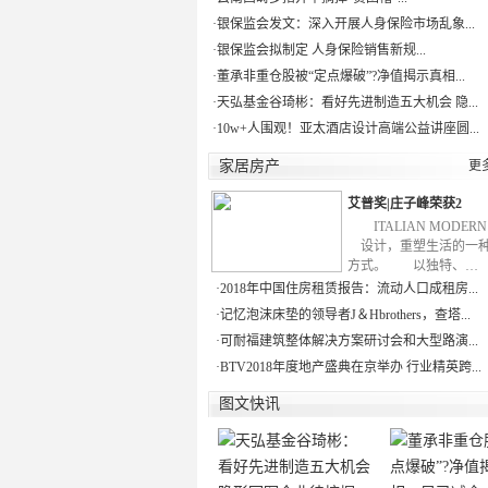
·
银保监会发文：深入开展人身保险市场乱象...
·
银保监会拟制定 人身保险销售新规...
·
董承非重仓股被“定点爆破”?净值揭示真相...
·
天弘基金谷琦彬：看好先进制造五大机会 隐...
·
10w+人围观！亚太酒店设计高端公益讲座圆...
家居房产
更
艾普奖|庄子峰荣获2
ITALIAN MODE
设计，重塑生活的一
方式。 以独特、…
·
2018年中国住房租赁报告：流动人口成租房...
·
记忆泡沫床垫的领导者J＆Hbrothers，查塔...
·
可耐福建筑整体解决方案研讨会和大型路演...
·
BTV2018年度地产盛典在京举办 行业精英跨...
图文快讯