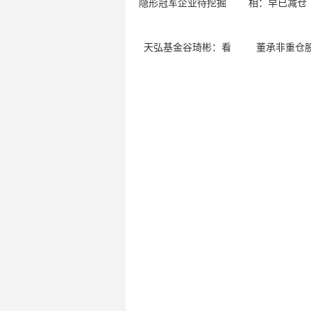
天弘基金谷琦彬：看
董承非重仓股