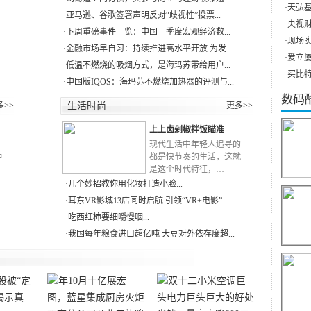
·
天弘基
·
亚马逊、谷歌签署声明反对“歧视性”投票...
·
央视财
·
下周重磅事件一览：中国一季度宏观经济数...
·
现场实
·
金融市场早自习：持续推进高水平开放 为发...
·
爱立厦（
·
低温不燃烧的吸烟方式，是海玛苏带给用户...
·
买比特
·
中国版IQOS：海玛苏不燃烧加热器的评测与...
数码
多>>
生活时尚
更多>>
上上卤剁椒拌饭瞄准
RN
现代生活中年轻人追寻的
种
都是快节奏的生活，这就
是这个时代特征，…
·
几个妙招教你用化妆打造小脸...
·
耳东VR影城13店同时启航 引领“VR+电影”...
·
吃西红柿要细嚼慢咽...
·
我国每年粮食进口超亿吨 大豆对外依存度超...