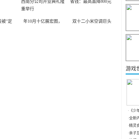
被“定
年10月十亿展宏图，
双十二小米空调巨头
游戏
·
《少
·
全新内
·
精灵食
·
亲子互