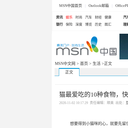
MSN中国首页
|
Outlook邮箱
|
Offi
资讯
娱乐
时尚
汽车
财经
健康
汽
银行
保险
深度
博览
历史
图汇
理
MSN中文网 >
首页
>
生活
>正文
正文
猫最爱吃的10种食物，
2020-11-02 10:17:29 责任编辑：顺美 出处：
想要得到小猫咪的心，就要先留住