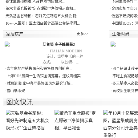
·
银保监会拟制定 人身保险销售新规...
·
下周重磅事件一
·
董承非重仓股被“定点爆破”?净值揭示真相...
·
金融市场早自习：
·
天弘基金谷琦彬：看好先进制造五大机会 隐...
·
低温不燃烧的吸
·
10w+人围观！亚太酒店设计高端公益讲座圆...
·
中国版IQOS：
家居房产
更多>>
生活时尚
艾普奖|庄子峰荣获2
ITALIAN MODERN
设计，重塑生活的一种
方式。 以独特、…
·
去年房地产销售面积和销售额再创新高...
·
四个秘诀让孩子蹭
·
上海DDS展简一生活馆圆满落幕，连纹密缝实...
·
不吃主食减肥最易
·
财源滚滚!家中客厅装饰画风水讲究详解...
·
冬天腿疼未必都是
·
雪山纸巾架...
·
高校新生收到神秘
图文快讯