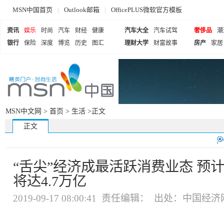
MSN中国首页
|
Outlook邮箱
|
OfficePLUS微软官方模板
资讯
娱乐
时尚
汽车
财经
健康
汽车大全
汽车试驾
奢侈品
潮
银行
保险
深度
博览
历史
图汇
理财大学
财富故事
房产
家居
MSN中文网 >
首页
>
生活
>正文
正文
“舌尖”经济成最活跃消费业态 预
将达4.7万亿
2019-09-17 08:00:41 责任编辑： 出处：