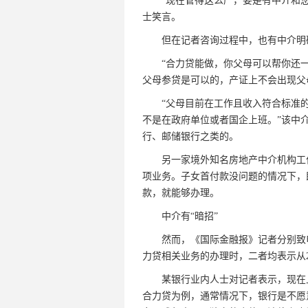
“现在管得这么严，要是有中介和您
士笑言。
但在记者咨询过程中，也有中介明确
“合力贷能做，你父母可以帮你还一
父母参贷是可以的，产证上不会出现父
“父母目前在工作且收入符合标准的话
不是在政府单位或者国企上班。”该中
行、邮储银行之类的。
另一家境外知名房地产中介机构工作
项业务。子女首付款没问题的情况下，
款，就能够办理。
中介有“暗招”
然而，《国际金融报》记者分别致电
力贷相关业务的办理时，二者均表示从2
某银行业内人士对记者表示，现在上
合力贷为例，通常情况下，银行是不愿