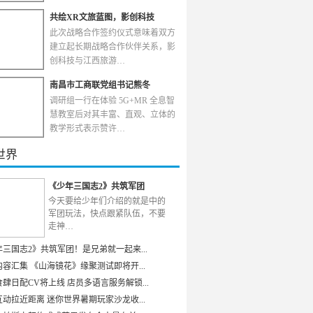
共绘XR文旅蓝图，影创科技
此次战略合作签约仪式意味着双方
建立起长期战略合作伙伴关系，影
创科技与江西旅游…
南昌市工商联党组书记熊冬
调研组一行在体验 5G+MR 全息智
慧教室后对其丰富、直观、立体的
教学形式表示赞许…
世界
《少年三国志2》共筑军团
今天要给少年们介绍的就是中的
军团玩法，快点跟紧队伍，不要
走神…
年三国志2》共筑军团！是兄弟就一起来...
容汇集 《山海镜花》缘聚测试即将开...
肆日配CV将上线 店员多语言服务解锁...
动拉近距离 迷你世界暑期玩家沙龙收...