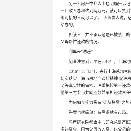
另一名房产中介人士也明确告诉记者
三口收入总和达到两万元，就可以贷到1
部对接的人就可以了。”该负责人说，
给办的。
但该人士并不承认这是已被禁止的合
父母帮忙还款的情况。
利率差“诱惑”
记者注意到，早在2016年，上海地
2016年11月3日，央行上海总部
切实落实上海市房地产调控精神 促进
明等真实性的审核，注重把控第一还款
他第三方参与共同还款并承担还款责任
为何如今接力贷有“死灰复燃”之势
答案也很简单：有需求就有市场。
易居研究院智库中心研究总监严跃进
多的资金。因为父母收入高，以父母的