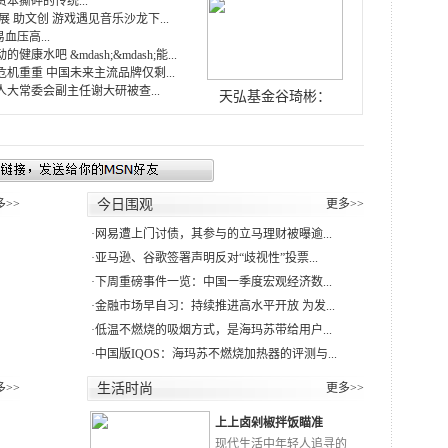
本撕碎的传统...
展 助文创 游戏遇见音乐沙龙下...
血压高...
康水吧 &mdash;&mdash;能...
机重重 中国未来主流品牌仅剩...
大常委会副主任谢大研被查...
天弘基金谷琦彬：
多>>
今日围观
更多>>
·
网易遭上门讨债，其参与的立马理财被曝逾...
·
亚马逊、谷歌签署声明反对“歧视性”投票...
·
下周重磅事件一览：中国一季度宏观经济数...
·
金融市场早自习：持续推进高水平开放 为发...
·
低温不燃烧的吸烟方式，是海玛苏带给用户...
·
中国版IQOS：海玛苏不燃烧加热器的评测与...
多>>
生活时尚
更多>>
上上卤剁椒拌饭瞄准
RN
现代生活中年轻人追寻的