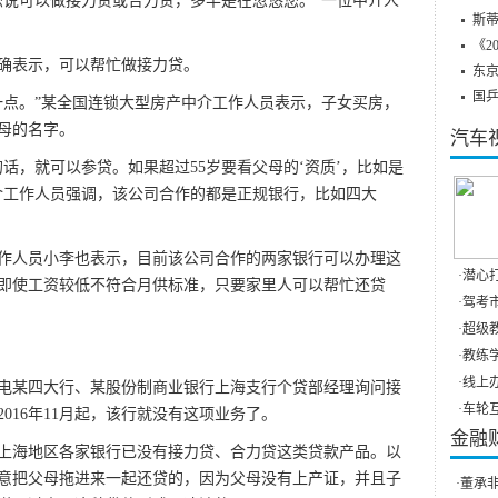
说可以做接力贷或合力贷，多半是在忽悠您。”一位中介人
斯蒂
《2
表示，可以帮忙做接力贷。
东
国
点。”某全国连锁大型房产中介工作人员表示，子女买房，
母的名字。
汽车
，就可以参贷。如果超过55岁要看父母的‘资质’，比如是
介工作人员强调，该公司合作的都是正规银行，比如四大
人员小李也表示，目前该公司合作的两家银行可以办理这
·
潜心打
即使工资较低不符合月供标准，只要家里人可以帮忙还贷
·
驾考市
·
超级教
·
教练学
·
线上办
某四大行、某股份制商业银行上海支行个贷部经理询问接
·
车轮互
016年11月起，该行就没有这项业务了。
金融
海地区各家银行已没有接力贷、合力贷这类贷款产品。以
意把父母拖进来一起还贷的，因为父母没有上产证，并且子
·
董承非