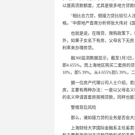
以提高贷款额度，尤其是很多地方贷款
“相比合力贷，倒接力贷比较引人注
格。”中原地产首席分析师张大伟对《
也就是说，在限贷、限购政策下，已
外，如果子女名下有房，父母名下无房
利率来办理房贷。
融360监测数据显示，截至1月3日，
即4.655%。而上海地区购买二套房的
10%，即5.39%。从4.655%到5.39
据一位房产代理公司人士介绍，若是
房，主要有两种办法：一是以父母名义
的名义申请首套房按揭贷款，同样也能
警惕背后风险
那么，诸如接力贷的业务是否会大
上海财经大学国际金融系主任奚君羊