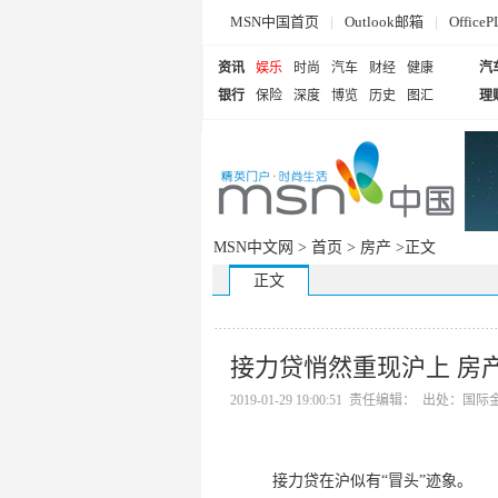
MSN中国首页
|
Outlook邮箱
|
Offi
资讯
娱乐
时尚
汽车
财经
健康
汽
银行
保险
深度
博览
历史
图汇
理
MSN中文网 >
首页
>
房产
>正文
正文
接力贷悄然重现沪上 房产
2019-01-29 19:00:51 责任编辑： 出处：国
接力贷在沪似有“冒头”迹象。