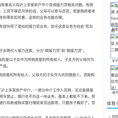
房者名义向沪上多家房产中介咨询接力贷相关问题。有房
，工资不够还月供的话，父母可以参与还贷；若是购房者本
房利率折扣优惠，这样的业务也能办理。
年就叫停了类似的接力贷业务。如今这类业务为何会“死灰
配套
两代人接力还款，分为“顺接力贷”和“倒接力贷”。
指的是以子女作为所购房屋的所有权人，子女方的父母作为
丰宁
产品。
购房屋的所有权人，父母方的子女作为共同借款人，贷款购
沪上多家房产中介。一部分中介工作人员称，无论是顺接
绝
明令禁止，银行也不办这一块业务，基本上都批不下来。但
银行存款或购买银行理财来贷出款项，只要房子看好了，贷
体育
你