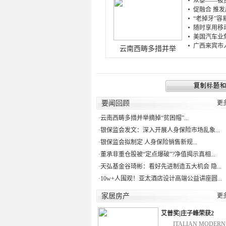
众泰——被资
促融合 推发
“老掉牙”容易
随时享用移动的健
美国汽车业危
广西来宾市人
云南西畴多措并举
要闻回顾
更
·
云南西畴多措并举摘掉“贫困帽”...
·
银保监会发文：深入开展人身保险市场乱象...
·
银保监会拟制定 人身保险销售新规...
·
董承非重仓股被“定点爆破”?净值揭示真相...
·
天弘基金谷琦彬：看好先进制造五大机会 隐...
·
10w+人围观！亚太酒店设计高端公益讲座圆...
家居房产
更
艾普奖|庄子峰荣获2
ITALIAN MODE