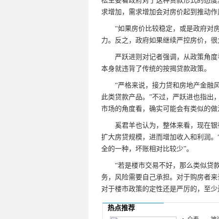
松主要看政府对于这种贷款形式的态度
求增加，需求增加会对房价起到推动作
“如果房价比较稳定，或是政府对房
力。反之，政府如果继续严控房价，很
严跃进则对记者强调，从政策角度看
本身就违背了传统的按揭贷款政策。
“严格来说，接力贷和房地产金融风
此类贷款产品。”不过，严跃进也指出
市场的角度看，确实可能会有类似的做
奚君羊也认为，整体来看，现在银行
扩大房贷规模，进而增加收入和利润。
全的一种，坏账相对比较少”。
“若是楼市交易不好，那么类似贷款
务，风险需要自己承担。对于购房者来
对于楼市政策的定性还是严厉的，至少
热点推荐