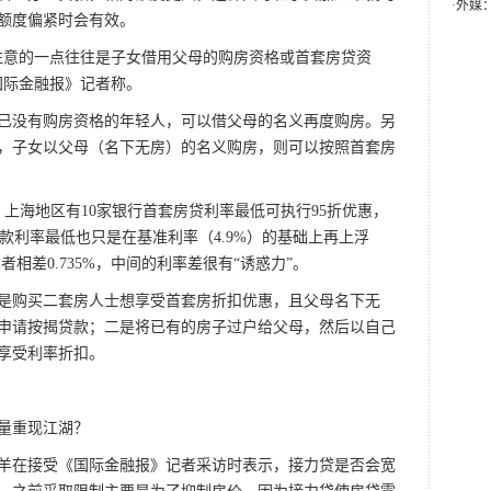
·
外媒
额度偏紧时会有效。
意的一点往往是子女借用父母的购房资格或首套房贷资
国际金融报》记者称。
没有购房资格的年轻人，可以借父母的名义再度购房。另
，子女以父母（名下无房）的名义购房，则可以按照首套房
上海地区有10家银行首套房贷利率最低可执行95折优惠，
贷款利率最低也只是在基准利率（4.9%）的基础上再上浮
%，二者相差0.735%，中间的利率差很有“诱惑力”。
购买二套房人士想享受首套房折扣优惠，且父母名下无
申请按揭贷款；二是将已有的房子过户给父母，然后以自己
享受利率折扣。
量重现江湖？
在接受《国际金融报》记者采访时表示，接力贷是否会宽