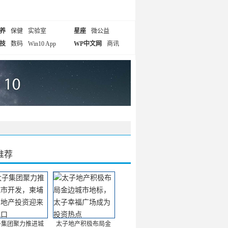
养
保健
实验室
星座
微公益
技
数码
Win10 App
WP中文网
商讯
推荐
子集团聚力推进城
太子地产积极布局金