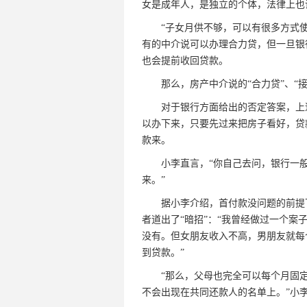
女是成年人，是独立的个体，法律上也
“子女月供不够，可以有很多方式使
有的中介说可以办理合力贷，但一旦银
也会提前收回贷款。
那么，房产中介说的“合力贷”、“接
对于银行方面给出的否定答案，上述
以办下来，只要先过来把房子看好，贷
款来。
小李直言，“你自己去问，银行一般
来。”
据小李介绍，首付款没问题的前提下
者道出了“暗招”：“我曾经做过一个
没有。但女朋友收入不高，男朋友就每
到贷款。”
“那么，父母也完全可以每个月固定
不会出现在共同还款人的名单上。”小