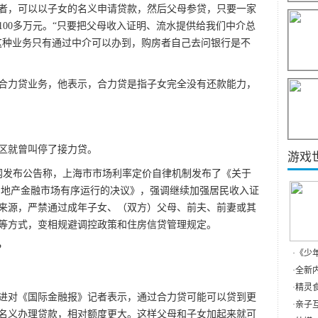
，可以以子女的名义申请贷款，然后父母参贷，只要一家
00多万元。“只要把父母收入证明、流水提供给我们中介总
这种业务只有通过中介可以办到，购房者自己去问银行是不
力贷业务，他表示，合力贷是指子女完全没有还款能力，
区就曾叫停了接力贷。
游戏
官网发布公告称，上海市市场利率定价自律机制发布了《关于
房地产金融市场有序运行的决议》，强调继续加强居民收入证
来源，严禁通过成年子女、（双方）父母、前夫、前妻或其
等方式，变相规避调控政策和住房信贷管理规定。
？
·
《少
·
全新内
·
精灵食
对《国际金融报》记者表示，通过合力贷可能可以贷到更
·
亲子互
名义办理贷款，相对额度更大。这样父母和子女加起来就可