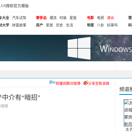
cePLUS微软官方模板
车大全
汽车试驾
奢侈品
潮流
时装
星座
电影
电视
演出
营
财大学
财富故事
房产
家居
历史
生活
明星
八卦
好莱坞
科
转播到腾讯微博
分享至新浪微
频道
中介有“暗招”
际金融报
太