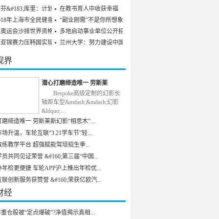
芬&#183;库里：计划参
在教书育人中收获幸福
018年上海市全民健身发
“副业刚需”不是你所想象
京奥运会沙排世界资格赛
多地启动事业单位公开招聘
乒亚锦赛力压韩国实现男
兰州大学：努力建设中国特
视界
潜心打磨缔造唯一 劳斯莱
Bespoke高级定制的幻影长
轴距车型&mdash;&mdash;幻影
&ldquo;…
磨缔造唯一 劳斯莱斯幻影“相思木”...
场升温，车轮互联“3.21学车节”轻...
练教学平台 超强赋能驾培招生季...
员共同见证荣誉 &#160;第三届“中国...
年检更便捷 车轮APP沪上推出年检优...
联创新服务获赞誉 &#160;荣获亿欧汽...
财经
重仓股被“定点爆破”?净值揭示真相...