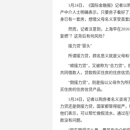
1月24日，《国际金融报》记者以购
产中介人士明确表示，只要房子看好了
身已有一套房，想借父母名义享受首套
然而，记者注意到，上海早在2016
复燃”？这背后有何风险？
接力贷“冒头”
所谓接力贷，顾名思义就是父母和子女
“顺接力贷”，又被称为“合力贷”，
共同借款人，贷款购买住房的住房信贷
“倒接力贷”，则是指以父母作为所
买住房的住房信贷产品。
1月24日，记者以购房者名义咨询了
力贷还是倒接力贷，国家都管得挺严，
他们表示，可以帮忙做假流水，通过在
款没有问题。