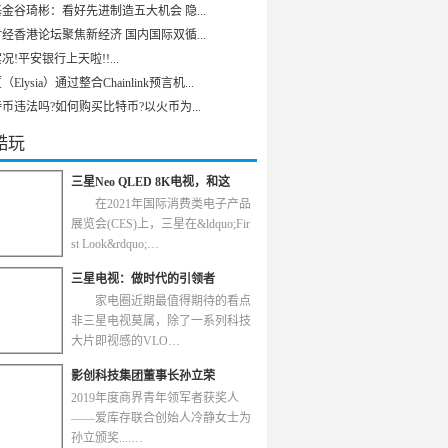
金谷琦彬：看好先进制造五大机会 隐...
经香港论坛聚焦新经济 国内国际双循...
况!平安银行上天啦!!...
Elysia）通过整合Chainlink预言机...
币违法吗?如何购买比特币?以火币为...
酷玩
三星Neo QLED 8K电视，和这
在2021年国际消费类电子产品
展览会(CES)上，三星在&ldquo;Fir
st Look&rdquo;…
三星电视：做时代的引领者
家电圈近期最值得期待的看点
非三星电视莫属，除了一系列科技
大片即视感的VLO…
影创科技集团董事长孙立荣
2019年度商界青年领军者获奖人
——爱库存联合创始人冷静女士为
孙立颁奖....…