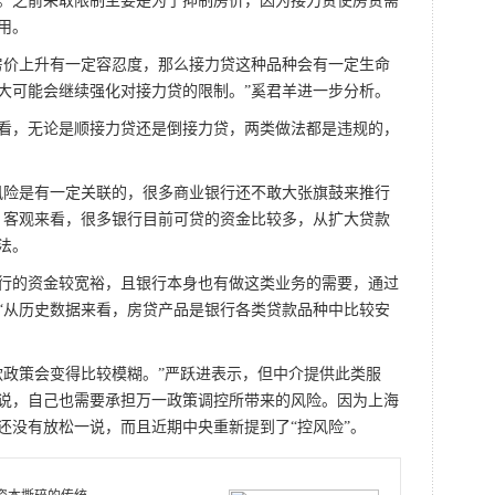
。之前采取限制主要是为了抑制房价，因为接力贷使房贷需
用。
价上升有一定容忍度，那么接力贷这种品种会有一定生命
大可能会继续强化对接力贷的限制。”奚君羊进一步分析。
，无论是顺接力贷还是倒接力贷，两类做法都是违规的，
险是有一定关联的，很多商业银行还不敢大张旗鼓来推行
，客观来看，很多银行目前可贷的资金比较多，从扩大贷款
法。
的资金较宽裕，且银行本身也有做这类业务的需要，通过
“从历史数据来看，房贷产品是银行各类贷款品种中比较安
政策会变得比较模糊。”严跃进表示，但中介提供此类服
说，自己也需要承担万一政策调控所带来的风险。因为上海
还没有放松一说，而且近期中央重新提到了“控风险”。