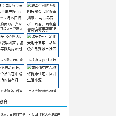
顶级城市资源 太
2020广州国际照明展
房价降温明显 炫
瑞安办公 | 企业天地
不骑墙顾盼，看这
南沙湾御苑精装修健
/教育
的健康，由我们守护——
爱国 你就大声说出来