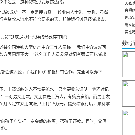
说不过去，这种贷款形式是违法的。
·
天弘基
·
央视财
贷款成功，不一定是接力贷。”该业内人士进一步称，虽然
·
现场实
行查贷款人流水不符合要求的话，即使银行钱已经贷出去，
·
爱立厦（
·
买比特
力贷”到底是以什么样的形式存在呢？
数码
某全国连锁大型房产中介工作人员称，“我们中介去就可
款方面问题不大。”这名工作人员反复对记者强调可以贷出
都会这么说，而我们中介和银行有合作，完全可以办下
，申请贷款的人不需要流水，只需要收入证明。他还对记
案子：一对男女朋友，女朋友是上海人，有购房资格，而男朋友
个月固定往女朋友账户上打1.5万元，提交给银行后，顺利拿
向孩子户头打一定金额的款项，帮孩子还款。同时，父母
李称。