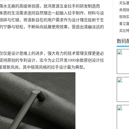
·
天弘基
水无痕的高级体验感，就鸿景源五金拉手的研发制造而
·
央视财
本质的生活需求连同自然理念一起融入拉手制作、材料与设
·
现场实
琐碎与忙碌，将清新自在的用户需求作为设计理念投射于生
·
爱立厦（
的宁静与轻松，不断纵向延展使用效果，营造出清幽淡远的
·
买比特
数码
仅是设计思维上的进步，强大有力的技术管理支撑更是必
持原创的专利设计，迄今为止已开发1000余款原创设计拉
了家居新风尚，其中极简风格的拉手设计最为典型。