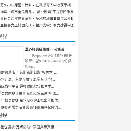
芬&#183;库里：计划参
在教书育人中收获幸福
018年上海市全民健身发
“副业刚需”不是你所想象
京奥运会沙排世界资格赛
多地启动事业单位公开招聘
乒亚锦赛力压韩国实现男
兰州大学：努力建设中国特
视界
潜心打磨缔造唯一 劳斯莱
Bespoke高级定制的幻影长
轴距车型&mdash;&mdash;幻影
&ldquo;…
磨缔造唯一 劳斯莱斯幻影“相思木”...
场升温，车轮互联“3.21学车节”轻...
练教学平台 超强赋能驾培招生季...
员共同见证荣誉 &#160;第三届“中国...
年检更便捷 车轮APP沪上推出年检优...
联创新服务获赞誉 &#160;荣获亿欧汽...
财经
重仓股被“定点爆破”?净值揭示真相...