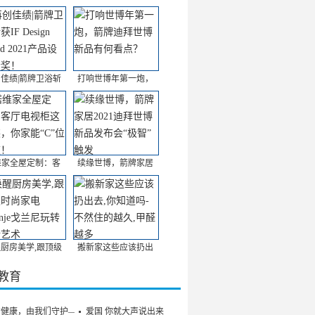
佳绩|箭牌卫浴斩
打响世博年第一炮，
维家全屋定制：客
续缘世博，箭牌家居
厨房美学,跟顶级
搬新家这些应该扔出
/教育
的健康，由我们守护——
爱国 你就大声说出来