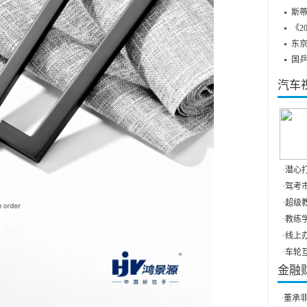
斯蒂
《2
东
国
汽车
·
潜心打
·
驾考市
·
超级教
·
教练学
·
线上办
·
车轮互
金融
·
董承非