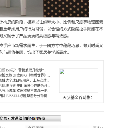
构思的阶段，摒弃以往纯粹大小、比例和尺度等物理因素
着重考虑用户的行为习惯，以合理的方式隐藏拉手既能在不
时又赋予了产品满满的高级感与精致感。
手应市场需求而生，于一隅方寸中蕴藏巧思，做到时尚又
艺与颜值兼顾，饰出了家居美学新高度。
薪150元？ 警惕兼职升级版“...
险之旅 沙盒RPG《物质世界》...
触达全球目标用户，上海安璞...
肌肤 全新美即面膜带你肤色开...
气小游戏 欢乐棋局不来战一把...
 BISSELL必胜帮您分分钟搞...
天弘基金谷琦彬：