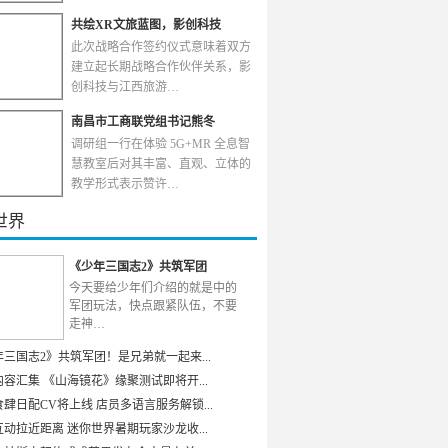
共绘XR文旅蓝图，影创科技
此次战略合作签约仪式意味着双方
建立起长期战略合作伙伴关系，影
创科技与江西旅游…
南昌市工商联党组书记熊冬
调研组一行在体验 5G+MR 全息智
慧教室后对其丰富、直观、立体的
教学形式表示赞许…
世界
《少年三国志2》共筑军团
今天要给少年们介绍的就是中的
军团玩法，快点跟紧队伍，不要
走神…
年三国志2》共筑军团！是兄弟就一起来...
容汇集 《山海镜花》缘聚测试即将开...
肆日配CV将上线 店员多语言服务解锁...
动拉近距离 迷你世界暑期玩家沙龙收...