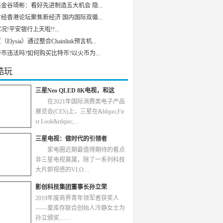
金谷琦彬：看好先进制造五大机会 隐...
经香港论坛聚焦新经济 国内国际双循...
况!平安银行上天啦!!...
Elysia）通过整合Chainlink预言机...
币违法吗?如何购买比特币?以火币为...
酷玩
三星Neo QLED 8K电视，和这
在2021年国际消费类电子产品
展览会(CES)上，三星在&ldquo;Fir
st Look&rdquo;…
三星电视：做时代的引领者
家电圈近期最值得期待的看点
非三星电视莫属，除了一系列科技
大片即视感的VLO…
影创科技集团董事长孙立荣
2019年度商界青年领军者获奖人
——爱库存联合创始人冷静女士为
孙立颁奖....…