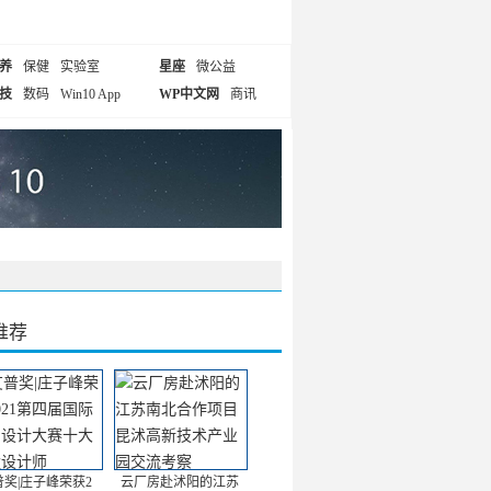
养
保健
实验室
星座
微公益
技
数码
Win10 App
WP中文网
商讯
推荐
普奖|庄子峰荣获2
云厂房赴沭阳的江苏