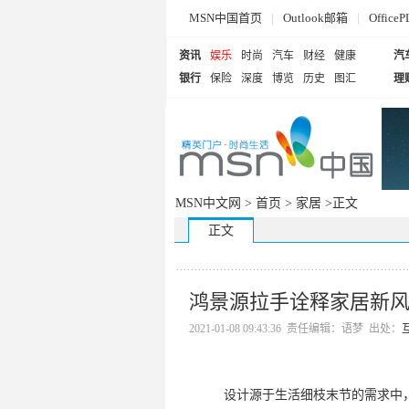
MSN中国首页
|
Outlook邮箱
|
Offi
资讯
娱乐
时尚
汽车
财经
健康
汽
银行
保险
深度
博览
历史
图汇
理
MSN中文网 >
首页
>
家居
>正文
正文
鸿景源拉手诠释家居新
2021-01-08 09:43:36 责任编辑：语梦 出处：
设计源于生活细枝末节的需求中，