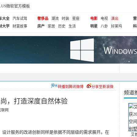
cePLUS微软官方模板
车大全
汽车试驾
奢侈品
潮流
时装
星座
电影
电视
演出
营
财大学
财富故事
房产
家居
历史
生活
明星
八卦
好莱坞
科
转播到腾讯微博
分享至新浪微
频道
风尚，打造深度自然体验
互联网
设计服务的改进创新同样是依据不同层级的需求展开。在
艾