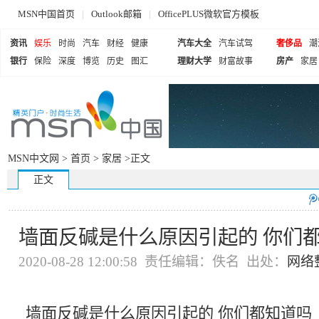
MSN中国首页
|
Outlook邮箱
|
OfficePLUS微软官方模板
资讯
娱乐
时尚
汽车
财经
健康
汽车大全
汽车试驾
奢侈品
潮
银行
保险
深度
博览
历史
图汇
理财大学
财富故事
房产
家居
MSN中文网 >
首页
>
家居
>正文
正文
墙面反碱是什么原因引起的 你们
2020-08-28 12:00:58 责任编辑：佚名 出处：
网络
墙面反碱是什么原因引起的 你们都知道吗