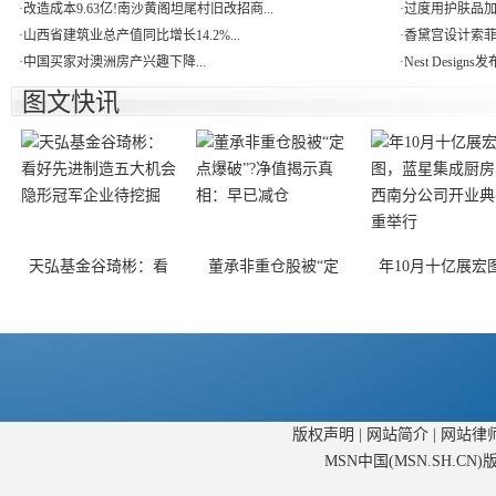
·
改造成本9.63亿!南沙黄阁坦尾村旧改招商...
·
过度用护肤品加速
·
山西省建筑业总产值同比增长14.2%...
·
香黛宫设计索菲
·
中国买家对澳洲房产兴趣下降...
·
Nest Design
图文快讯
天弘基金谷琦彬：看
董承非重仓股被“定
年10月十亿展宏
版权声明
|
网站简介
|
网站律
MSN中国(MSN.SH.