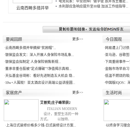
电竞玩家：毕业后焊厂做学徒 放弃当主播走...
水利部应急响应提升至Ⅲ级 加派工作组指导...
云南西畴多措并举
要闻回顾
更多>>
今日围观
·
云南西畴多措并举摘掉“贫困帽”...
·
网易遭上门讨债
·
银保监会发文：深入开展人身保险市场乱象...
·
亚马逊、谷歌签署
·
银保监会拟制定 人身保险销售新规...
·
下周重磅事件一
·
董承非重仓股被“定点爆破”?净值揭示真相...
·
金融市场早自习：
·
天弘基金谷琦彬：看好先进制造五大机会 隐...
·
低温不燃烧的吸
·
10w+人围观！亚太酒店设计高端公益讲座圆...
·
中国版IQOS：
家居房产
更多>>
生活时尚
艾普奖|庄子峰荣获2
ITALIAN MODERN
设计，重塑生活的一种
方式。 以独特、…
·
上海日式装修价格多少钱-日式装修设计方案...
·
以终身学习理念