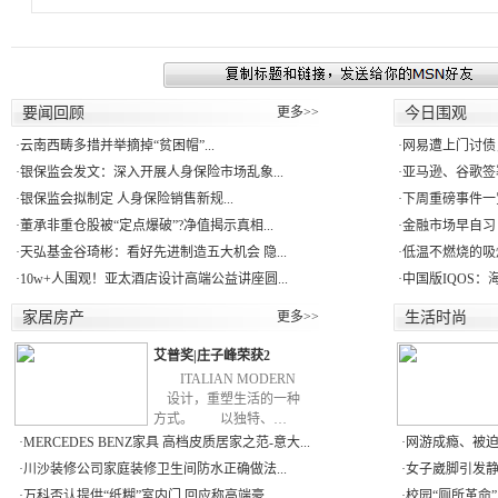
要闻回顾
更多>>
今日围观
·
云南西畴多措并举摘掉“贫困帽”...
·
网易遭上门讨债
·
银保监会发文：深入开展人身保险市场乱象...
·
亚马逊、谷歌签署
·
银保监会拟制定 人身保险销售新规...
·
下周重磅事件一
·
董承非重仓股被“定点爆破”?净值揭示真相...
·
金融市场早自习：
·
天弘基金谷琦彬：看好先进制造五大机会 隐...
·
低温不燃烧的吸
·
10w+人围观！亚太酒店设计高端公益讲座圆...
·
中国版IQOS：
家居房产
更多>>
生活时尚
艾普奖|庄子峰荣获2
ITALIAN MODERN
设计，重塑生活的一种
方式。 以独特、…
·
MERCEDES BENZ家具 高档皮质居家之范-意大...
·
网游成瘾、被迫
·
川沙装修公司家庭装修卫生间防水正确做法...
·
女子崴脚引发静脉
·
万科否认提供“纸糊”室内门 回应称高端豪...
·
校园“厕所革命” 