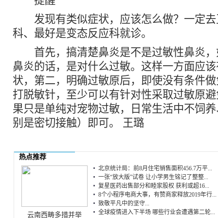
提醒
发现有类似症状，应该怎么做？一定去
科、最好是变态反应科就诊。
首先，搞清楚鼻炎是不是过敏性鼻炎，
鼻炎的话，是对什么过敏。这样一方面应该
状，第二，明确过敏原后，即使没有条件做
打脱敏针，至少可以有针对性采取过敏原避
果只是单纯对宠物过敏，日常生活中不饲养
别是密切接触）即可。 王璐
热点推荐
北京统计局：前8月住宅销售面积456.7万平...
一张“放大版”试卷 让小学男生铭记了整整...
复星医药出售部分和睦家股权 获利或超16...
8个小程序电商大事，有赞商家释放2019年行...
致敬平凡中的坚守...
全球疫情进入下半场 哪些行业会遭遇第二轮...
云南西畴多措并举