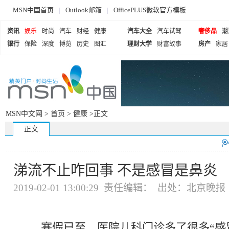
MSN中国首页
|
Outlook邮箱
|
OfficePLUS微软官方模板
资讯
娱乐
时尚
汽车
财经
健康
汽车大全
汽车试驾
奢侈品
潮
银行
保险
深度
博览
历史
图汇
理财大学
财富故事
房产
家居
MSN中文网 >
首页
>
健康
>正文
正文
涕流不止咋回事 不是感冒是鼻炎
2019-02-01 13:00:29 责任编辑： 出处：北京晚
寒假已至，医院儿科门诊多了很多“感冒