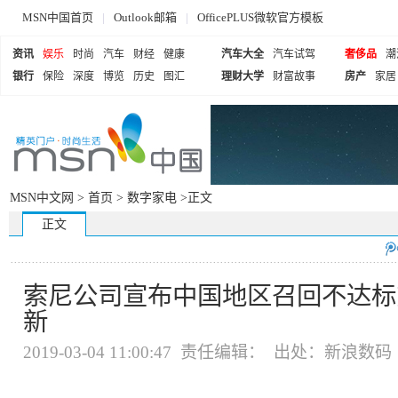
MSN中国首页
|
Outlook邮箱
|
OfficePLUS微软官方模板
资讯
娱乐
时尚
汽车
财经
健康
汽车大全
汽车试驾
奢侈品
潮
银行
保险
深度
博览
历史
图汇
理财大学
财富故事
房产
家居
MSN中文网 >
首页
>
数字家电
>正文
正文
索尼公司宣布中国地区召回不达标
新
2019-03-04 11:00:47 责任编辑： 出处：新浪数