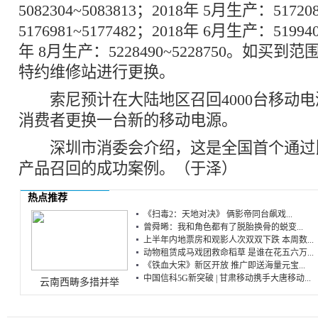
5082304~5083813；2018年 5月生产：51720
5176981~5177482；2018年 6月生产：519940
年 8月生产：5228490~5228750。如买
特约维修站进行更换。
索尼预计在大陆地区召回4000台移动电
消费者更换一台新的移动电源。
深圳市消委会介绍，这是全国首个通过
产品召回的成功案例。（于泽）
热点推荐
《扫毒2：天地对决》 俩影帝同台飙戏...
曾舜晞：我和角色都有了脱胎换骨的蜕变...
上半年内地票房和观影人次双双下跌 本周数...
动物租赁成马戏团救命稻草 是谁在花五六万...
《铁血大宋》新区开放 推广即送海量元宝...
中国信科5G新突破 | 甘肃移动携手大唐移动...
云南西畴多措并举