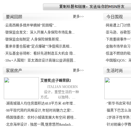
要闻回顾
更多>>
今日围观
·
云南西畴多措并举摘掉“贫困帽”...
·
网易遭上门讨债
·
银保监会发文：深入开展人身保险市场乱象...
·
亚马逊、谷歌签署
·
银保监会拟制定 人身保险销售新规...
·
下周重磅事件一
·
董承非重仓股被“定点爆破”?净值揭示真相...
·
金融市场早自习：
·
天弘基金谷琦彬：看好先进制造五大机会 隐...
·
低温不燃烧的吸
·
10w+人围观！亚太酒店设计高端公益讲座圆...
·
中国版IQOS：
家居房产
更多>>
生活时尚
艾普奖|庄子峰荣获2
ITALIAN MODERN
设计，重塑生活的一种
方式。 以独特、…
·
湖南城镇人均住房面积达48.8平方米 40年增...
·
“新华书店宋书房
·
98平现代简约风格设计,年轻时尚魅力之家!...
·
猫黑下巴怎么治
·
杨国强委员：农村小城镇发展大有空间 碧桂...
·
2岁孩子性早熟 
·
北京海岸设计 - 独居一隅,惬意悠然&mdash...
·
针对统编小学教