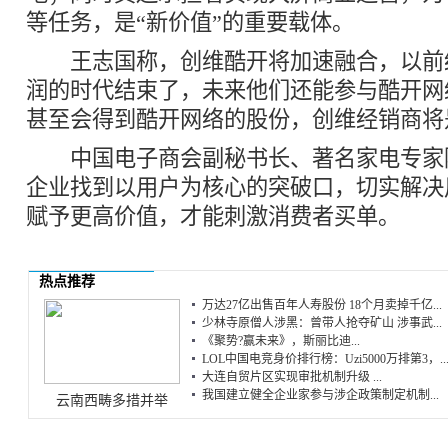
等任务，是“新价值”的重要载体。
王志国称，创维酷开将加速融合，以前
润的时代结束了，未来他们还能参与酷开网
甚至会得到酷开网络的股份，创维经销商将
中国电子商会副秘书长、著名家电专家
企业找到以用户为核心的突破口，切实解决
赋予更高价值，才能刺激消费者买单。
热点推荐
万达27亿出售百年人寿股份 18个月卖掉千亿...
少林寺原僧人涉黑：曾带人抢夺矿山 涉事武...
《聚势?赢未来》，斯丽比迪...
LOL中国电竞身价排行榜：Uzi5000万排第3，..
大连自贸片区实现审批机制升级 ...
我国建立健全企业家参与涉企政策制定机制...
云南西畴多措并举