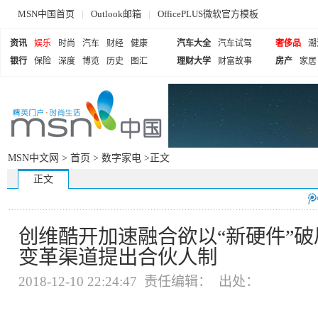
MSN中国首页
|
Outlook邮箱
|
OfficePLUS微软官方模板
资讯
娱乐
时尚
汽车
财经
健康
汽车大全
汽车试驾
奢侈品
潮
银行
保险
深度
博览
历史
图汇
理财大学
财富故事
房产
家居
MSN中文网 >
首页
>
数字家电
>正文
正文
创维酷开加速融合欲以“新硬件”破局
变革渠道提出合伙人制
2018-12-10 22:24:47 责任编辑： 出处：