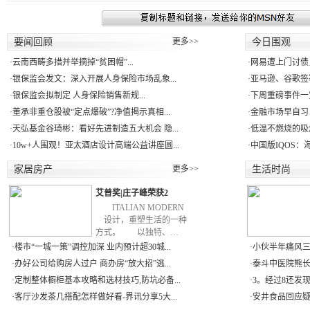
要闻回顾
更多>>
今日围观
·
云南西畴多措并举摘掉“贫困帽”...
·
网易遭上门讨债
·
银保监会发文：深入开展人身保险市场乱象...
·
亚马逊、谷歌签署
·
银保监会拟制定 人身保险销售新规...
·
下周重磅事件一
·
董承非重仓股被“定点爆破”?净值揭示真相...
·
金融市场早自习：
·
天弘基金谷琦彬：看好先进制造五大机会 隐...
·
低温不燃烧的吸
·
10w+人围观！亚太酒店设计高端公益讲座圆...
·
中国版IQOS：
家居房产
更多>>
生活时尚
艾普奖|庄子峰荣获2
ITALIAN MODERN
设计，重塑生活的一种
方式。 以独特、…
·
楼市“一城一策”调控加深 业内预计超30城...
·
小伙半年痛风三次
·
办好公司给购房人过户 商办房“放大招”逃...
·
泰斗中医院熊长
·
定制整体橱柜基本攻略和选材技巧,防坑必备...
·
3。经过8还发现
·
客厅沙发茶几搭配怎样做好看-界讯分享5大...
·
安井食品回应疑