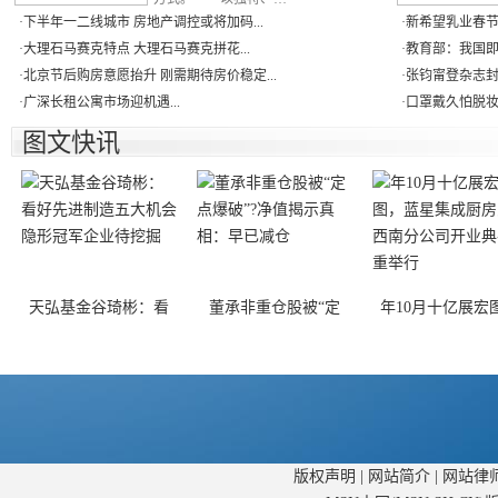
·
下半年一二线城市 房地产调控或将加码...
·
新希望乳业春节
·
大理石马赛克特点 大理石马赛克拼花...
·
教育部：我国即
·
北京节后购房意愿抬升 刚需期待房价稳定...
·
张钧甯登杂志封
·
广深长租公寓市场迎机遇...
·
口罩戴久怕脱妆
图文快讯
天弘基金谷琦彬：看
董承非重仓股被“定
年10月十亿展宏
版权声明
|
网站简介
|
网站律