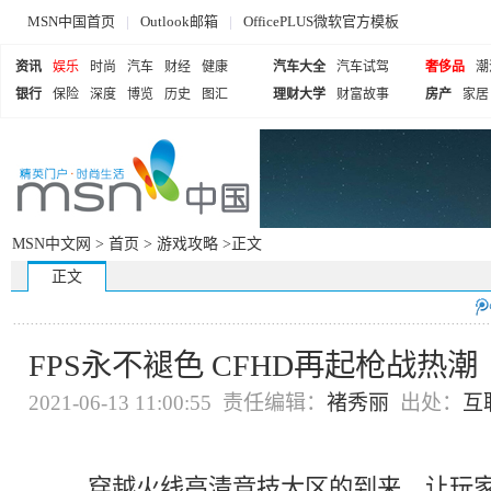
MSN中国首页
|
Outlook邮箱
|
OfficePLUS微软官方模板
资讯
娱乐
时尚
汽车
财经
健康
汽车大全
汽车试驾
奢侈品
潮
银行
保险
深度
博览
历史
图汇
理财大学
财富故事
房产
家居
MSN中文网 >
首页
>
游戏攻略
>正文
正文
FPS永不褪色 CFHD再起枪战热潮
2021-06-13 11:00:55 责任编辑：
褚秀丽
出处：
互
穿越火线高清竞技大区的到来，让玩家