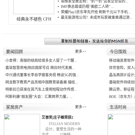
诺维家全屋定制：“扒一扒”这家企业说的...
IMF换总裁或仍唱“美欧二人转” ...
荣耀Play3京东率先开抢 刷新千元以下手机...
最无能游戏公司！未成年玩家被禽兽通过游...
经典永不褪色 CFH
要闻回顾
更多>>
今日围观
·
小舍得：南俪的结局给很多女人提了一个醒...
·
移动端恶意软件一年
·
嘉柒智慧用电|响应国家号召 顺应时代发展...
·
异世冒险，双人成
·
中兴通讯董事长李自学做客央视 畅谈5G的强...
·
晶泓再获IF设计
·
网龙数字教育产品亮相中国教育装备展 描绘...
·
基础软件持续创新
·
特斯拉已获准在其汽车上使用短程动作传感...
·
腾云势，新征程！ne
·
阿斯利康“朋友圈”大会：汇聚跨界力量，...
·
BOE（京东方）
家居房产
更多>>
生活时尚
艾普奖|庄子峰荣获2
ITALIAN MODERN
设计，重塑生活的一种
方式。 以独特、…