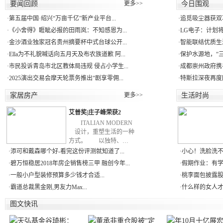
要闻回顾
更多>>
今日围观
·
第五届中国·绍兴“万亩千亿”新产业平台...
·
追觅吸尘器获双
·
《小舍得》睚眦必报的田雨岚：不知感恩为...
·
LG电子：计划将
·
金沙酒业独家冠名贵州摘要杯中式台球公开...
·
智能联结优质生活
·
Ella为不礼貌喊话向五月天及布农族道歉 阿...
·
保护水源地，“三江
·
市民投诉青岛市北区教体局违规 侵占小学生...
·
成都崇州政府携手
·
2025演出交易会摩天轮票务推出“剧享零佣...
·
特斯拉深夜再度
家居房产
更多>>
生活时尚
艾普奖|庄子峰荣获2
ITALIAN MODERN
设计，重塑生活的一种
方式。 以独特、…
·
添可和戴森哪个好-看完这份评测就知道了...
·
小心！洗脸洗不对
·
碧万恒稳居2018年房企销售榜三甲 融创今年...
·
假期作业：有学
·
一般小户型装修预算多少钱才合适...
·
桃李面包披露股
·
霸道总裁黑金刚,男友力Max...
·
什么样的女人才
图文快讯