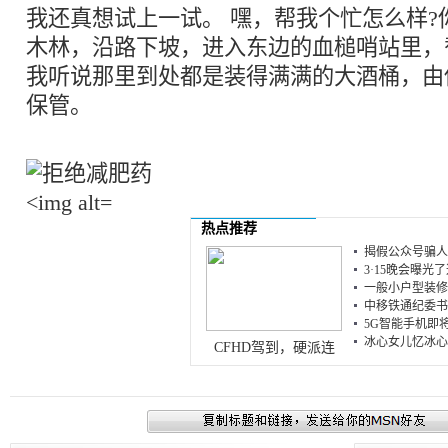
我还真想试上一试。 嘿，帮我个忙怎么样?
木林，沿路下坡，进入东边的血槌哨站里，
我听说那里到处都是装得满满的大酒桶，由
保管。
热点推荐
揭假公众号骗人伎
3·15晚会曝光
一般小户型装修预
中移铁通纪委书
5G智能手机即将面
冰心女儿忆冰心 
CFHD驾到，硬派连