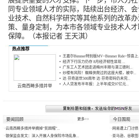
展提供重要的人才支撑。下一步，市人力社
同专业领域人才的实际，陆续出台经济、会
业技术、自然科学研究等其他系列的改革办
策、量身定制，为本市各领域专业技术人才
保障。（本报记者 王天淇）
热点推荐
王嘉尔Bimmer特别版MV<Bimmer Ride>惊喜上..
经济下行压力仍存 8月经济韧性显现 ...
广东工人艺术团走进梅州丰顺与湛江德利...
炒楼有风险！蜘蛛侠爬过的这座大楼，被中...
达·芬奇逝世500周年 达·芬奇密码仍未完...
人人贷发布半年报：上半年成交97亿元...
云南西畴多措并举
要闻回顾
更多>>
今日围观
·
云南西畴多措并举摘掉“贫困帽”...
·
网易遭上门讨债
·
银保监会发文：深入开展人身保险市场乱象...
·
亚马逊、谷歌签署