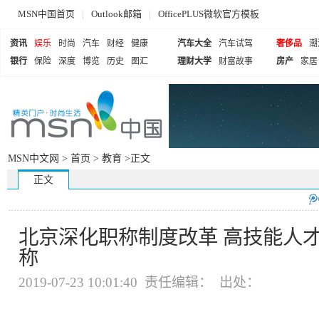
MSN中国首页
|
Outlook邮箱
|
OfficePLUS微软官方模板
资讯
娱乐
时尚
汽车
财经
健康
汽车大全
汽车试驾
奢侈品
潮
银行
保险
深度
博览
历史
图汇
理财大学
财富故事
房产
家居
MSN中文网 >
首页
>
教育
>正文
正文
北京深化职称制度改革 高技能人
称
2019-07-23 10:01:40 责任编辑： 出处：