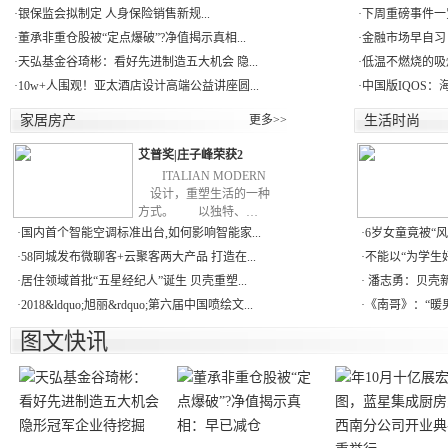
·
银保监会拟制定 人身保险销售新规...
·
下周重磅事件一
·
董承非重仓股被“定点爆破”?净值揭示真相...
·
金融市场早自习：
·
天弘基金谷琦彬：看好先进制造五大机会 隐...
·
低温不燃烧的吸
·
10w+人围观！亚太酒店设计高端公益讲座圆...
·
中国版IQOS：
家居房产
更多>>
生活时尚
艾普奖|庄子峰荣获2
ITALIAN MODERN
设计，重塑生活的一种
方式。 以独特、…
·
国内首个智能空调标准出台,如何影响智能家...
·
6岁女童竟被“风湿
·
58同城发布微聊客+云聚客两大产品 打造在...
·
不能以“为学生好
·
居住领域首批“五星经纪人”诞生 贝壳重塑...
·
潘志勇：贝壳新房
·
2018&ldquo;旭丽&rdquo;第六届中国喷绘文...
·
《南哥》：“暖男
图文快讯