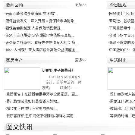
要闻回顾
更多>>
今日围观
·
云南西畴多措并举摘掉“贫困帽”...
·
网易遭上门讨债
·
银保监会发文：深入开展人身保险市场乱象...
·
亚马逊、谷歌签署
·
银保监会拟制定 人身保险销售新规...
·
下周重磅事件一
·
董承非重仓股被“定点爆破”?净值揭示真相...
·
金融市场早自习：
·
天弘基金谷琦彬：看好先进制造五大机会 隐...
·
低温不燃烧的吸
·
10w+人围观！亚太酒店设计高端公益讲座圆...
·
中国版IQOS：
家居房产
更多>>
生活时尚
艾普奖|庄子峰荣获2
ITALIAN MODERN
设计，重塑生活的一种
方式。 以独特、…
·
重磅预告丨在建博会携手海尔全屋家居，赢...
·
惊！88岁老人被
·
界讯教你装修如何最省钱大妙招...
·
黑龙江已建165
·
2017年正在流行卧室型的书房!...
·
教育部：4月底
·
餐厅客厅相连,中间做不做隔断-怎样才实用...
·
等位的时候，还能
图文快讯