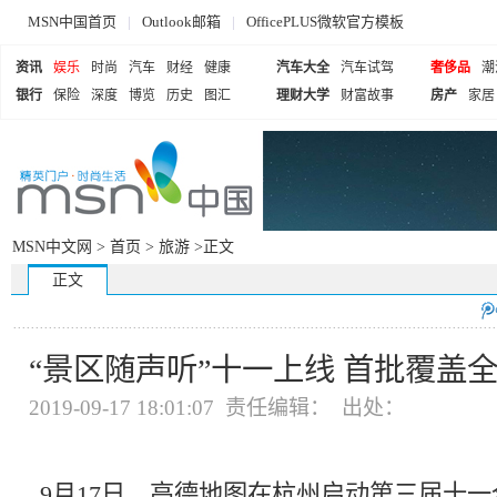
MSN中国首页
|
Outlook邮箱
|
OfficePLUS微软官方模板
资讯
娱乐
时尚
汽车
财经
健康
汽车大全
汽车试驾
奢侈品
潮
银行
保险
深度
博览
历史
图汇
理财大学
财富故事
房产
家居
MSN中文网 >
首页
>
旅游
>正文
正文
“景区随声听”十一上线 首批覆盖全
2019-09-17 18:01:07 责任编辑： 出处：
9月17日，高德地图在杭州启动第三届十