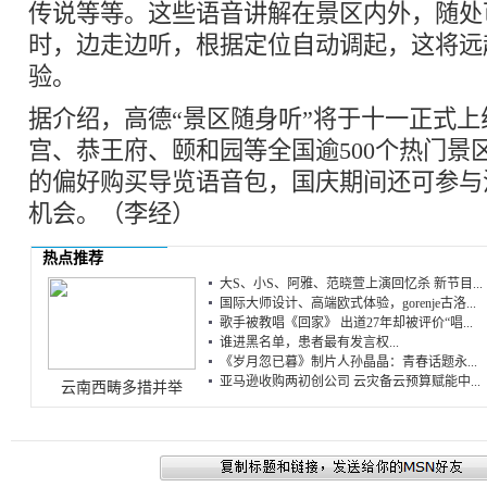
传说等等。这些语音讲解在景区内外，随处
时，边走边听，根据定位自动调起，这将远
验。
据介绍，高德“景区随身听”将于十一正式
宫、恭王府、颐和园等全国逾500个热门景
的偏好购买导览语音包，国庆期间还可参与
机会。（李经）
热点推荐
大S、小S、阿雅、范晓萱上演回忆杀 新节目...
国际大师设计、高端欧式体验，gorenje古洛...
歌手被教唱《回家》 出道27年却被评价“唱...
谁进黑名单，患者最有发言权...
《岁月忽已暮》制片人孙晶晶：青春话题永...
亚马逊收购两初创公司 云灾备云预算赋能中...
云南西畴多措并举