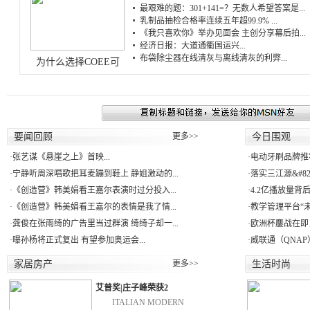
最艰难的题：301+141=？无数人希望答案是...
乳制品抽检合格率连续五年超99.9% ...
《我只喜欢你》举办见面会 主创分享幕后拍...
经济日报：大道通衢国运兴...
布袋除尘器在线清灰与离线清灰的利弊...
为什么选择COEE可
要闻回顾
更多>>
今日围观
·
张艺谋《悬崖之上》首映...
·
电动牙刷品牌推
·
宁静听周深唱歌把耳麦蹦到鞋上 静姐激动的...
·
落实三江源&#82
·
《创造营》韩美娟看王嘉尔表演时过分投入...
·
4.2亿播放量背
·
《创造营》韩美娟看王嘉尔的表情是我了情...
·
教学管理平台“未
·
龚俊在张雨绮的广告里当过群演 绮绮子却一...
·
欧洲杯鏖战在即，国
·
曝孙杨将正式复出 有望参加奥运会...
·
威联通（QNAP）回
家居房产
更多>>
生活时尚
艾普奖|庄子峰荣获2
ITALIAN MODERN