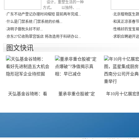
设计，重塑生活的一种
方式。 以独特、…
·
广东不动产登记办理时间缩短 提前两年完成...
·
北京植物医生蔬
·
什么是门禁系统 门禁系统的价格...
·
和其正凉茶春节促
·
决明子做枕头好不好...
·
性格好的宝宝易成
·
京东27亿收购翠宫饭店 将改造用于科研办公...
·
求职应聘避开这
图文快讯
天弘基金谷琦彬：看
董承非重仓股被“定
年10月十亿展宏