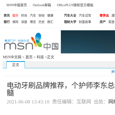
MSN中国首页
|
Outlook邮箱
|
OfficePLUS微软官方模板
资讯
娱乐
时尚
汽车
财经
健康
汽车大全
汽车试驾
奢侈品
潮
银行
保险
深度
博览
历史
图汇
理财大学
财富故事
房产
家居
MSN中文网 >
首页
>
科技
>正文
正文
电动牙刷品牌推荐，个护师李东总
髓
2021-06-08 13:43:10 责任编辑：互联网 出处：
网