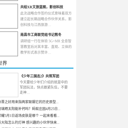
共绘XR文旅蓝图，影创科技
此次战略合作签约仪式意味着双方
建立起长期战略合作伙伴关系，影
创科技与江西旅游…
南昌市工商联党组书记熊冬
调研组一行在体验 5G+MR 全息智
慧教室后对其丰富、直观、立体的
教学形式表示赞许…
世界
《少年三国志2》共筑军团
今天要给少年们介绍的就是中的
军团玩法，快点跟紧队伍，不要
走神…
秦晋之好用来指两家联姻它的历史原型...
璃晒太阳能补钙吗？蚂蚁庄园4月25日...
耀5月1日返场皮肤是哪个 一起来看看...
大陆怎么钓灯神 感兴趣的小伙伴快来...