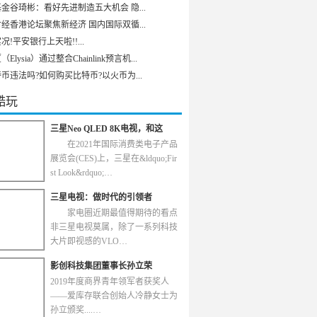
金谷琦彬：看好先进制造五大机会 隐...
经香港论坛聚焦新经济 国内国际双循...
况!平安银行上天啦!!...
Elysia）通过整合Chainlink预言机...
币违法吗?如何购买比特币?以火币为...
酷玩
三星Neo QLED 8K电视，和这
在2021年国际消费类电子产品
展览会(CES)上，三星在&ldquo;Fir
st Look&rdquo;…
三星电视：做时代的引领者
家电圈近期最值得期待的看点
非三星电视莫属，除了一系列科技
大片即视感的VLO…
影创科技集团董事长孙立荣
2019年度商界青年领军者获奖人
——爱库存联合创始人冷静女士为
孙立颁奖....…