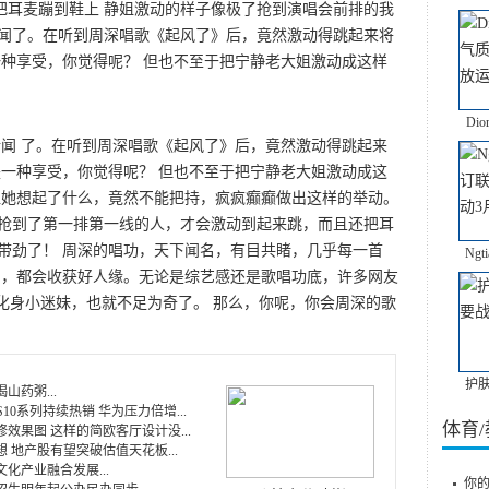
把耳麦蹦到鞋上 静姐激动的样子像极了抢到演唱会前排的我
新闻了。在听到周深唱歌《起风了》后，竟然激动得跳起来将
一种享受，你觉得呢？ 但也不至于把宁静老大姐激动成这样
Di
 新闻 了。在听到周深唱歌《起风了》后，竟然激动得跳起来
是一种享受，你觉得呢？ 但也不至于把宁静老大姐激动成这
让她想起了什么，竟然不能把持，疯疯癫癫做出这样的举动。
抢到了第一排第一线的人，才会激动到起来跳，而且还把耳
带劲了！ 周深的唱功，天下闻名，有目共睹，几乎每一首
Ngt
目，都会收获好人缘。无论是综艺感还是歌唱功底，许多网友
间化身小迷妹，也就不足为奇了。 那么，你呢，你会周深的歌
护
山药粥...
y S10系列持续热销 华为压力倍增...
体育
效果图 这样的简欧客厅设计没...
 地产股有望突破估值天花板...
化产业融合发展...
你