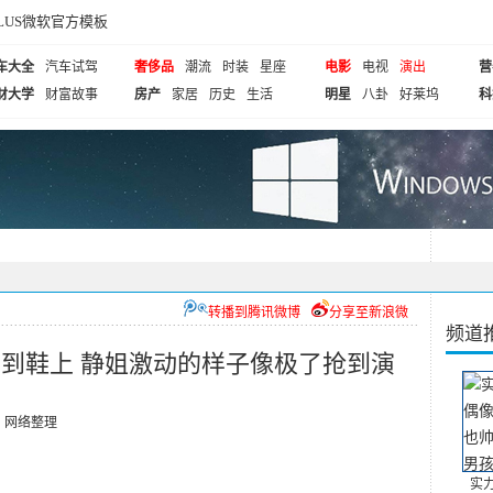
cePLUS微软官方模板
车大全
汽车试驾
奢侈品
潮流
时装
星座
电影
电视
演出
营
财大学
财富故事
房产
家居
历史
生活
明星
八卦
好莱坞
科
转播到腾讯微博
分享至新浪微
频道
到鞋上 静姐激动的样子像极了抢到演
：
网络整理
实