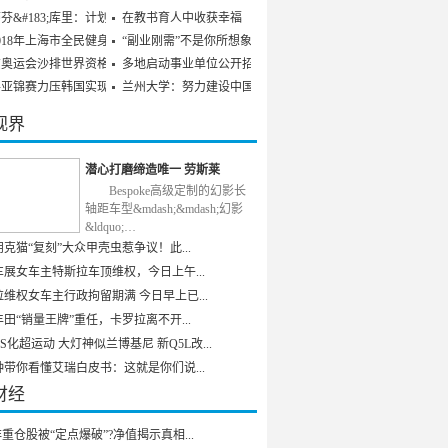
芬&#183;库里：计划参
在教书育人中收获幸福
018年上海市全民健身发
“副业刚需”不是你所想象
京奥运会沙排世界资格赛
多地启动事业单位公开招聘
乒亚锦赛力压韩国实现男
兰州大学：努力建设中国特
视界
潜心打磨缔造唯一 劳斯莱
Bespoke高级定制的幻影长
轴距车型&mdash;&mdash;幻影
&ldquo;…
克猫“复刻”大众甲壳虫惹争议！此...
车展女车主特斯拉车顶维权，今日上午...
维权女车主行政拘留期满 今日早上已...
田“销量王牌”重任，卡罗拉离不开...
S化超运动 大灯神似兰博基尼 新Q5L改...
钟带你看懂艾瑞白皮书：这就是你们说...
财经
重仓股被“定点爆破”?净值揭示真相...