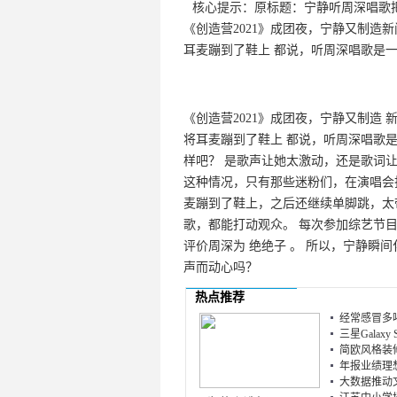
核心提示：原标题：宁静听周深唱歌
《创造营2021》成团夜，宁静又制造
耳麦蹦到了鞋上 都说，听周深唱歌是
《创造营2021》成团夜，宁静又制造
将耳麦蹦到了鞋上 都说，听周深唱歌
样吧？ 是歌声让她太激动，还是歌词
这种情况，只有那些迷粉们，在演唱会
麦蹦到了鞋上，之后还继续单脚跳，太
歌，都能打动观众。 每次参加综艺节
评价周深为 绝绝子 。 所以，宁静瞬
声而动心吗？
热点推荐
经常感冒多喝
三星Galax
简欧风格装修
年报业绩理想
大数据推动文