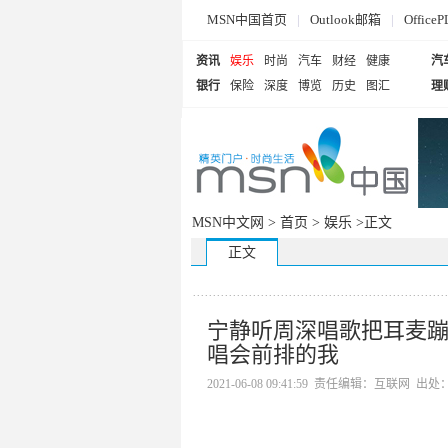
MSN中国首页
|
Outlook邮箱
|
Offi
资讯
娱乐
时尚
汽车
财经
健康
汽
银行
保险
深度
博览
历史
图汇
理
MSN中文网 >
首页
>
娱乐
>正文
正文
宁静听周深唱歌把耳麦蹦
唱会前排的我
2021-06-08 09:41:59 责任编辑：互联网 出处