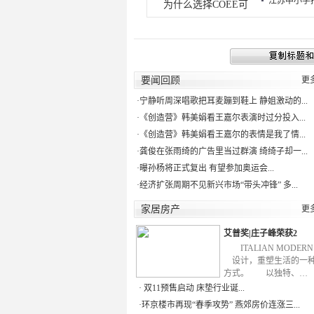
江苏中小学招
为什么选择COEE可
要闻回顾
更
·
宁静听周深唱歌把耳麦蹦到鞋上 静姐激动的...
·
《创造营》韩美娟看王嘉尔表演时过分投入...
·
《创造营》韩美娟看王嘉尔的表情是我了情...
·
龚俊在张雨绮的广告里当过群演 绮绮子却一...
·
曝孙杨将正式复出 有望参加奥运会...
·
经济扩张周期不见新兴市场“带头冲锋” 多...
家居房产
更
艾普奖|庄子峰荣获2
ITALIAN MODE
设计，重塑生活的一
方式。 以独特、…
·
双11预售启动 床垫行业诞...
·
环京楼市再现“春季攻势” 燕郊房价连涨三...