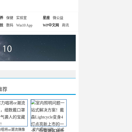
养
保健
实验室
星座
微公益
技
数码
Win10 App
WP中文网
商讯
推荐
力唱将or潮流偶像
室内照明问题一站式