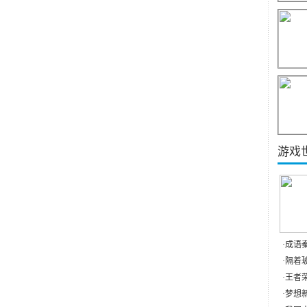
游戏
·
成语
·
隔着玻
·
王者荣
·
梦想新