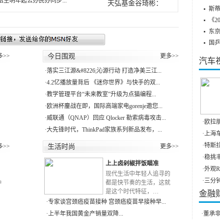
生明年起公办民办同步...
天弘基金谷琦彬：
斯蒂
《2
东
国
多>>
今日围观
更多>>
汽车
·
落实三江源&#8226;沁源行动 打造净美三江...
·
4.2亿播放量背后 《迷你世界》与快手的双...
·
教学管理平台“未来教室”升级为点猫编程...
·
欧洲杯鏖战在即，国际高端家电gorenje邀您...
·
威联通（QNAP）回应 Qlocker 勒索病毒攻击...
·
欧拉朋
·
大先锋时代，ThinkPad家族系列新品发布，...
·
上海
·
特斯拉
多>>
生活时尚
更多>>
·
稳挑丰
上上卤剁椒拌饭瞄准
·
外观R
RN
现代生活中年轻人追寻的
·
三分
种
都是快节奏的生活，这就
是这个时代特征，…
金融
·
专家谈宫颈癌疫苗接种 宫颈癌疫苗早接种早...
·
上半年我国黄金产销量双降...
·
董承非