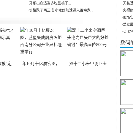
·
牙龈出血适当多吃些橘子...
·
天弘基
·
价格跌了两三成 小龙虾加速进入百姓家...
·
央视财
·
现场实
·
爱立厦（
·
买比特
数码
被“定
年10月十亿展宏图，
双十二小米空调巨头