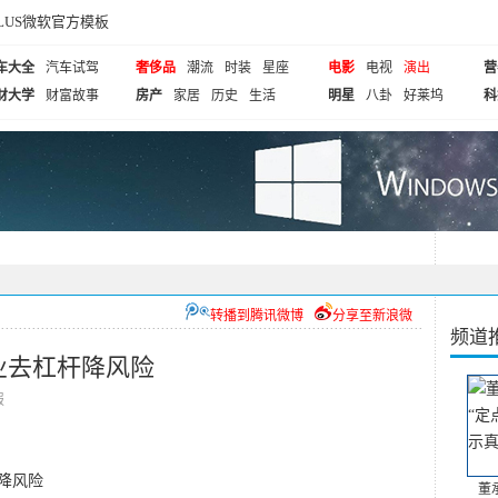
cePLUS微软官方模板
车大全
汽车试驾
奢侈品
潮流
时装
星座
电影
电视
演出
营
财大学
财富故事
房产
家居
历史
生活
明星
八卦
好莱坞
科
转播到腾讯微博
分享至新浪微
频道
业去杠杆降风险
报
降风险
董