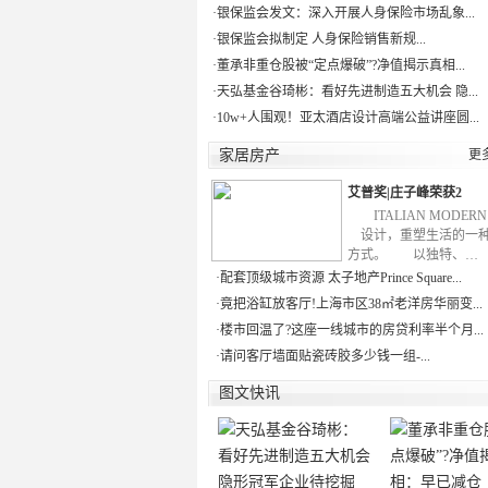
·
银保监会发文：深入开展人身保险市场乱象...
·
银保监会拟制定 人身保险销售新规...
·
董承非重仓股被“定点爆破”?净值揭示真相...
·
天弘基金谷琦彬：看好先进制造五大机会 隐...
·
10w+人围观！亚太酒店设计高端公益讲座圆...
家居房产
更
艾普奖|庄子峰荣获2
ITALIAN MODE
设计，重塑生活的一
方式。 以独特、…
·
配套顶级城市资源 太子地产Prince Square...
·
竟把浴缸放客厅!上海市区38㎡老洋房华丽变...
·
楼市回温了?这座一线城市的房贷利率半个月...
·
请问客厅墙面贴瓷砖胶多少钱一组-...
图文快讯