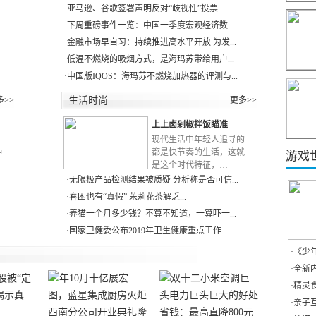
·
亚马逊、谷歌签署声明反对“歧视性”投票...
·
下周重磅事件一览：中国一季度宏观经济数...
·
金融市场早自习：持续推进高水平开放 为发...
·
低温不燃烧的吸烟方式，是海玛苏带给用户...
·
中国版IQOS：海玛苏不燃烧加热器的评测与...
多>>
生活时尚
更多>>
上上卤剁椒拌饭瞄准
RN
现代生活中年轻人追寻的
种
都是快节奏的生活，这就
游戏
是这个时代特征，…
·
无限极产品检测结果被质疑 分析称是否可信...
·
春困也有“真假” 茉莉花茶解乏...
·
养猫一个月多少钱？不算不知道，一算吓一...
·
国家卫健委公布2019年卫生健康重点工作...
·
《少
·
全新内
·
精灵食
·
亲子互