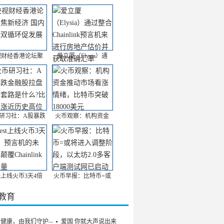
视财经香港论坛聚
爱立厦（Elysia）通
研习社：A股暴跌
火币观察：机构资金
st上线火币3天4倍
火币早报：比特币=或
/教育
的健康，由我们守护——
爱国 你就大声说出来