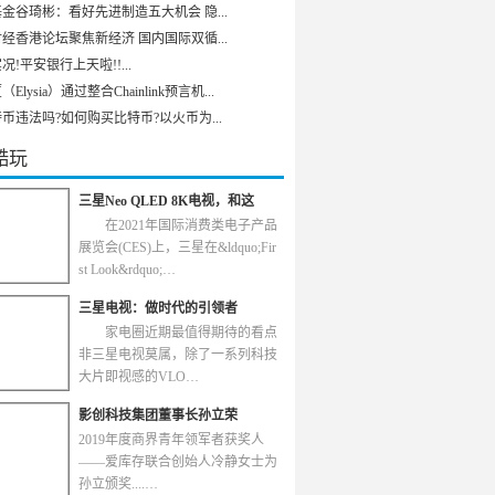
金谷琦彬：看好先进制造五大机会 隐...
经香港论坛聚焦新经济 国内国际双循...
况!平安银行上天啦!!...
Elysia）通过整合Chainlink预言机...
币违法吗?如何购买比特币?以火币为...
酷玩
三星Neo QLED 8K电视，和这
在2021年国际消费类电子产品
展览会(CES)上，三星在&ldquo;Fir
st Look&rdquo;…
三星电视：做时代的引领者
家电圈近期最值得期待的看点
非三星电视莫属，除了一系列科技
大片即视感的VLO…
影创科技集团董事长孙立荣
2019年度商界青年领军者获奖人
——爱库存联合创始人冷静女士为
孙立颁奖....…