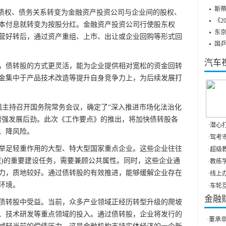
斯蒂
债权、债务关系转变为金融资产投资公司与企业间的股权、
《2
本付息就转变为按股分红。金融资产投资公司行使股东权
东
营好转后，通过资产重组、上市、出让或企业回购等形式回
国
汽车
债转股的方式更灵活，能为企业提供相对宽松的资金回转
金集中于产品技术改造等提升自身竞争力上，为后续发展打
强主持召开国务院常务会议，确定了“深入推进市场化法治化
增强发展后劲。此次《工作要点》的推出，将加快债转股各
·
潜心打
、降风险。
·
驾考市
足轻重作用的大型、特大型国家重点企业。这些企业往往
·
超级教
域)的重要建设任务，需要兼顾公共属性。同时，这些企业通
·
教练学
力，质地较好。通过债转股的有效推进，能够缓解企业存在
·
线上办
环境。
·
车轮互
金融
转股中受益。当前，众多产业领域正经历转型升级的爬坡
、技术研发等重点领域的投入。通过债转股，企业将发行的
·
董承非