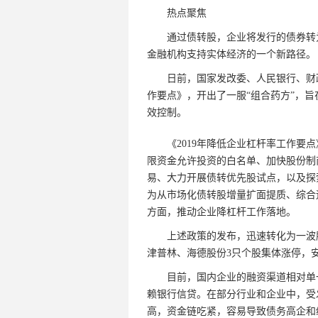
热点聚焦
通过债转股，企业将发行的债券转为
金融机构支持实体经济的一个新路径。
日前，国家发改委、人民银行、财政部
作要点》，开出了一服“组合药方”，
效控制。
《2019年降低企业杠杆率工作要点
限资金允许投资的白名单、加快股份制
易、大力开展债转优先股试点，以及探
为从市场化债转股增量扩面提质、综合
方面，推动企业降杠杆工作落地。
上述政策的发布，迅速转化为一波股市
津普林、海德股份3只个股集体涨停，
目前，国内企业的融资渠道相对单一
赖银行信贷。在部分行业和企业中，受
高，资金链吃紧，容易导致债务高企和