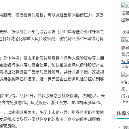
股票，将债权转为股权，可以减轻当前的偿债压力，这是
、银保监会四部门联合印发《2019年降低企业杠杆率工
央
旨在打好防范化解重大风险攻坚战，使宏观经济杠杆率得到有
》具体包括：将市场化债转股资管产品列入保险资金等长期
商业银行定向降准资金使用、加快推进市场化债转股资产交
火币
索提出公募资管产品参与债转股等，共计21条举措。这被视
运用各类降杠杆措施、进一步完善企业债务风险防控机制等
行情。7月30日，债转股概念股掀涨停潮，陕国投A、天
Ne
安信信托涨逾9%，风范股份、浙江东方、秦川机床涨超5%。
，以间接融资为主，除了上市企业外，更多企业仍主要依
体育
发展需求以及行业周期性变化的影响，企业的债务规模偏
经营风险。
你