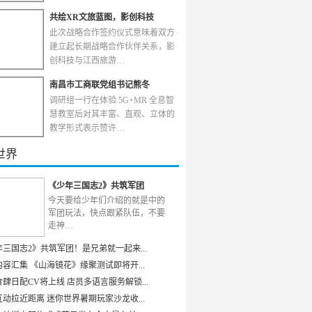
共绘XR文旅蓝图，影创科技
此次战略合作签约仪式意味着双方
建立起长期战略合作伙伴关系，影
创科技与江西旅游…
南昌市工商联党组书记熊冬
调研组一行在体验 5G+MR 全息智
慧教室后对其丰富、直观、立体的
教学形式表示赞许…
世界
《少年三国志2》共筑军团
今天要给少年们介绍的就是中的
军团玩法，快点跟紧队伍，不要
走神…
年三国志2》共筑军团！是兄弟就一起来...
容汇集 《山海镜花》缘聚测试即将开...
肆日配CV将上线 店员多语言服务解锁...
动拉近距离 迷你世界暑期玩家沙龙收...