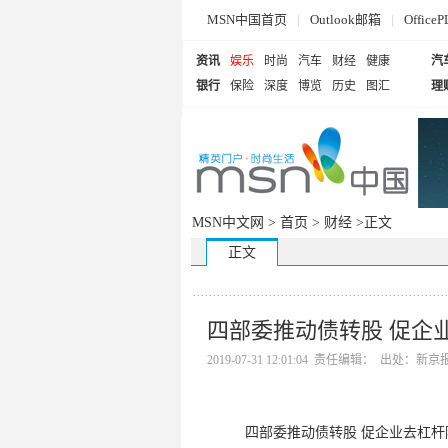
MSN中国首页
|
Outlook邮箱
|
Offi
资讯
娱乐
时尚
汽车
财经
健康
汽
银行
保险
深度
博览
历史
图汇
理
MSN中文网 >
首页
>
财经
>正文
正文
四部委推动债转股 促企
2019-07-31 12:01:04 责任编辑： 出处：新京
四部委推动债转股 促企业去杠杆