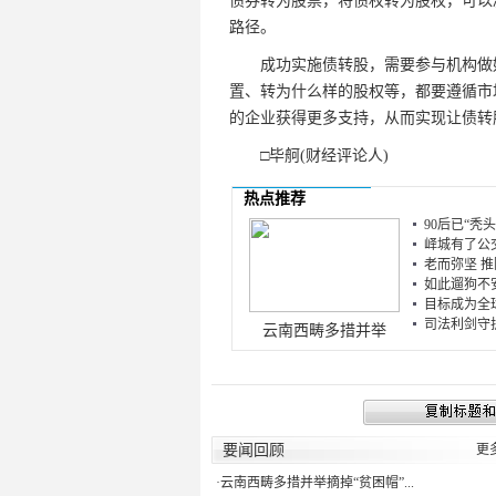
债券转为股票，将债权转为股权，可以
路径。
成功实施债转股，需要参与机构做好
置、转为什么样的股权等，都要遵循市
的企业获得更多支持，从而实现让债转
□毕舸(财经评论人)
热点推荐
90后已“秃头
峄城有了公交
老而弥坚 推陈
如此遛狗不安
目标成为全球
司法利剑守护
云南西畴多措并举
要闻回顾
更
·
云南西畴多措并举摘掉“贫困帽”...