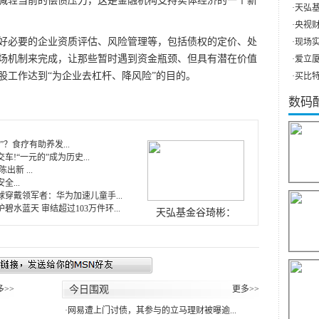
减轻当前的偿债压力，这是金融机构支持实体经济的一个新
·
天弘基
·
央视财
必要的企业资质评估、风险管理等，包括债权的定价、处
·
现场实
场机制来完成，让那些暂时遇到资金瓶颈、但具有潜在价值
·
爱立厦（
股工作达到“为企业去杠杆、降风险”的目的。
·
买比特
数码
”？食疗有助养发...
车!“一元的”成为历史...
出新 ...
全...
穿戴领军者：华为加速儿童手...
碧水蓝天 审结超过103万件环...
天弘基金谷琦彬：
多>>
今日围观
更多>>
·
网易遭上门讨债，其参与的立马理财被曝逾...