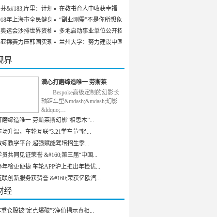
芬&#183;库里：计划参
在教书育人中收获幸福
018年上海市全民健身发
“副业刚需”不是你所想象
京奥运会沙排世界资格赛
多地启动事业单位公开招聘
乒亚锦赛力压韩国实现男
兰州大学：努力建设中国特
视界
潜心打磨缔造唯一 劳斯莱
Bespoke高级定制的幻影长
轴距车型&mdash;&mdash;幻影
&ldquo;…
磨缔造唯一 劳斯莱斯幻影“相思木”...
场升温，车轮互联“3.21学车节”轻...
练教学平台 超强赋能驾培招生季...
员共同见证荣誉 &#160;第三届“中国...
年检更便捷 车轮APP沪上推出年检优...
联创新服务获赞誉 &#160;荣获亿欧汽...
财经
重仓股被“定点爆破”?净值揭示真相...