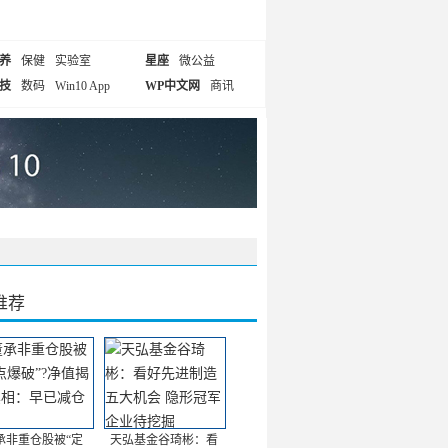
养
保健
实验室
星座
微公益
技
数码
Win10 App
WP中文网
商讯
推荐
承非重仓股被“定
天弘基金谷琦彬：看