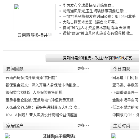
华为发布全球最快AI训练集群...
防潮通风采光,卫生间装修事项要注意!...
一加7T系列旗舰发布时间公布：9月26日北美...
大陆古籍艺术类图书展台北开幕...
协同“风”起人才资金技术加速涌动 天津谱...
遏制“野游”黄山景区实施首次有偿救援 收...
云南西畴多措并举
要闻回顾
更多>>
今日围观
·
云南西畴多措并举摘掉“贫困帽”...
·
网易遭上门讨债
·
银保监会发文：深入开展人身保险市场乱象...
·
亚马逊、谷歌签署
·
银保监会拟制定 人身保险销售新规...
·
下周重磅事件一
·
董承非重仓股被“定点爆破”?净值揭示真相...
·
金融市场早自习：
·
天弘基金谷琦彬：看好先进制造五大机会 隐...
·
低温不燃烧的吸
·
10w+人围观！亚太酒店设计高端公益讲座圆...
·
中国版IQOS：
家居房产
更多>>
生活时尚
艾普奖|庄子峰荣获2