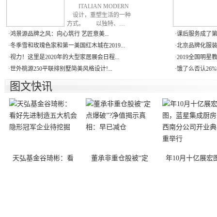
ITALIAN MODERN
设计，重塑生活的一种
方式。 以独特、…
·
鸿景源品牌之风：向心筑行 艺匠意美...
·
课后服务成了第二
·
冬季雪和玫瑰色家和第一美国红木城在2019...
·
北京品牌化服装
·
视力！这里是2020年的大型家居展会日程...
·
2019全国明星
·
世外桃源250平联排别墅简美风格设计!...
·
饿了么否认26%
图文快讯
天弘基金谷琦彬：看
董承非重仓股被“定
年10月十亿展宏