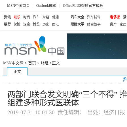
MSN中国首页
|
Outlook邮箱
|
OfficePLUS微软官方模板
资讯
娱乐
时尚
汽车
财经
健康
汽车大全
汽车试驾
奢侈品
潮
银行
保险
深度
博览
历史
图汇
理财大学
财富故事
房产
家居
MSN中文网 >
首页
>
财经
>正文
正文
两部门联合发文明确“三个不得” 
组建多种形式医联体
2019-07-31 10:01:30 责任编辑： 出处：经济日