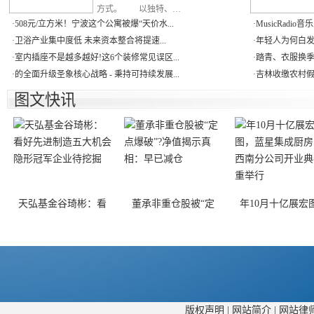
方式。 以独特、…
·
508元/立方米！宁波这个公寓被爆“天价水...
·
MusicRadio
·
卫浴产业集中度低 未来资本整合将提速...
·
年轻人为何白发
·
室内插座不是越多越好!这6个装修常见误区...
·
踏青、衣服换季
·
的全面升级圣象核心战略 - 秉持可持续发展...
·
吉林收缴农村假冒
图文快讯
天弘基金谷琦彬：看
董承非重仓股被“定
年10月十亿展宏
版权声明
|
网站简介
|
网站律