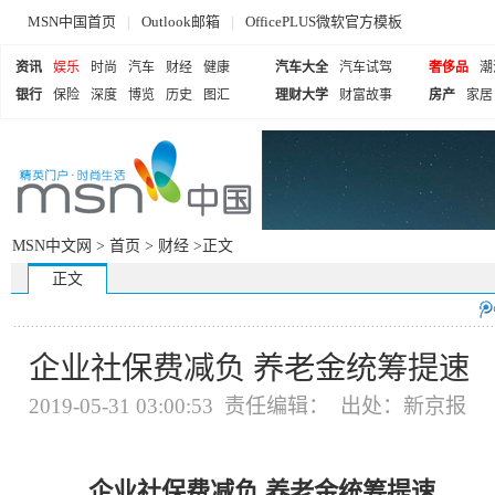
MSN中国首页
|
Outlook邮箱
|
OfficePLUS微软官方模板
资讯
娱乐
时尚
汽车
财经
健康
汽车大全
汽车试驾
奢侈品
潮
银行
保险
深度
博览
历史
图汇
理财大学
财富故事
房产
家居
MSN中文网 >
首页
>
财经
>正文
正文
企业社保费减负 养老金统筹提速
2019-05-31 03:00:53 责任编辑： 出处：新京报
企业社保费减负 养老金统筹提速