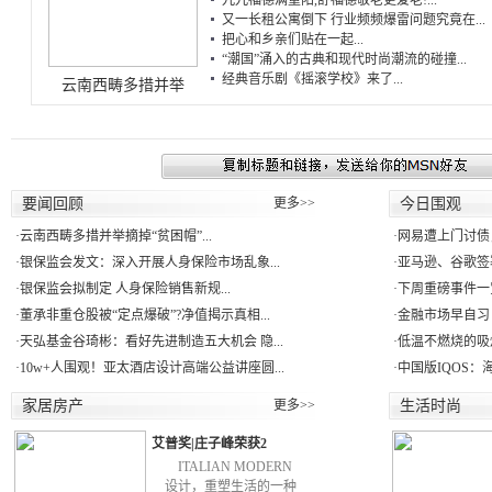
九九福德满重阳,舒福德敬老更爱老!...
又一长租公寓倒下 行业频频爆雷问题究竟在...
把心和乡亲们贴在一起...
“潮国”涌入的古典和现代时尚潮流的碰撞...
经典音乐剧《摇滚学校》来了...
云南西畴多措并举
要闻回顾
更多>>
今日围观
·
云南西畴多措并举摘掉“贫困帽”...
·
网易遭上门讨债
·
银保监会发文：深入开展人身保险市场乱象...
·
亚马逊、谷歌签署
·
银保监会拟制定 人身保险销售新规...
·
下周重磅事件一
·
董承非重仓股被“定点爆破”?净值揭示真相...
·
金融市场早自习：
·
天弘基金谷琦彬：看好先进制造五大机会 隐...
·
低温不燃烧的吸
·
10w+人围观！亚太酒店设计高端公益讲座圆...
·
中国版IQOS：
家居房产
更多>>
生活时尚
艾普奖|庄子峰荣获2
ITALIAN MODERN
设计，重塑生活的一种