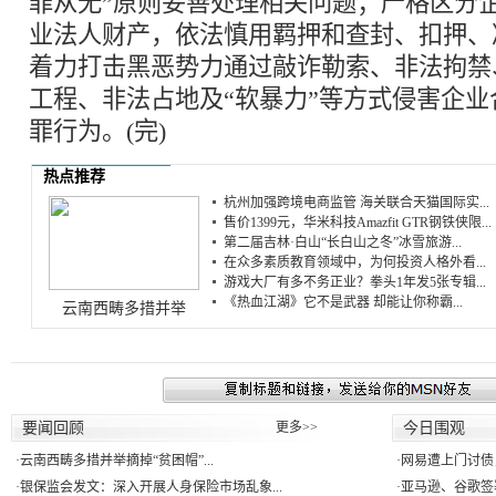
罪从无”原则妥善处理相关问题；严格区分
业法人财产，依法慎用羁押和查封、扣押、
着力打击黑恶势力通过敲诈勒索、非法拘禁
工程、非法占地及“软暴力”等方式侵害企
罪行为。(完)
热点推荐
杭州加强跨境电商监管 海关联合天猫国际实...
售价1399元，华米科技Amazfit GTR钢铁侠限...
第二届吉林·白山“长白山之冬”冰雪旅游...
在众多素质教育领域中，为何投资人格外看...
游戏大厂有多不务正业？拳头1年发5张专辑...
《热血江湖》它不是武器 却能让你称霸...
云南西畴多措并举
要闻回顾
更多>>
今日围观
·
云南西畴多措并举摘掉“贫困帽”...
·
网易遭上门讨债
·
银保监会发文：深入开展人身保险市场乱象...
·
亚马逊、谷歌签署