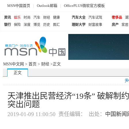
MSN中国首页
|
Outlook邮箱
|
OfficePLUS微软官方模板
资讯
娱乐
时尚
汽车
财经
健康
汽车大全
汽车试驾
奢侈品
潮
银行
保险
深度
博览
历史
图汇
理财大学
财富故事
房产
家居
MSN中文网 >
首页
>
财经
>正文
正文
天津推出民营经济“19条” 破解制
突出问题
2019-01-09 11:00:50 责任编辑： 出处：
中国新闻