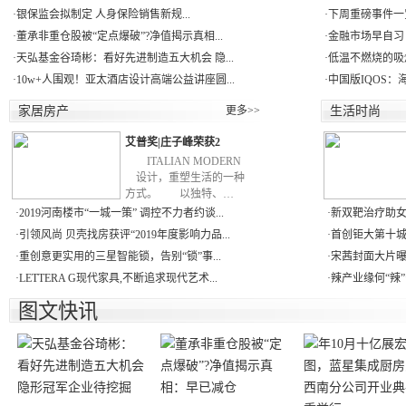
·
银保监会拟制定 人身保险销售新规...
·
下周重磅事件一
·
董承非重仓股被“定点爆破”?净值揭示真相...
·
金融市场早自习：
·
天弘基金谷琦彬：看好先进制造五大机会 隐...
·
低温不燃烧的吸
·
10w+人围观！亚太酒店设计高端公益讲座圆...
·
中国版IQOS：
家居房产
更多>>
生活时尚
艾普奖|庄子峰荣获2
ITALIAN MODERN
设计，重塑生活的一种
方式。 以独特、…
·
2019河南楼市“一城一策” 调控不力者约谈...
·
新双靶治疗助女
·
引领风尚 贝壳找房获评“2019年度影响力品...
·
首创钜大第十城,
·
重创意更实用的三星智能锁，告别“锁”事...
·
宋茜封面大片曝光
·
LETTERA G现代家具,不断追求现代艺术...
·
辣产业缘何“辣”么
图文快讯