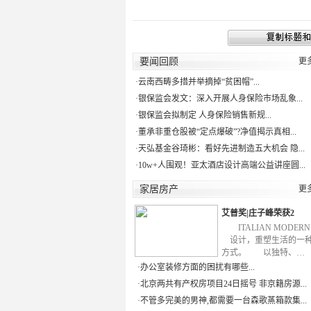
要闻回顾
更
·
云南西畴多措并举摘掉“贫困帽”...
·
银保监会发文：深入开展人身保险市场乱象...
·
银保监会拟制定 人身保险销售新规...
·
董承非重仓股被“定点爆破”?净值揭示真相...
·
天弘基金谷琦彬：看好先进制造五大机会 隐...
·
10w+人围观！亚太酒店设计高端公益讲座圆...
家居房产
更
艾普奖|庄子峰荣获2
ITALIAN MODE
设计，重塑生活的一
方式。 以独特、…
·
办公室装修方面的困扰有哪些...
·
北京两共有产权房项目24日摇号 非京籍房源...
·
不管多完美的男神,都需要一台森歌蒸箱款集...