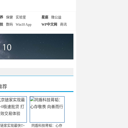
养
保健
实验室
星座
微公益
技
数码
Win10 App
WP中文网
商讯
推荐
链家实现最快T+
同盾科技蒋韬：心存