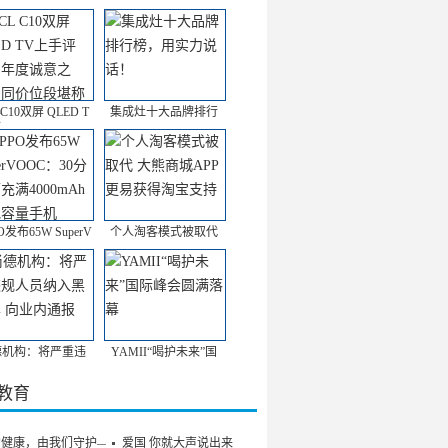
 C10双屏 QLED T
集成灶十大品牌排行
O发布65W SuperV
个人淘客模式被取代
德机构：将严重违
YAMII“喝护未来”国
/教育
的健康，由我们守护——
爱国 你就大声说出来