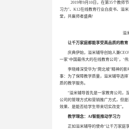
2019年9月10日，在第35个教师
习力”、K12在线教育行业白皮书、
堂，共襄师者盛典!
溢米辅
让千万家庭都能享受高品质的教育
庆典伊始，溢米辅导创始人兼CEO李
一家‘中国最伟大的在线教育公司’，‘
李晓峰深受华为“爬北坡”精神的影
事：为了保障教学质量，溢米辅导选择
质的教学服务。
“溢米辅导首先是一家教育公司，互
公司的管理方式和营销推广方式，但是
效果、是能否给学生带来切实改变”。
教学理念：AI智能推动学习力
正如溢米辅导的使命“让千万家庭享