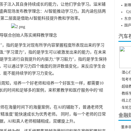
孩子注入其自身持续成长的能力，让他们学会学习。溢米辅
斯蒂
盛典现场发布教学理念：AI智能推动学习力。其内涵包括两
《2
;第二层面是借助AI智能科技提升教和学效率。
东
国
联合创始人陈实阐释教学理念
汽车
”，指的是学生对现有所学内容掌握程度所表现出来的学习
值;“学习潜力”，指的是学生可以被激发出来的能力，在未来
的是学生进行自我提升的内驱力;“学习毅力”，指的是学生保持
，可以通过学习力四个维度的测评数值变化，来反应学生会
·
潜心打
、能不能持续学的学习力变化。
·
驾考市
周知，培养一个好老师和培养一个好医生一样，都需要10
·
超级教
够长的时间和足够多的案例，来积累教学和医疗服务中的“经
·
教练学
·
线上办
师在海量时间下的海量案例，在AI的辅助下，普通老师凭
·
车轮互
和“精准度”能快速成长为优秀老师。 同时，每一个老师的日常
金融
据，AI和真人老师相辅相成，双螺旋上升。
·
董承非