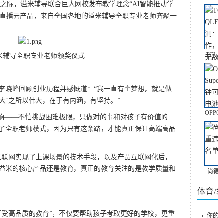
节之际，溢米辅导联合巨人网校发布教学理念“AI智能推动学
溢米直播云产品，来自全国各地的溢米辅导全职专业老师齐聚一
TCL
导全职专业老师领奖仪式
晓峰回顾创业历程并感慨道：“我一直有个梦想，就是做
伟大’之所以伟大，在于有内涵，有坚持。”
OPP
响——不怕挑战困难极限，只做对的事和对孩子有价值的
了全职老师模式，因为只有这条路，才能真正保证高端高品
联网实现了上课场景的技术手段，以及产品互联网化后，
溢米的核心产品还是教育，真正的教育关注的是教学质量和
尚
体育
受高品质的教育”，不仅要帮助孩子考取更好的学校，更重
你