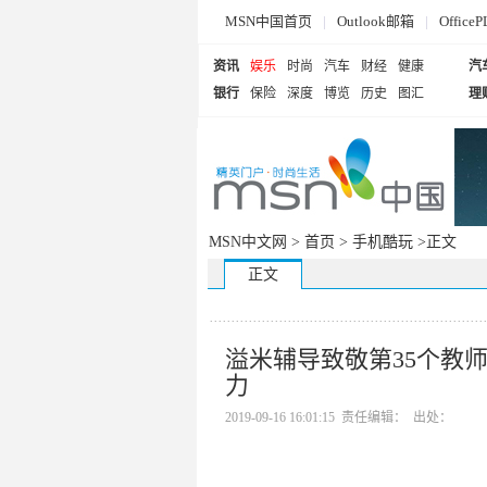
MSN中国首页
|
Outlook邮箱
|
Offi
资讯
娱乐
时尚
汽车
财经
健康
汽
银行
保险
深度
博览
历史
图汇
理
MSN中文网 >
首页
>
手机酷玩
>正文
正文
溢米辅导致敬第35个教
力
2019-09-16 16:01:15 责任编辑： 出处：