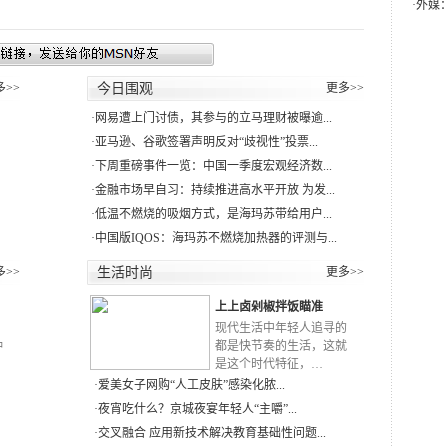
·
外媒
多>>
今日围观
更多>>
·
网易遭上门讨债，其参与的立马理财被曝逾...
·
亚马逊、谷歌签署声明反对“歧视性”投票...
·
下周重磅事件一览：中国一季度宏观经济数...
·
金融市场早自习：持续推进高水平开放 为发...
·
低温不燃烧的吸烟方式，是海玛苏带给用户...
·
中国版IQOS：海玛苏不燃烧加热器的评测与...
多>>
生活时尚
更多>>
上上卤剁椒拌饭瞄准
RN
现代生活中年轻人追寻的
种
都是快节奏的生活，这就
是这个时代特征，…
·
爱美女子网购“人工皮肤”感染化脓...
·
夜宵吃什么？京城夜宴年轻人“主嚼”...
·
交叉融合 应用新技术解决教育基础性问题...