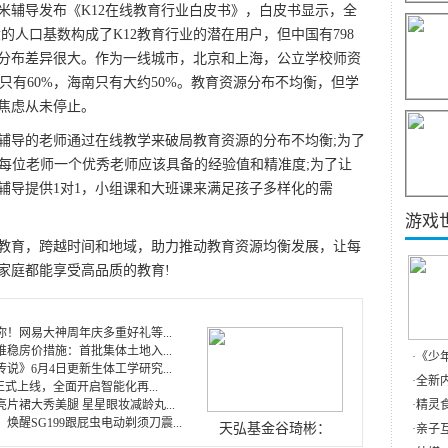
辅导发布《K12在线教育行业白皮书》，白皮书显示，全
的人口基数构成了K12教育行业的潜在用户，但中国有798
分布差异很大。作为一线城市，北京和上海，公立学校师资
西只有60%，海南只有大约50%。教育资源分布不均衡，但学
焦虑从未停止。
导的老师通过在线教学来破局教育资源的分布不均衡;为了
能每位老师一个优秀老师应该具备的经验值和精准度;为了让
辅导提供1对1，小组课和大班课来满足孩子多样化的需
游戏
育，跨越时间和地域，助力推动教育资源均衡发展，让每
家庭都能享受高品质的教育!
！网易大神周年庆多重好礼等...
稳房价措施：首批集体土地入...
·
《少
说》6月4日更新生体工学研究...
·
全新内
正式上线，全面开启智能化再...
片裙大秀美腿 星星眼妆减龄丸...
·
精灵食
焕醒SG199跟屁虫电动剃须刀震...
天弘基金谷琦彬：
·
亲子互