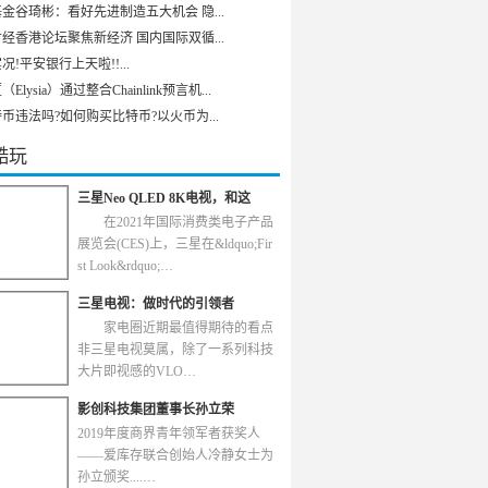
金谷琦彬：看好先进制造五大机会 隐...
经香港论坛聚焦新经济 国内国际双循...
况!平安银行上天啦!!...
Elysia）通过整合Chainlink预言机...
币违法吗?如何购买比特币?以火币为...
酷玩
三星Neo QLED 8K电视，和这
在2021年国际消费类电子产品
展览会(CES)上，三星在&ldquo;Fir
st Look&rdquo;…
三星电视：做时代的引领者
家电圈近期最值得期待的看点
非三星电视莫属，除了一系列科技
大片即视感的VLO…
影创科技集团董事长孙立荣
2019年度商界青年领军者获奖人
——爱库存联合创始人冷静女士为
孙立颁奖....…