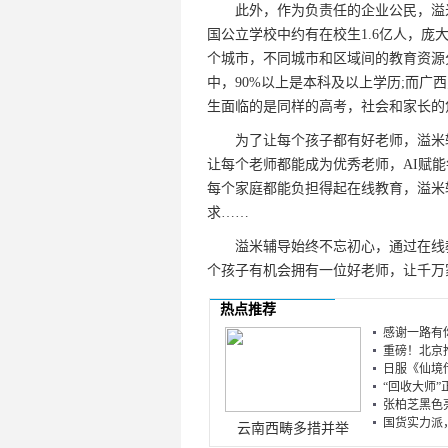
此外，作为负责任的企业公民，溢米
国公立学校中约有在校生1.6亿人，庞大
个城市，不同城市和区域间的教育资源
中，90%以上是本科及以上学历;而广
生面临的是同样的高考，社会和家长的
为了让每个孩子都有好老师，溢米辅
让每个老师都能成为优秀老师，AI赋
每个家庭都能负担得起在线教育，溢米
求……
溢米辅导始终不忘初心，通过在线教
个孩子有机会拥有一位好老师，让千万
热点推荐
感谢一路有你
重磅！北京推
日服《仙境传
“回收大师”
张柏芝黑色亮
国货实力派，
云南西畴多措并举