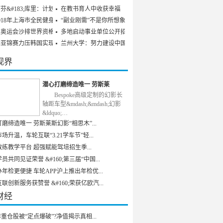
芬&#183;库里：计划参
在教书育人中收获幸福
018年上海市全民健身发
“副业刚需”不是你所想象
京奥运会沙排世界资格赛
多地启动事业单位公开招聘
乒亚锦赛力压韩国实现男
兰州大学：努力建设中国特
视界
潜心打磨缔造唯一 劳斯莱
Bespoke高级定制的幻影长
轴距车型&mdash;&mdash;幻影
&ldquo;…
磨缔造唯一 劳斯莱斯幻影“相思木”...
场升温，车轮互联“3.21学车节”轻...
练教学平台 超强赋能驾培招生季...
员共同见证荣誉 &#160;第三届“中国...
年检更便捷 车轮APP沪上推出年检优...
联创新服务获赞誉 &#160;荣获亿欧汽...
财经
重仓股被“定点爆破”?净值揭示真相...