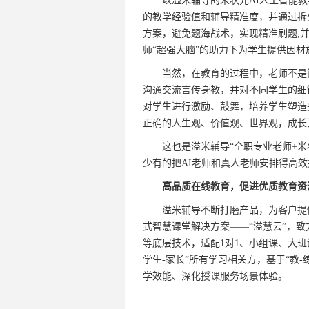
以溢米辅导的米状元AI人工智能教
的教学经验值和辅导精准度，并通过拆
方案，避免题海战术，实现精准刷题;
师“超强大脑”的助力下为学生提供因
当然，在教育的过程中，老师不是简
沟通交流言传身教，并对不同学生的细
对学生进行激励、鼓舞，培养学生塑造
正确的人生观、价值观、世界观，成长
这也是溢米辅导“全职专业老师+米状
少有的把AI老师和真人老师安排得高
高品质在线教育，促进优质教育资
溢米辅导不断打磨产品，为客户提供
式智慧课堂解决方案——“溢慧云”，致
等底层技术，适配1对1、小组课、大班课
学生-家长”所有学习相关方，基于“教
学效能、深化授课服务场景体验。