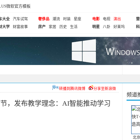
cePLUS微软官方模板
车大全
汽车试驾
奢侈品
潮流
时装
星座
电影
电视
演出
营
财大学
财富故事
房产
家居
历史
生活
明星
八卦
好莱坞
科
转播到腾讯微博
分享至新浪微
频道
师节，发布教学理念：AI智能推动学习
北京