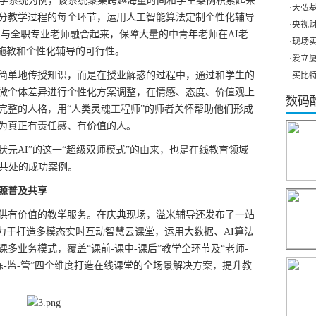
学系统为例，该系统聚集跨越海量时间和学生案例积累起来
·
天弘基
分教学过程的每个环节，运用人工智能算法定制个性化辅导
·
央视财
并与全职专业老师融合起来，保障大量的中青年老师在AI老
·
现场实
材施教和个性化辅导的可行性。
·
爱立厦（
单地传授知识，而是在授业解惑的过程中，通过和学生的
·
买比特
微个体差异进行个性化方案调整，在情感、态度、价值观上
数码
完整的人格，用“人类灵魂工程师”的师者关怀帮助他们形成
为真正有责任感、有价值的人。
元AI”的这一“超级双师模式”的由来，也是在线教育领域
效共处的成功案例。
源普及共享
有价值的教学服务。在庆典现场，溢米辅导还发布了一站
力于打造多模态实时互动智慧云课堂，运用大数据、AI算法
多业务模式，覆盖“课前-课中-课后”教学全环节及“老师-
-练-监-管”四个维度打造在线课堂的全场景解决方案，提升教