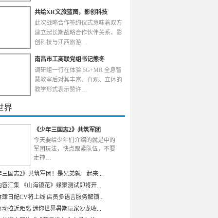
共绘XR文旅蓝图，影创科技
此次战略合作签约仪式意味着双方
建立起长期战略合作伙伴关系，影
创科技与江西旅游…
南昌市工商联党组书记熊冬
调研组一行在体验 5G+MR 全息智
慧教室后对其丰富、直观、立体的
教学形式表示赞许…
世界
《少年三国志2》共筑军团
今天要给少年们介绍的就是中的
军团玩法，快点跟紧队伍，不要
走神…
年三国志2》共筑军团！是兄弟就一起来...
容汇集 《山海镜花》缘聚测试即将开...
肆日配CV将上线 店员多语言服务解锁...
动拉近距离 迷你世界暑期玩家沙龙收...