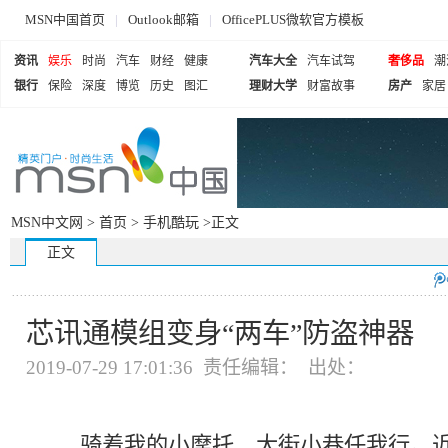
MSN中国首页
|
Outlook邮箱
|
OfficePLUS微软官方模板
资讯
娱乐
时尚
汽车
财经
健康
汽车大全
汽车试驾
奢侈品
潮
银行
保险
深度
博览
历史
图汇
理财大学
财富故事
房产
家居
MSN中文网 >
首页
>
手机酷玩
>正文
正文
芯讯通模组变身“两车”防盗神器
2019-07-29 17:01:36 责任编辑： 出处：
骑着我的小摩托，大街小巷任我行。近