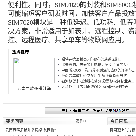
便利性。同时，SIM7020的封装和SIM80
可能缩短客户研发时间，加快客户产品投放
SIM7020模块是一种低延迟、低功耗、低
决方案，非常适用于如表计、远程控制、资
控、远程医疗、共享单车等物联网应用。
热点推荐
福特在德国裁员5千 盈利仍遥遥无期...
《亲爱的，热爱的》热播，男女主角的专业...
中国版IQOS：海玛苏不燃烧加热器的评测与...
济南青年教师伦学冬用生命托举坠海男孩...
银河期货多项违规挨处分 股票期权经纪业务...
太意外了《古剑奇谭OL》家园居然建在天上...
云南西畴多措并举
要闻回顾
更多>>
今日围观
·
云南西畴多措并举摘掉“贫困帽”...
·
网易遭上门讨债