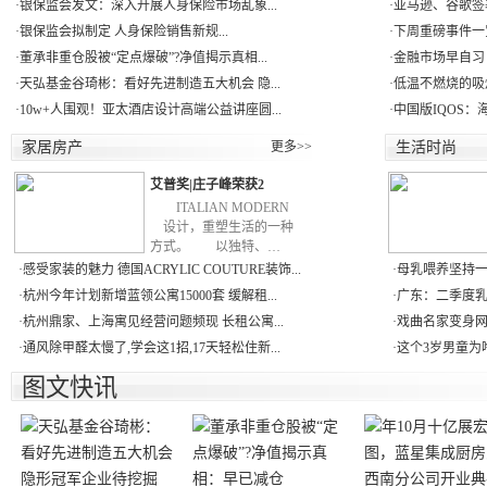
·
银保监会发文：深入开展人身保险市场乱象...
·
亚马逊、谷歌签署
·
银保监会拟制定 人身保险销售新规...
·
下周重磅事件一
·
董承非重仓股被“定点爆破”?净值揭示真相...
·
金融市场早自习：
·
天弘基金谷琦彬：看好先进制造五大机会 隐...
·
低温不燃烧的吸
·
10w+人围观！亚太酒店设计高端公益讲座圆...
·
中国版IQOS：
家居房产
更多>>
生活时尚
艾普奖|庄子峰荣获2
ITALIAN MODERN
设计，重塑生活的一种
方式。 以独特、…
·
感受家装的魅力 德国ACRYLIC COUTURE装饰...
·
母乳喂养坚持一
·
杭州今年计划新增蓝领公寓15000套 缓解租...
·
广东：二季度乳制品
·
杭州鼎家、上海寓见经营问题频现 长租公寓...
·
戏曲名家变身网
·
通风除甲醛太慢了,学会这1招,17天轻松住新...
·
这个3岁男童为啥
图文快讯