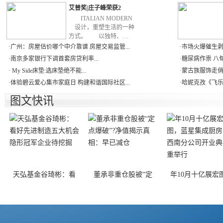
艾普奖|庄子峰荣获2
ITALIAN MODERN
设计，重塑生活的一种
方式。 以独特、…
·
广州：房屋估价哪个中介靠谱 房屋交易监管...
·
市场火爆催生剥虾
·
南京多家银行下调首套房贷利率...
·
糖尿病作祟 八旬
·
My Side床垫:选床垫绝不能...
·
蒙古族服饰走俏春
·
体验碧云爱心集市家庭日 构建和谐国际社区...
·
哈妮克孜《飞乐
图文快讯
天弘基金谷琦彬：看
董承非重仓股被“定
年10月十亿展宏