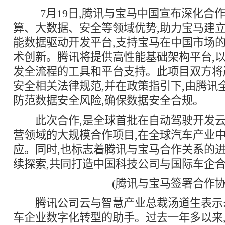
7月19日,腾讯与宝马中国宣布深化合作
算、大数据、安全等领域优势,助力宝马建
能数据驱动开发平台,支持宝马在中国市场
术创新。腾讯将提供高性能基础架构平台,
发全流程的工具和平台支持。此项目双方将
安全相关法律规范,并在政策指引下,由腾讯
防范数据安全风险,确保数据安全合规。
此次合作,是全球首批在自动驾驶开发云
营领域的大规模合作项目,在全球汽车产业
应。同时,也标志着腾讯与宝马合作关系的进
续探索,共同打造中国科技公司与国际车企
(腾讯与宝马签署合作协
腾讯公司云与智慧产业总裁汤道生表示:
车企业数字化转型的助手。过去一年多以来