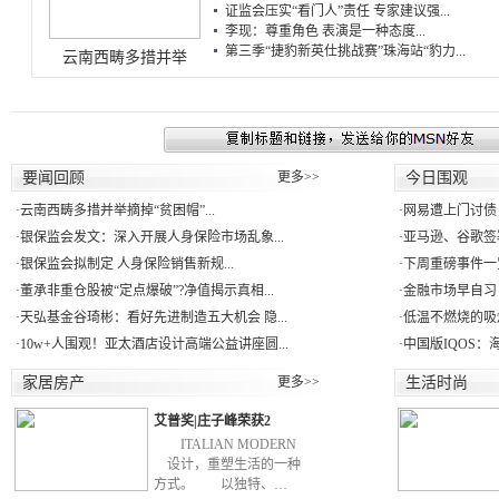
证监会压实“看门人”责任 专家建议强...
李现：尊重角色 表演是一种态度...
第三季“捷豹新英仕挑战赛”珠海站“豹力...
云南西畴多措并举
要闻回顾
更多>>
今日围观
·
云南西畴多措并举摘掉“贫困帽”...
·
网易遭上门讨债
·
银保监会发文：深入开展人身保险市场乱象...
·
亚马逊、谷歌签署
·
银保监会拟制定 人身保险销售新规...
·
下周重磅事件一
·
董承非重仓股被“定点爆破”?净值揭示真相...
·
金融市场早自习：
·
天弘基金谷琦彬：看好先进制造五大机会 隐...
·
低温不燃烧的吸
·
10w+人围观！亚太酒店设计高端公益讲座圆...
·
中国版IQOS：
家居房产
更多>>
生活时尚
艾普奖|庄子峰荣获2
ITALIAN MODERN
设计，重塑生活的一种
方式。 以独特、…