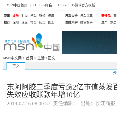
MSN中国首页
|
Outlook邮箱
|
OfficePLUS微软官方模板
资讯
娱乐
时尚
汽车
财经
健康
汽车大全
汽车试驾
奢侈品
潮
银行
保险
深度
博览
历史
图汇
理财大学
财富故事
房产
家居
MSN中文网 >
首页
>
生活
>正文
正文
东阿阿胶二季度亏逾2亿市值蒸发
失效应收账款年增10亿
2019-07-16 08:00:57 责任编辑： 出处：长江商