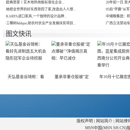
·
欧典思家丨实木地热地板标准化企业...
·
20年如一日 浙
·
她把全世界的好东西背回了家,改造出人人想...
·
95后“学霸”从军
·
KARPA进口家具,一个独特的设计品牌...
·
中储粮集团：积
·
三棵树&ldquo;助农村农业产业发展扶贫项目...
·
广西立法禁动车
图文快讯
天弘基金谷琦彬：看
董承非重仓股被“定
年10月十亿展宏
版权声明
|
网站简介
|
网站律
MSN中国(MSN.SH.