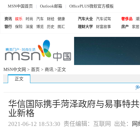
MSN中国首页
|
Outlook邮箱
|
OfficePLUS微软官方模板
资讯
娱乐
时尚
汽车
财经
健康
汽车大全
汽车试驾
奢侈品
潮
银行
保险
深度
博览
历史
图汇
理财大学
财富故事
房产
家居
MSN中文网 >
首页
>
商讯
>正文
正文
华信国际携手菏泽政府与易事特共
业新格
2021-06-12 18:53:30 责任编辑：互联网 出处：
网