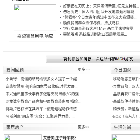
好钢使在刀刃上：天津滨海新区8亿元支持智...
勿忘历史！国人四川团队开发地震题材解谜...
"熊猫杯"全日本青年感知中国征文大赛颁奖...
确保贫困群众应保尽保、应扶尽扶...
银行女职员盗取客户1亿元 两年半未被察觉...
突破难点 系统推进制造业高质量发展...
嘉柒智慧用电|响应
要闻回顾
更多>>
今日围观
·
小舍得：南俪的结局给很多女人提了一个醒...
·
移动端恶意软件一年
·
嘉柒智慧用电|响应国家号召 顺应时代发展...
·
异世冒险，双人成
·
中兴通讯董事长李自学做客央视 畅谈5G的强...
·
晶泓再获IF设计
·
网龙数字教育产品亮相中国教育装备展 描绘...
·
基础软件持续创新
·
特斯拉已获准在其汽车上使用短程动作传感...
·
腾云势，新征程！ne
·
阿斯利康“朋友圈”大会：汇聚跨界力量，...
·
BOE（京东方）
家居房产
更多>>
生活时尚
艾普奖|庄子峰荣获2