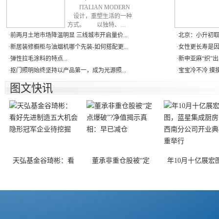
ITALIAN MODERN
设计，重塑生活的一种
方式。 以独特、…
·
前两月土地市场降温明显 三线城市开启量价...
·
北京：小升初取消
·
新居装修橱柜与油烟机哪个先装-如何搭配更...
·
女性更长寿是因为
·
弹性拉毛涂料的特点...
·
新申亚麻“织”出
·
抠门照明始终坚持以产品第一，成为光源照...
·
宝宝冷不冷 摸摸
图文快讯
天弘基金谷琦彬：看
董承非重仓股被“定
年10月十亿展宏