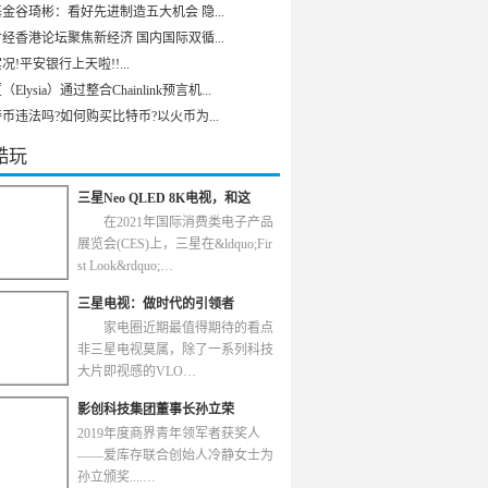
金谷琦彬：看好先进制造五大机会 隐...
经香港论坛聚焦新经济 国内国际双循...
况!平安银行上天啦!!...
Elysia）通过整合Chainlink预言机...
币违法吗?如何购买比特币?以火币为...
酷玩
三星Neo QLED 8K电视，和这
在2021年国际消费类电子产品
展览会(CES)上，三星在&ldquo;Fir
st Look&rdquo;…
三星电视：做时代的引领者
家电圈近期最值得期待的看点
非三星电视莫属，除了一系列科技
大片即视感的VLO…
影创科技集团董事长孙立荣
2019年度商界青年领军者获奖人
——爱库存联合创始人冷静女士为
孙立颁奖....…