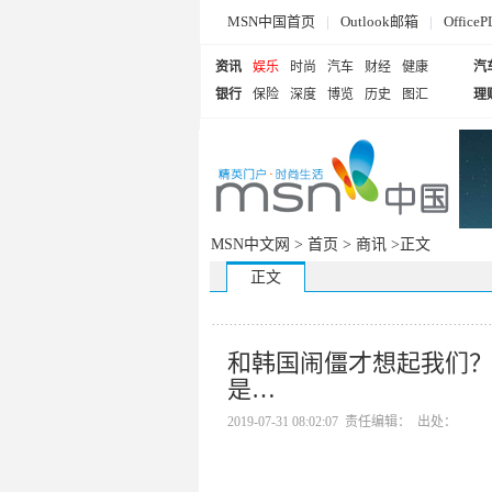
MSN中国首页
|
Outlook邮箱
|
Offi
资讯
娱乐
时尚
汽车
财经
健康
汽
银行
保险
深度
博览
历史
图汇
理
MSN中文网 >
首页
>
商讯
>正文
正文
和韩国闹僵才想起我们？
是…
2019-07-31 08:02:07 责任编辑： 出处：