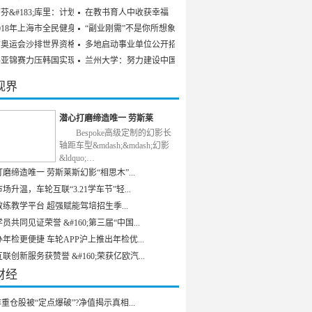
芬&#183;库里：计划参
在教书育人中收获幸福
018年上海市全民健身发
“副业刚需”不是你所想象
京奥运会沙排世界资格赛
多地启动事业单位公开招聘
乒亚锦赛力压韩国实现男
兰州大学：努力建设中国特
视界
潜心打磨缔造唯一 劳斯莱
Bespoke高级定制的幻影长
轴距车型&mdash;&mdash;幻影
&ldquo;…
磨缔造唯一 劳斯莱斯幻影“相思木”...
场升温，车轮互联“3.21学车节”轻...
练教学平台 超强赋能驾培招生季...
员共同见证荣誉 &#160;第三届“中国...
年检更便捷 车轮APP沪上推出年检优...
联创新服务获赞誉 &#160;荣获亿欧汽...
财经
重仓股被“定点爆破”?净值揭示真相...