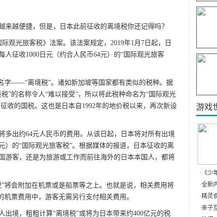
越来越便捷，但是，日本此前征收的离境税你还记得吗？
国际观光旅客税》法案。该法案规定，2019年1月7日起，日
人征收1000日元（约合人民币64元）的“国际观光旅客
名字——“离境税”。诸如新加坡等国家都有类似的税种。据
税”的名称令人“难以接受”，所以将此税种命名为“国际观光
久征收的国税。这也是日本自1992年的地价税以来，再次新设
游戏
将多出约64元人民币的费用。从该日起，日本将对所有出境
64元）的“国际观光旅客税”。根据媒体的报道，日本征收的离
国游客，还是为旅游或工作而前往海外的日本本国人，都将
·
《少
·
全新内
税”将会附加在机票或是船票等之上。也就是说，相关费用将
·
精灵食
境的机票费用中，游客无需另行支付相关费用。
·
亲子互
人出境，粗粗计算“离境税”或将为日本带来约400亿元的税