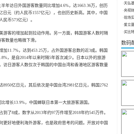
·
天弘基
年访日外国游客数量同比增加4.6%，达1663.36万，创历
·
央视财
6万亿日元（约人民币1557亿元），也创历史新高。其中，中国
·
现场实
人民币573亿元）。
·
爱立厦（
·
买比特
美游客的增加起到拉动作用。另一方面，韩国游客人数时隔
游客数量也略微下滑。
数码
11.7%，达到453.25万，占外国游客总数的近3成。韩国
3.8%，是自2014年以来时隔5年首次减少。日本以外的旅游
。访日游客人数仅次于韩国的中国台湾和香港地区游客数量
950亿日元，其后依次是中国台湾2981亿日元，韩国2762
，同比增长13.9%，中国蝉联日本第一大旅游客源国。
8成，数字从2013年约97万件增至2018年约545万件。
如何更好地便利海外游客，也是政府思考的问题。开放对中国