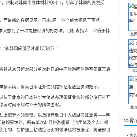
拳”，限制对韩国半导体材料的出口，引起了韩国的强烈反
。而最新的数据显示，日本6月工业产值大幅低于预期。
本又想到了一项提振经济的好办法。目标直指人口27倍于韩
星
：“和韩国闹僵了才想起我们？”
省将从30日起对部分单次赴日的中国旅游团体游客签证开启
《
申请手续，提高日本驻外使领馆签证发放业务的效率。
过位于北京的日本驻华大使馆办理签证业务的部分旅行社开
停留时间不超过15天的团体游客。
北
驻上海等地领事馆，以及所有赴日个人旅游签证业务——明
体育
区总领事馆外，所有单次赴日旅游签证（含团体及个人）都
使用的、在护照上粘贴签证页的做法也将被废除，将全部引
你