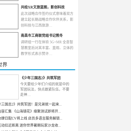
共绘XR文旅蓝图，影创科技
此次战略合作签约仪式意味着双方
建立起长期战略合作伙伴关系，影
创科技与江西旅游…
南昌市工商联党组书记熊冬
调研组一行在体验 5G+MR 全息智
慧教室后对其丰富、直观、立体的
教学形式表示赞许…
世界
《少年三国志2》共筑军团
今天要给少年们介绍的就是中的
军团玩法，快点跟紧队伍，不要
走神…
年三国志2》共筑军团！是兄弟就一起来...
容汇集 《山海镜花》缘聚测试即将开...
肆日配CV将上线 店员多语言服务解锁...
动拉近距离 迷你世界暑期玩家沙龙收...