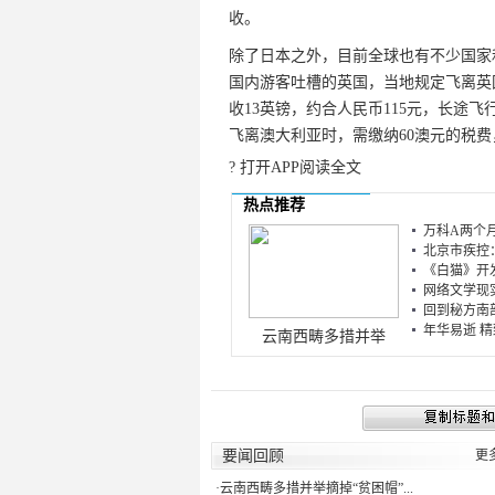
收。
除了日本之外，目前全球也有不少国家和
国内游客吐槽的英国，当地规定飞离英国
收13英镑，约合人民币115元，长途飞
飞离澳大利亚时，需缴纳60澳元的税费
? 打开APP阅读全文
热点推荐
万科A两个月
北京市疾控：
《白猫》开发
网络文学现实
回到秘方南部
年华易逝 精
云南西畴多措并举
要闻回顾
更
·
云南西畴多措并举摘掉“贫困帽”...