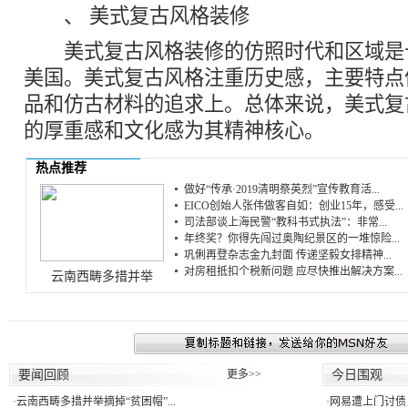
、 美式复古风格装修
美式复古风格装修的仿照时代和区域是
美国。美式复古风格注重历史感，主要特点
品和仿古材料的追求上。总体来说，美式复
的厚重感和文化感为其精神核心。
热点推荐
做好“传承·2019清明祭英烈”宣传教育活...
EICO创始人张伟做客自如：创业15年，感受...
司法部谈上海民警“教科书式执法”：非常...
年终奖？你得先闯过奥陶纪景区的一堆惊险...
巩俐再登杂志金九封面 传递坚毅女排精神...
对房租抵扣个税新问题 应尽快推出解决方案...
云南西畴多措并举
要闻回顾
更多>>
今日围观
·
云南西畴多措并举摘掉“贫困帽”...
·
网易遭上门讨债