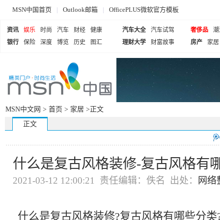
MSN中国首页
|
Outlook邮箱
|
OfficePLUS微软官方模板
资讯
娱乐
时尚
汽车
财经
健康
汽车大全
汽车试驾
奢侈品
潮
银行
保险
深度
博览
历史
图汇
理财大学
财富故事
房产
家居
MSN中文网 >
首页
>
家居
>正文
正文
什么是复古风格装修-复古风格有哪
2021-03-12 12:00:21 责任编辑：佚名 出处：
网络
什么是复古风格装修?复古风格有哪些分类