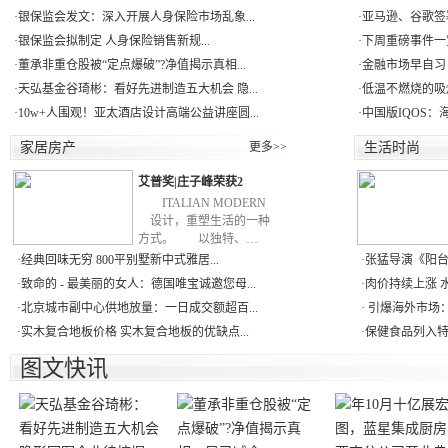
·
银保监会发文：深入开展人身保险市场乱象...
·
亚马逊、谷歌签署
·
银保监会拟制定 人身保险销售新规...
·
下周重磅事件一
·
董承非重仓股被“定点爆破”?净值揭示真相...
·
金融市场早自习：
·
天弘基金谷琦彬：看好先进制造五大机会 隐...
·
低温不燃烧的吸
·
10w+人围观！亚太酒店设计高端公益讲座圆...
·
中国版IQOS：
家居房产
更多>>
生活时尚
艾普奖|庄子峰荣获2
ITALIAN MODERN
设计，重塑生活的一种
方式。 以独特、…
·
经典回味无穷 800平别墅新中式雅居...
·
张猛导演《阳台
·
致命的 - 最美丽的女人：德国唯宝诚邀您母...
·
肉价持续上涨 
·
北京城市副中心供地放量：一日成交额超百...
·
引爆海外市场：
·
实木复合地板价格 实木复合地板的优缺点...
·
保健食品列入特
图文快讯